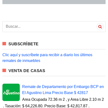
S
e
a
r
c
SUBSCRÍBETE
h
f
o
Clic aquí y suscríbete para recibir a diario los últimos
r
remates de inmuebles
:
VENTA DE CASAS
Remate de Departamento por Embargo BCP en
El Agustino Lima Precio Base $ 42817
Area Ocupada 72.36 m 2 , y Area Libre 2.10 m 2
. Tasación: $ 64,226.80. Precio Base: $ 42,817.87 .