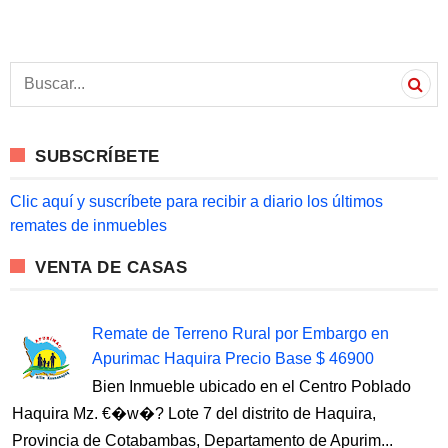
S
e
a
r
c
SUBSCRÍBETE
h
f
o
Clic aquí y suscríbete para recibir a diario los últimos
r
remates de inmuebles
:
VENTA DE CASAS
Remate de Terreno Rural por Embargo en
Apurimac Haquira Precio Base $ 46900
Bien Inmueble ubicado en el Centro Poblado
Haquira Mz. €�w�? Lote 7 del distrito de Haquira,
Provincia de Cotabambas, Departamento de Apurim...