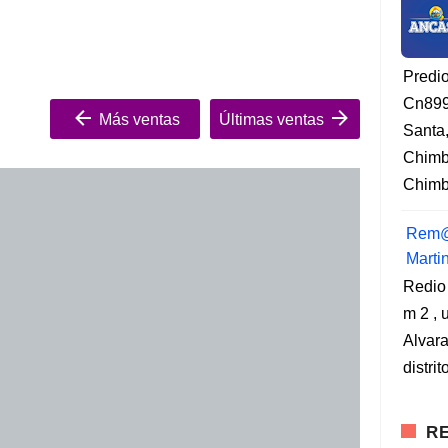
Predi
Cn899
Más ventas
Últimas ventas
Santa
Chimb
Chimbo
Rem@
Marti
Redio
m 2 , 
Alvara
distri
RE