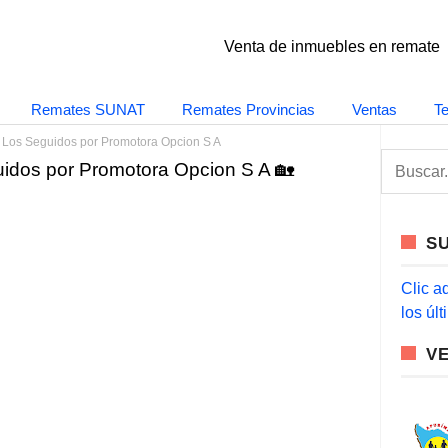
Venta de inmuebles en remate
Remates SUNAT
Remates Provincias
Ventas
T
Los Seguidos por Promotora Opcion S A
S
dos por Promotora Opcion S A 🏡
e
a
r
c
S
h
f
o
Clic a
r
los úl
:
V