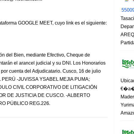
5500
Tasaci
lataforma GOOGLE MEET, cuyo link es el siguiente:
Depar
AREQU
Partid
ión del Bien, mediante Efectivo, Cheque de
ntarán el arancel judicial y su DNI. Los Honorarios
 por cuenta del Adjudicatario. Cusco, 16 de julio
EL PERÚ -JUVISSA YSABEL MEJIA PUMA;
Ubica
ULO CIVIL CORPORATIVO DE LITIGACIÓN
€�a�?
R DE JUSTICIA DE CUSCO. -ALBERTO
Madero
O PÚBLICO REG.226.
Yurima
Amazo