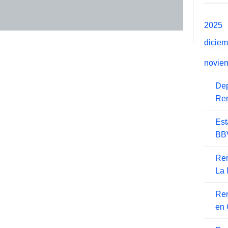
2025
dicie
novie
De
Rem
Est
BBV
Rem
La 
Re
en 