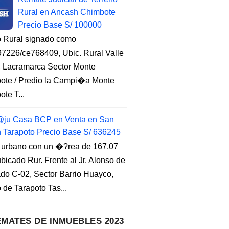
Rural en Ancash Chimbote
Precio Base S/ 100000
o Rural signado como
7226/ce768409, Ubic. Rural Valle
, Lacramarca Sector Monte
ote / Predio la Campi�a Monte
te T...
ju Casa BCP en Venta en San
n Tarapoto Precio Base S/ 636245
 urbano con un �?rea de 167.07
ubicado Rur. Frente al Jr. Alonso de
do C-02, Sector Barrio Huayco,
to de Tarapoto Tas...
MATES DE INMUEBLES 2023