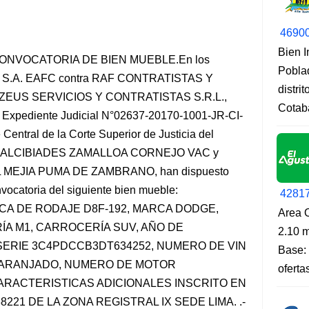
4690
Bien 
ONVOCATORIA DE BIEN MUEBLE.En los
Pobla
S.A. EAFC contra RAF CONTRATISTAS Y
distri
ZEUS SERVICIOS Y CONTRATISTAS S.R.L.,
Cotab
pediente Judicial N°02637-20170-1001-JR-CI-
entral de la Corte Superior de Justicia del
LIOT ALCIBIADES ZAMALLOA CORNEJO VAC y
EL MEJIA PUMA DE ZAMBRANO, han dispuesto
nvocatoria del siguiente bien mueble:
4281
CA DE RODAJE D8F-192, MARCA DODGE,
Area O
A M1, CARROCERÍA SUV, AÑO DE
2.10 m
SERIE 3C4PDCCB3DT634252, NUMERO DE VIN
Base: 
NARANJADO, NUMERO DE MOTOR
oferta
CARACTERISTICAS ADICIONALES INSCRITO EN
221 DE LA ZONA REGISTRAL IX SEDE LIMA. .-