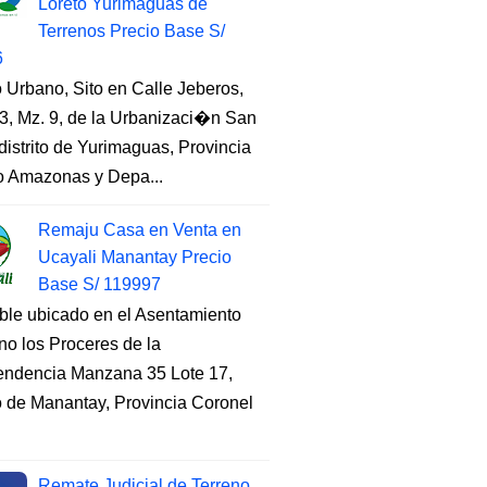
Loreto Yurimaguas de
Terrenos Precio Base S/
6
 Urbano, Sito en Calle Jeberos,
3, Mz. 9, de la Urbanizaci�n San
distrito de Yurimaguas, Provincia
to Amazonas y Depa...
Remaju Casa en Venta en
Ucayali Manantay Precio
Base S/ 119997
ble ubicado en el Asentamiento
o los Proceres de la
endencia Manzana 35 Lote 17,
to de Manantay, Provincia Coronel
Remate Judicial de Terreno