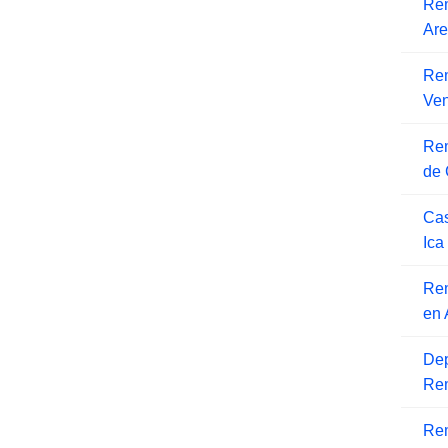
Rem
Are
Re
Ven
Rem
de 
Cas
Ica
Re
en 
Dep
Rem
Rem