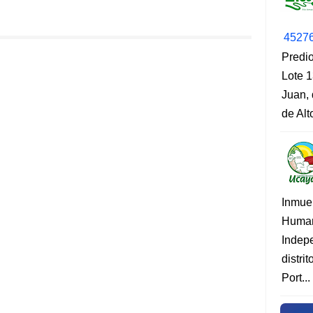
4527
Predio
Lote 1
Juan, 
de Al
Inmue
Human
Indep
distri
Port...