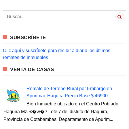
S
e
a
r
c
SUBSCRÍBETE
h
f
o
Clic aquí y suscríbete para recibir a diario los últimos
r
remates de inmuebles
:
VENTA DE CASAS
Remate de Terreno Rural por Embargo en
Apurimac Haquira Precio Base $ 46900
Bien Inmueble ubicado en el Centro Poblado
Haquira Mz. €�w�? Lote 7 del distrito de Haquira,
Provincia de Cotabambas, Departamento de Apurim...