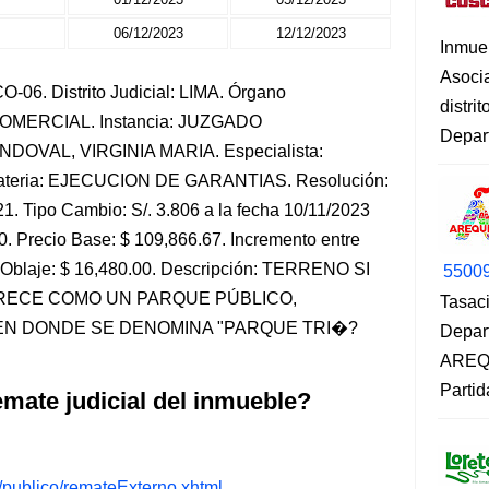
06/12/2023
12/12/2023
Inmue
Asoci
-06. Distrito Judicial: LIMA. Órgano
distri
-COMERCIAL. Instancia: JUZGADO
Depart
DOVAL, VIRGINIA MARIA. Especialista:
teria: EJECUCION DE GARANTIAS. Resolución:
1. Tipo Cambio: S/. 3.806 a la fecha 10/11/2023
0. Precio Base: $ 109,866.67. Incremento entre
0. Oblaje: $ 16,480.00. Descripción: TERRENO SI
5500
RECE COMO UN PARQUE PÚBLICO,
Tasaci
 EN DONDE SE DENOMINA "PARQUE TRI�?
Depar
AREQU
Partid
mate judicial del inmueble?
s/publico/remateExterno.xhtml