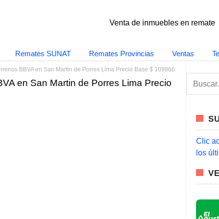
Venta de inmuebles en remate
Remates SUNAT
Remates Provincias
Ventas
T
errenos BBVA en San Martin de Porres Lima Precio Base $ 109866
S
VA en San Martin de Porres Lima Precio
e
a
r
c
S
h
f
o
Clic a
r
los úl
:
V