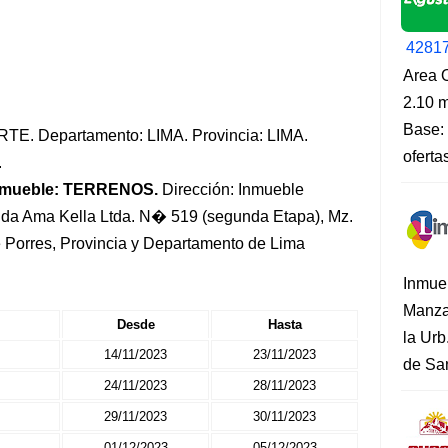
4281
Area O
2.10 m
Base: 
NORTE. Departamento: LIMA. Provincia: LIMA.
oferta
.
nmueble: TERRENOS.
Dirección: Inmueble
nda Ama Kella Ltda. N� 519 (segunda Etapa), Mz.
de Porres, Provincia y Departamento de Lima
Inmue
Manza
Desde
Hasta
la Urb
14/11/2023
23/11/2023
de San
24/11/2023
28/11/2023
29/11/2023
30/11/2023
01/12/2023
05/12/2023