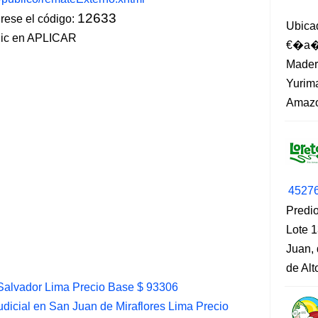
12633
ese el código:
Ubica
lic en APLICAR
€�a�?
Madero
Yurima
Amazo
4527
Predio
Lote 1
Juan, 
de Al
Salvador Lima Precio Base $ 93306
icial en San Juan de Miraflores Lima Precio