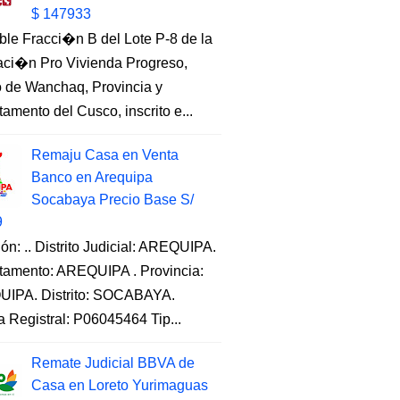
$ 147933
ble Fracci�n B del Lote P-8 de la
aci�n Pro Vivienda Progreso,
to de Wanchaq, Provincia y
amento del Cusco, inscrito e...
Remaju Casa en Venta
Banco en Arequipa
Socabaya Precio Base S/
9
ón: .. Distrito Judicial: AREQUIPA.
tamento: AREQUIPA . Provincia:
IPA. Distrito: SOCABAYA.
a Registral: P06045464 Tip...
Remate Judicial BBVA de
Casa en Loreto Yurimaguas