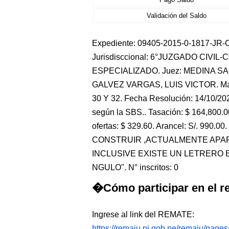
Validación del Saldo
Expediente: 09405-2015-0-1817-JR-CO
Jurisdisccional: 6°JUZGADO CIVIL
ESPECIALIZADO. Juez: MEDINA SAN
GALVEZ VARGAS, LUIS VICTOR. Ma
30 Y 32. Fecha Resolución: 14/10/202
según la SBS.. Tasación: $ 164,800.0
ofertas: $ 329.60. Arancel: S/. 990.0
CONSTRUIR ,ACTUALMENTE APA
INCLUSIVE EXISTE UN LETRERO
NGULO". N° inscritos: 0
�Cómo participar en el re
Ingrese al link del REMATE:
https://remaju.pj.gob.pe/remaju/page