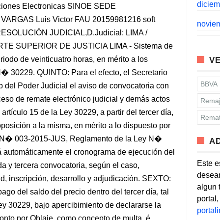
dicie
novie
VE
BBVA
Remaj
Remat
A
Este e
desean
algun 
portal
porta