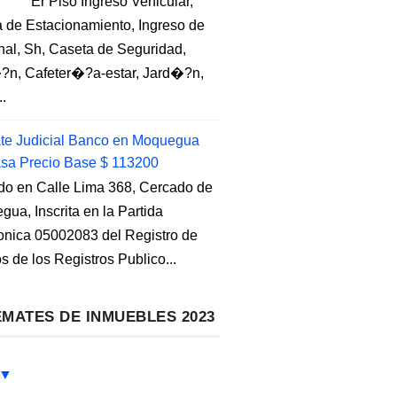
Er Piso Ingreso Vehicular,
 de Estacionamiento, Ingreso de
nal, Sh, Caseta de Seguridad,
?n, Cafeter�?a-estar, Jard�?n,
..
e Judicial Banco en Moquegua
sa Precio Base $ 113200
do en Calle Lima 368, Cercado de
ua, Inscrita en la Partida
ronica 05002083 del Registro de
s de los Registros Publico...
MATES DE INMUEBLES 2023