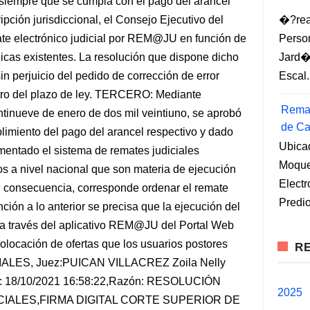
�?rea
Perso
Jard�
Escal.
Remat
de Ca
Ubica
Moqueg
Elect
Predio
RE
2025