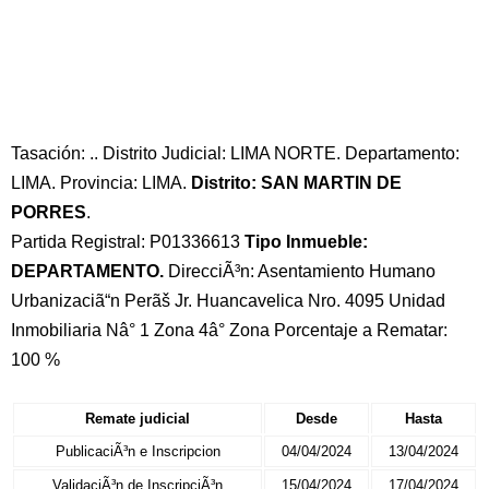
Tasación: .. Distrito Judicial: LIMA NORTE. Departamento:
LIMA. Provincia: LIMA.
Distrito: SAN MARTIN DE
PORRES
.
Partida Registral: P01336613
Tipo Inmueble:
DEPARTAMENTO.
DirecciÃ³n: Asentamiento Humano
Urbanizaciã“n Perãš Jr. Huancavelica Nro. 4095 Unidad
Inmobiliaria Nâ° 1 Zona 4â° Zona Porcentaje a Rematar:
100 %
Remate judicial
Desde
Hasta
PublicaciÃ³n e Inscripcion
04/04/2024
13/04/2024
ValidaciÃ³n de InscripciÃ³n
15/04/2024
17/04/2024