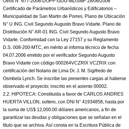
Otros N° 677-2006-DOPP-GDU-MDSMP 28/06/2006
Certificado de Parámetros Urbanísticos y Edificatorios –
Municipalidad de San Martin de Porres. Plano de Ubicación
N° U ING. Civil Segundo Augusto Bravo Vidarte. Plano de
Distribución N° AR-01 ING. Civil Segundo Augusto Bravo
Vidarte. Conformidad con la Ley 27157 y su Reglamento
D.S. 008-200-MTC, en mérito al informa técnico de fecha
04.07.2006 emitido por el verificador Segundo Augusto
Bravo Vidarte con código 000264VCZRIX VCZRIX con
certificación del Notario de Lima Dr. J. M. Sigifredo de
Osmbela Lynch. Se inscribe las presentes cargas al haberse
observado el proyecto; inscrito en el asiento 00002.
2.2. HIPOTECA: Constituida a favor de CARLOS ANDRES
HUERTA VILLON, soltero, con DNI N° 41934858, hasta por
la suma de US$ 12,000.00 dólares americanos, a fin de
garantizar las deudas y obligaciones que se señalan en el
título que se archiva. Así consta en la Escritura Pública de