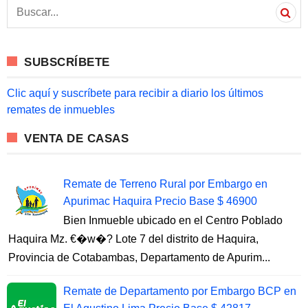
S
e
a
r
c
SUBSCRÍBETE
h
f
o
Clic aquí y suscríbete para recibir a diario los últimos
r
remates de inmuebles
:
VENTA DE CASAS
Remate de Terreno Rural por Embargo en
Apurimac Haquira Precio Base $ 46900
Bien Inmueble ubicado en el Centro Poblado
Haquira Mz. €�w�? Lote 7 del distrito de Haquira,
Provincia de Cotabambas, Departamento de Apurim...
Remate de Departamento por Embargo BCP en