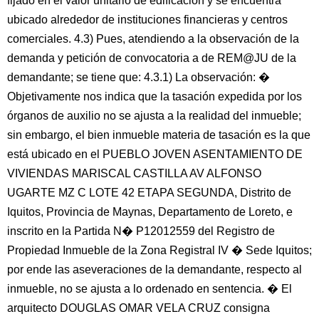
fijado en el valor unitario de edificación y se encuentra
ubicado alrededor de instituciones financieras y centros
comerciales. 4.3) Pues, atendiendo a la observación de la
demanda y petición de convocatoria a de REM@JU de la
demandante; se tiene que: 4.3.1) La observación: �
Objetivamente nos indica que la tasación expedida por los
órganos de auxilio no se ajusta a la realidad del inmueble;
sin embargo, el bien inmueble materia de tasación es la que
está ubicado en el PUEBLO JOVEN ASENTAMIENTO DE
VIVIENDAS MARISCAL CASTILLA AV ALFONSO
UGARTE MZ C LOTE 42 ETAPA SEGUNDA, Distrito de
Iquitos, Provincia de Maynas, Departamento de Loreto, e
inscrito en la Partida N� P12012559 del Registro de
Propiedad Inmueble de la Zona Registral IV � Sede Iquitos;
por ende las aseveraciones de la demandante, respecto al
inmueble, no se ajusta a lo ordenado en sentencia. � El
arquitecto DOUGLAS OMAR VELA CRUZ consigna