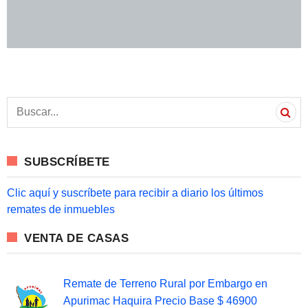
S
e
a
r
c
SUBSCRÍBETE
h
f
o
Clic aquí y suscríbete para recibir a diario los últimos
r
remates de inmuebles
:
VENTA DE CASAS
Remate de Terreno Rural por Embargo en
Apurimac Haquira Precio Base $ 46900