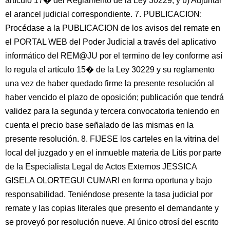
artículo 17� del Reglamento de la Ley 30229; y b) Adjuntar
el arancel judicial correspondiente. 7. PUBLICACION:
Procédase a la PUBLICACION de los avisos del remate en
el PORTAL WEB del Poder Judicial a través del aplicativo
informático del REM@JU por el termino de ley conforme así
lo regula el artículo 15� de la Ley 30229 y su reglamento
una vez de haber quedado firme la presente resolución al
haber vencido el plazo de oposición; publicación que tendrá
validez para la segunda y tercera convocatoria teniendo en
cuenta el precio base señalado de las mismas en la
presente resolución. 8. FIJESE los carteles en la vitrina del
local del juzgado y en el inmueble materia de Litis por parte
de la Especialista Legal de Actos Externos JESSICA
GISELA OLORTEGUI CUMARI en forma oportuna y bajo
responsabilidad. Teniéndose presente la tasa judicial por
remate y las copias literales que presento el demandante y
se proveyó por resolución nueve. Al único otrosí del escrito