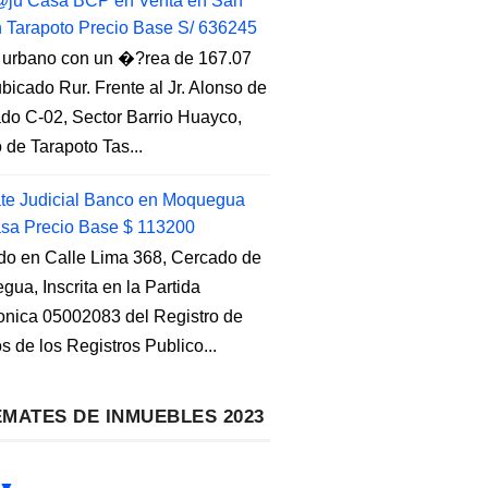
ju Casa BCP en Venta en San
n Tarapoto Precio Base S/ 636245
 urbano con un �?rea de 167.07
ubicado Rur. Frente al Jr. Alonso de
do C-02, Sector Barrio Huayco,
to de Tarapoto Tas...
e Judicial Banco en Moquegua
sa Precio Base $ 113200
do en Calle Lima 368, Cercado de
ua, Inscrita en la Partida
ronica 05002083 del Registro de
s de los Registros Publico...
MATES DE INMUEBLES 2023