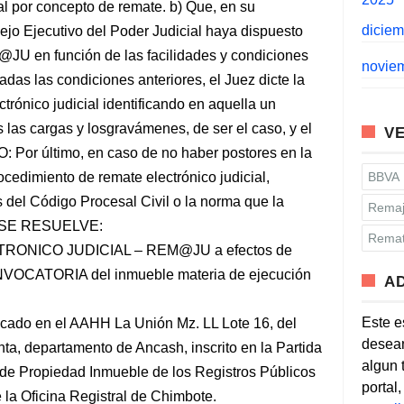
al por concepto de remate. b) Que, en su
dicie
sejo Ejecutivo del Poder Judicial haya dispuesto
M@JU en función de las facilidades y condiciones
novie
cadas las condiciones anteriores, el Juez dicte la
trónico judicial identificando en aquella un
s las cargas y losgravámenes, de ser el caso, y el
VE
TO: Por último, en caso de no haber postores en la
ocedimiento de remate electrónico judicial,
BBVA
del Código Procesal Civil o la norma que la
Remaj
s: SE RESUELVE:
Remat
ONICO JUDICIAL – REM@JU a efectos de
VOCATORIA del inmueble materia de ejecución
A
Este e
ado en el AAHH La Unión Mz. LL Lote 16, del
desean
nta, departamento de Ancash, inscrito en la Partida
algun 
 de Propiedad Inmueble de los Registros Públicos
portal
 la Oficina Registral de Chimbote.