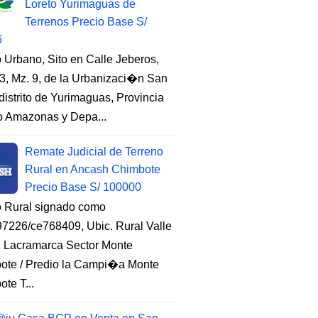
Loreto Yurimaguas de
Terrenos Precio Base S/
6
 Urbano, Sito en Calle Jeberos,
3, Mz. 9, de la Urbanizaci�n San
distrito de Yurimaguas, Provincia
to Amazonas y Depa...
Remate Judicial de Terreno
Rural en Ancash Chimbote
Precio Base S/ 100000
o Rural signado como
7226/ce768409, Ubic. Rural Valle
, Lacramarca Sector Monte
ote / Predio la Campi�a Monte
te T...