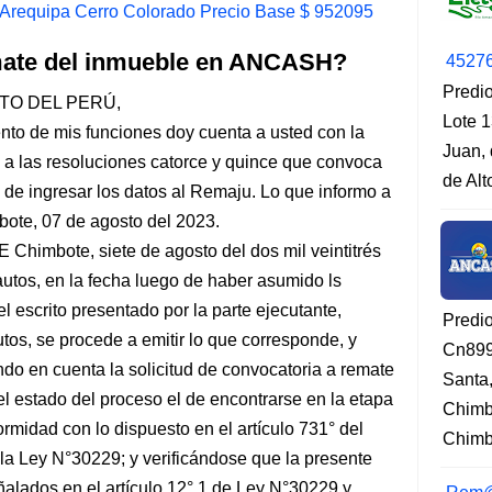
 Arequipa Cerro Colorado Precio Base $ 952095
emate del inmueble en ANCASH?
4527
Predio
TO DEL PERÚ,
Lote 1
 de mis funciones doy cuenta a usted con la
Juan, 
 a las resoluciones catorce y quince que convoca
de Al
s de ingresar los datos al Remaju. Lo que informo a
mbote, 07 de agosto del 2023.
bote, siete de agosto del dos mil veintitrés
os, en la fecha luego de haber asumido ls
l escrito presentado por la parte ejecutante,
Predi
utos, se procede a emitir lo que corresponde, y
Cn899
n cuenta la solicitud de convocatoria a remate
Santa
el estado del proceso el de encontrarse en la etapa
Chimb
rmidad con lo dispuesto en el artículo 731° del
Chimbo
la Ley N°30229; y verificándose que la presente
eñalados en el artículo 12° 1 de Ley N°30229 y