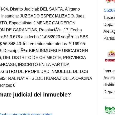
-04. Distrito Judicial: DEL SANTA. Ã"rgano
5500
L. Instancia: JUZGADO ESPECIALIZADO. Juez:
Tasaci
O. Especialista: JIMENEZ CALDERON
Depar
ON DE GARANTIAS. ResoluciÃ³n: 17. Fecha
AREQU
: S/. 3.678 a la fecha 11/08/2023 segÃºn la SBS..
Partid
$ 56,348.40. Incremento entre ofertas: $ 169.05.
43.83. DescripciÃ³n: BIEN INMUEBLE UBICADO EN
16, DEL DISTRITO DE CHIMBOTE, PROVINCIA
NCASH, INSCRITO EN LA PARTIDA
Inmue
REGISTRO DE PROPIEDAD INMUEBLE DE LOS
Asoci
STRAL NÂ° VII SEDE HUARAZ DE LA OFICINA
distri
ritos: 0
Depart
mate judicial del inmueble?
s/publico/remateExterno.xhtml