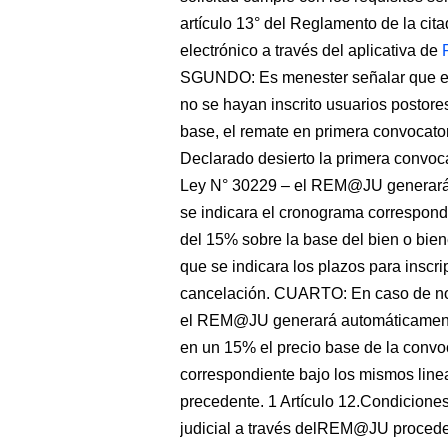
artículo 13° del Reglamento de la cit
electrónico a través del aplicativa de
SGUNDO: Es menester señalar que en 
no se hayan inscrito usuarios postore
base, el remate en primera convocato
Declarado desierto la primera convocat
Ley N° 30229 – el REM@JU generará 
se indicara el cronograma correspond
del 15% sobre la base del bien o biene
que se indicara los plazos para inscri
cancelación. CUARTO: En caso de no 
el REM@JU generará automáticamente 
en un 15% el precio base de la convoc
correspondiente bajo los mismos lin
precedente. 1 Artículo 12.Condiciones
judicial a través delREM@JU procede a