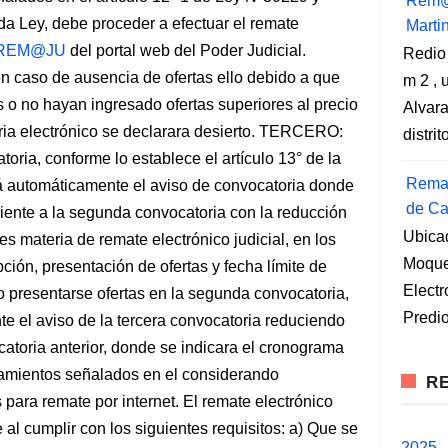
Rem@
ada Ley, debe proceder a efectuar el remate
Marti
REM@JU
del portal web del Poder Judicial.
Redio
caso de ausencia de ofertas ello debido a que
m 2 , 
s o no hayan ingresado ofertas superiores al precio
Alvara
ria electrónico se declarara desierto. TERCERO:
distri
oria, conforme lo establece el artículo 13° de la
Remat
automáticamente el aviso de convocatoria donde
de Ca
iente a la segunda convocatoria con la reducción
Ubica
s materia de remate electrónico judicial, en los
Moqueg
pción, presentación de ofertas y fecha límite de
Elect
presentarse ofertas en la segunda convocatoria,
Predio
el aviso de la tercera convocatoria reduciendo
atoria anterior, donde se indicara el cronograma
eamientos señalados en el considerando
RE
 para remate por internet. El remate electrónico
l cumplir con los siguientes requisitos: a) Que se
2025