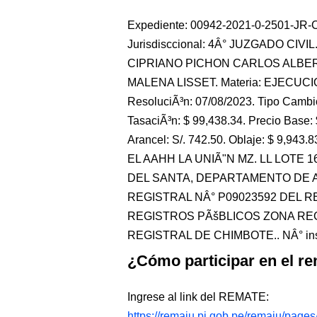
Expediente: 00942-2021-0-2501-JR-CI
Jurisdisccional: 4Â° JUZGADO CIVI
CIPRIANO PICHON CARLOS ALBERT
MALENA LISSET. Materia: EJECUCI
ResoluciÃ³n: 07/08/2023. Tipo Cambio
TasaciÃ³n: $ 99,438.34. Precio Base: 
Arancel: S/. 742.50. Oblaje: $ 9,9
EL AAHH LA UNIÃ"N MZ. LL LOTE 
DEL SANTA, DEPARTAMENTO DE A
REGISTRAL NÂ° P09023592 DEL 
REGISTROS PÃšBLICOS ZONA REGI
REGISTRAL DE CHIMBOTE.. NÂ° insc
¿Cómo participar en el re
Ingrese al link del REMATE:
https://remaju.pj.gob.pe/remaju/page