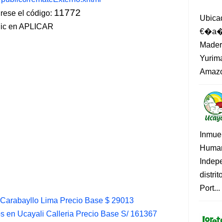
11772
ese el código:
Ubica
lic en APLICAR
€�a�?
Madero
Yurima
Amazo
Inmue
Human
Indep
distri
Port...
Carabayllo Lima Precio Base $ 29013
s en Ucayali Calleria Precio Base S/ 161367