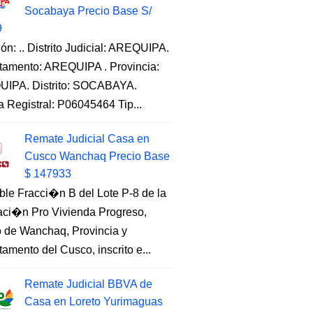
Socabaya Precio Base S/
9
ón: .. Distrito Judicial: AREQUIPA.
tamento: AREQUIPA . Provincia:
IPA. Distrito: SOCABAYA.
a Registral: P06045464 Tip...
Remate Judicial Casa en
Cusco Wanchaq Precio Base
$ 147933
ble Fracci�n B del Lote P-8 de la
aci�n Pro Vivienda Progreso,
to de Wanchaq, Provincia y
amento del Cusco, inscrito e...
Remate Judicial BBVA de
Casa en Loreto Yurimaguas