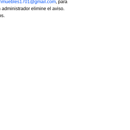
linmuebles1701@gmail.com
, para
 administrador elimine el aviso.
os.