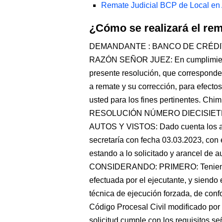
Remate Judicial BCP de Local en
¿Cómo se realizará el r
DEMANDANTE : BANCO DE CRÉDI
RAZÓN SEÑOR JUEZ: En cumplimiento
presente resolución, que corresponde
a remate y su corrección, para efecto
usted para los fines pertinentes. Chi
RESOLUCIÓN NÚMERO DIECISIETE Chim
AUTOS Y VISTOS: Dado cuenta los aut
secretaría con fecha 03.03.2023, con e
estando a lo solicitado y arancel de a
CONSIDERANDO: PRIMERO: Teniendo e
efectuada por el ejecutante, y siendo 
técnica de ejecución forzada, de confo
Código Procesal Civil modificado por 
solicitud cumple con los requisitos s