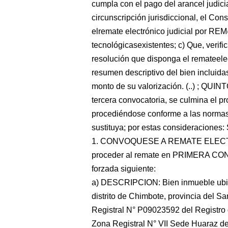
cumpla con el pago del arancel judici
circunscripción jurisdiccional, el Con
elremate electrónico judicial por RE
tecnológicasexistentes; c) Que, verifi
resolución que disponga el remateelec
resumen descriptivo del bien incluida
monto de su valorización. (..) ; QUIN
tercera convocatoria, se culmina el pr
procediéndose conforme a las normas 
sustituya; por estas consideracione
1. CONVOQUESE A REMATE ELECTR
proceder al remate en PRIMERA CON
forzada siguiente:
a) DESCRIPCION: Bien inmueble ubic
distrito de Chimbote, provincia del Sa
Registral N° P09023592 del Registro
Zona Registral N° VII Sede Huaraz de