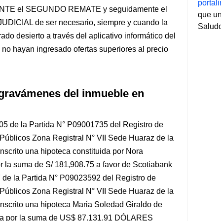
porta
E el SEGUNDO REMATE y seguidamente el
que un
IAL de ser necesario, siempre y cuando la
Salud
do desierto a través del aplicativo informático del
o hayan ingresado ofertas superiores al precio
 gravámenes del inmueble en
005 de la Partida N° P09001735 del Registro de
Públicos Zona Registral N° VII Sede Huaraz de la
inscrito una hipoteca constituida por Nora
 la suma de S/ 181,908.75 a favor de Scotiabank
7 de la Partida N° P09023592 del Registro de
Públicos Zona Registral N° VII Sede Huaraz de la
inscrito una hipoteca Maria Soledad Giraldo de
sta por la suma de US$ 87.131.91 DÓLARES