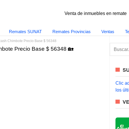
Venta de inmuebles en remate
Remates SUNAT
Remates Provincias
Ventas
T
cash Chimbote Precio Base $ 56348
S
bote Precio Base $ 56348 🏡
e
a
r
c
S
h
f
o
Clic a
r
los úl
:
V