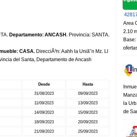
4281
Area O
2.10 m
ANTA.
Departamento: ANCASH
. Provincia: SANTA.
Base: 
oferta
nmueble: CASA.
DirecciÃ³n: Aahh la Uniã"n Mz. Ll
rovincia del Santa, Departamento de Ancash
Desde
Hasta
Inmue
31/08/2023
09/09/2023
Manza
11/09/2023
13/09/2023
la Urb
de San
14/09/2023
15/09/2023
18/09/2023
20/09/2023
21/09/2023
25/09/2023