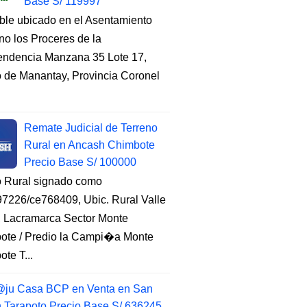
Base S/ 119997
ble ubicado en el Asentamiento
o los Proceres de la
endencia Manzana 35 Lote 17,
to de Manantay, Provincia Coronel
Remate Judicial de Terreno
Rural en Ancash Chimbote
Precio Base S/ 100000
o Rural signado como
7226/ce768409, Ubic. Rural Valle
, Lacramarca Sector Monte
ote / Predio la Campi�a Monte
te T...
ju Casa BCP en Venta en San
n Tarapoto Precio Base S/ 636245