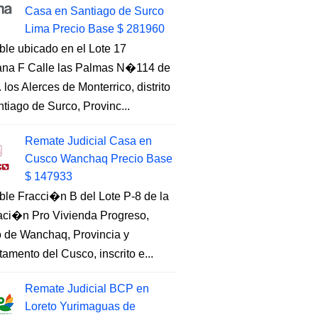
Casa en Santiago de Surco
Lima Precio Base $ 281960
ble ubicado en el Lote 17
na F Calle las Palmas N�114 de
. los Alerces de Monterrico, distrito
tiago de Surco, Provinc...
Remate Judicial Casa en
Cusco Wanchaq Precio Base
$ 147933
ble Fracci�n B del Lote P-8 de la
aci�n Pro Vivienda Progreso,
to de Wanchaq, Provincia y
amento del Cusco, inscrito e...
Remate Judicial BCP en
Loreto Yurimaguas de