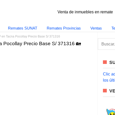
Venta de inmuebles en remate
Remates SUNAT
Remates Provincias
Ventas
T
en Tacna Pocollay Precio Base S/ 371316
S
Pocollay Precio Base S/ 371316 🏡
e
a
r
c
S
h
f
o
Clic a
r
los úl
:
V