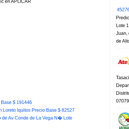
lic en APLICAR
4527
Predio
Lote 1
Juan, 
de Al
Tasaci
Depar
Distri
07079
o Base $ 191446
Loreto Iquitos Precio Base $ 82527
co de Av Conde de La Vega N� Lote