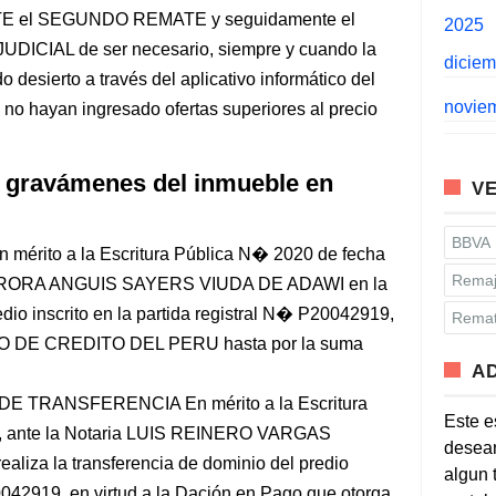
l SEGUNDO REMATE y seguidamente el
2025
IAL de ser necesario, siempre y cuando la
dicie
 desierto a través del aplicativo informático del
novie
o hayan ingresado ofertas superiores al precio
 gravámenes del inmueble en
VE
BBVA
érito a la Escritura Pública N� 2020 de fecha
Remaj
 AURORA ANGUIS SAYERS VIUDA DE ADAWI en la
edio inscrito en la partida registral N� P20042919,
Remat
ANCO DE CREDITO DEL PERU hasta por la suma
A
E TRANSFERENCIA En mérito a la Escritura
Este e
1, ante la Notaria LUIS REINERO VARGAS
desean
aliza la transferencia de dominio del predio
algun 
20042919, en virtud a la Dación en Pago que otorga