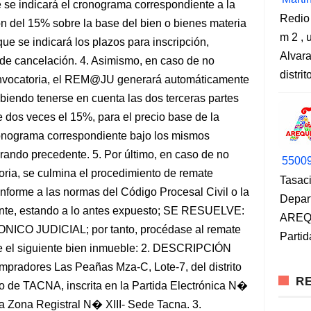
se indicará el cronograma correspondiente a la
Redio
n del 15% sobre la base del bien o bienes materia
m 2 , 
que se indicará los plazos para inscripción,
Alvara
e de cancelación. 4. Asimismo, en caso de no
distri
onvocatoria, el REM@JU generará automáticamente
ebiendo tenerse en cuenta las dos terceras partes
 dos veces el 15%, para el precio base de la
ronograma correspondiente bajo los mismos
rando precedente. 5. Por último, en caso de no
5500
oria, se culmina el procedimiento de remate
Tasaci
onforme a las normas del Código Procesal Civil o la
Depar
iente, estando a lo antes expuesto; SE RESUELVE:
AREQU
O JUDICIAL; por tanto, procédase al remate
Partid
 siguiente bien inmueble: 2. DESCRIPCIÓN
radores Las Peañas Mza-C, Lote-7, del distrito
RE
o de TACNA, inscrita en la Partida Electrónica N�
la Zona Registral N� XIII- Sede Tacna. 3.