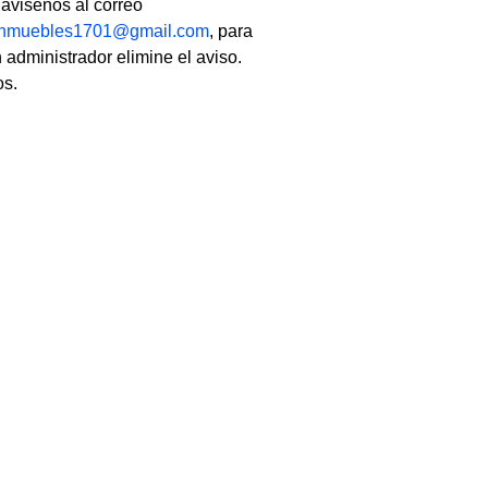
, avisenos al correo
linmuebles1701@gmail.com
, para
 administrador elimine el aviso.
os.