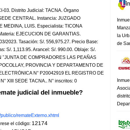
-03. Distrito Judicial: TACNA. Órgano
 - SEDE CENTRAL. Instancia: JUZGADO
Inmue
MEDINA, LUIS. Especialista: TICONA
Manza
Materia: EJECUCION DE GARANTIAS.
la Urb
03/2023. Tasación: S/. 556,975.27. Precio Base:
de San
s: S/. 1,113.95. Arancel: S/. 990.00. Oblaje: S/.
DO EN "JUNTA DE COMPRADORES LAS PEAÑAS
E POCOLLAY, PROVINCIA Y DEPARTAMENTO DE
 ELECTRÓNICA N° P20042919 EL REGISTRO DE
Inmue
XIII SEDE TACNA.. N° inscritos: 0
Asoci
mate judicial del inmueble?
distri
Depart
s/publico/remateExterno.xhtml
12174
ese el código: