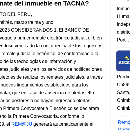
emate del inmueble en TACNA?
Inmue
TO DEL PERU,
Human
itrés, marzo treinta y uno
Indep
-2023 CONSIDERANDOS 1. El BANCO DE
distri
ue a primer remate electrónico judicial, el bien
Port...
éndose verificado la concurrencia de los requisitos
 remate judicial electrónico, de conformidad a la
 de las tecnologías de información y
es judiciales y en los servicios de notificaciones
Predi
jeto es de realizar los remates judiciales, a través
Cn899
 nuevos lineamientos establecidos para los
Santa
ñalar, que en caso de ausencia de ofertas ello
Chimb
arios postores o no hayan ingresado ofertas
Chimbo
en Primera Convocatoria Electrónico se declarara
ierto la Primera Convocatoria, conforme lo
Rem@
29, el
REM@JU
generará automáticamente el
Marti