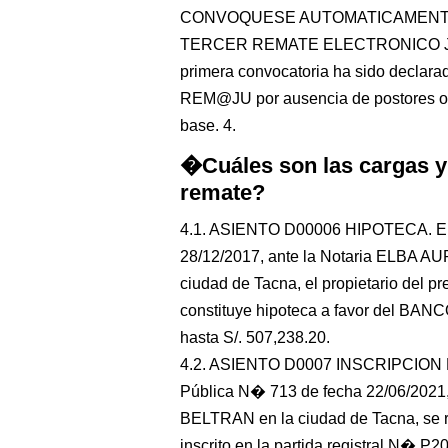
CONVOQUESE AUTOMATICAMENTE e
TERCER REMATE ELECTRONICO JUDIC
primera convocatoria ha sido declarado
REM@JU por ausencia de postores o n
base. 4.
�Cuáles son las cargas y
remate?
4.1. ASIENTO D00006 HIPOTECA. En m
28/12/2017, ante la Notaria ELBA
ciudad de Tacna, el propietario del pr
constituye hipoteca a favor del B
hasta S/. 507,238.20.
4.2. ASIENTO D0007 INSCRIPCION D
Pública N� 713 de fecha 22/06/202
BELTRAN en la ciudad de Tacna, se re
inscrito en la partida registral N� P