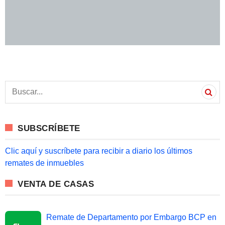
S
e
a
r
c
SUBSCRÍBETE
h
f
o
Clic aquí y suscríbete para recibir a diario los últimos
r
remates de inmuebles
:
VENTA DE CASAS
Remate de Departamento por Embargo BCP en