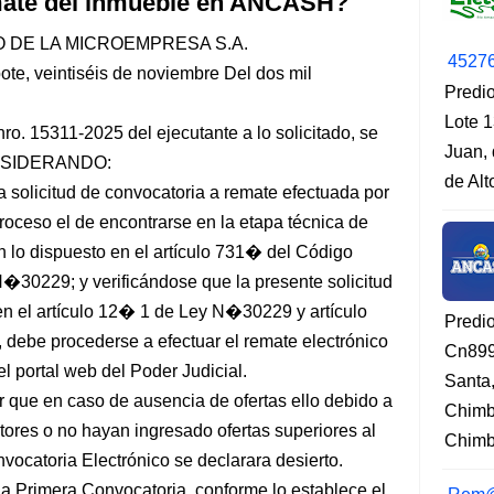
emate del inmueble en ANCASH?
 DE LA MICROEMPRESA S.A.
4527
veintiséis de noviembre Del dos mil
Predio
Lote 1
o. 15311-2025 del ejecutante a lo solicitado, se
Juan, 
CONSIDERANDO:
de Al
solicitud de convocatoria a remate efectuada por
proceso el de encontrarse en la etapa técnica de
n lo dispuesto en el artículo 731� del Código
N�30229; y verificándose que la presente solicitud
en el artículo 12� 1 de Ley N�30229 y artículo
Predi
 debe procederse a efectuar el remate electrónico
Cn899
l portal web del Poder Judicial.
Santa
ue en caso de ausencia de ofertas ello debido a
Chimb
tores o no hayan ingresado ofertas superiores al
Chimbo
vocatoria Electrónico se declarara desierto.
 Primera Convocatoria, conforme lo establece el