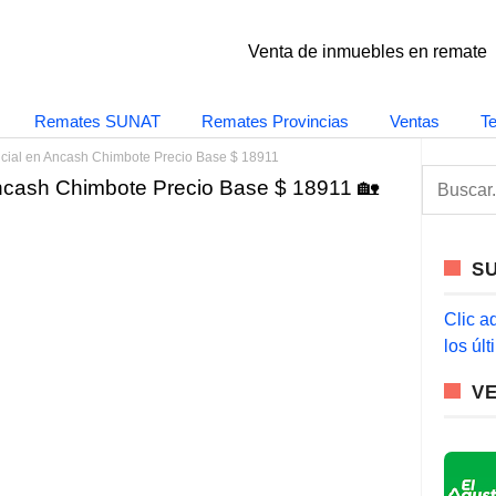
Venta de inmuebles en remate
Remates SUNAT
Remates Provincias
Ventas
T
cial en Ancash Chimbote Precio Base $ 18911
S
ncash Chimbote Precio Base $ 18911 🏡
e
a
r
c
S
h
f
o
Clic a
r
los úl
:
V