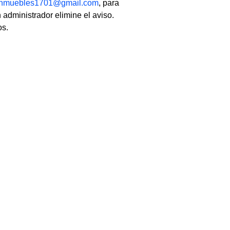
linmuebles1701@gmail.com
, para
 administrador elimine el aviso.
os.