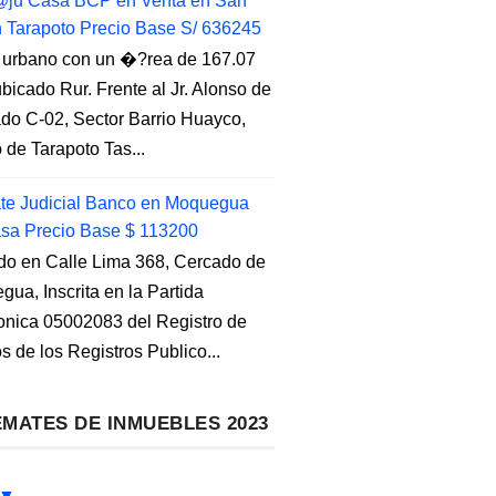
ju Casa BCP en Venta en San
n Tarapoto Precio Base S/ 636245
 urbano con un �?rea de 167.07
ubicado Rur. Frente al Jr. Alonso de
do C-02, Sector Barrio Huayco,
to de Tarapoto Tas...
e Judicial Banco en Moquegua
sa Precio Base $ 113200
do en Calle Lima 368, Cercado de
ua, Inscrita en la Partida
ronica 05002083 del Registro de
s de los Registros Publico...
MATES DE INMUEBLES 2023