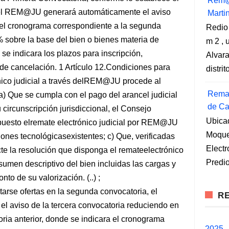
Rem@
el REM@JU generará automáticamente el aviso
Marti
 el cronograma correspondiente a la segunda
Redio
 sobre la base del bien o bienes materia de
m 2 , 
 se indicara los plazos para inscripción,
Alvara
e de cancelación. 1 Artículo 12.Condiciones para
distri
ónico judicial a través delREM@JU procede al
Remat
 a) Que se cumpla con el pago del arancel judicial
de Ca
circunscripción jurisdiccional, el Consejo
Ubica
spuesto elremate electrónico judicial por REM@JU
Moqueg
iones tecnológicasexistentes; c) Que, verificadas
Elect
cte la resolución que disponga el remateelectrónico
Predio
esumen descriptivo del bien incluidas las cargas y
to de su valorización. (..) ;
rse ofertas en la segunda convocatoria, el
RE
aviso de la tercera convocatoria reduciendo en
ria anterior, donde se indicara el cronograma
2025