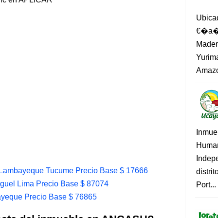
Ubica
€�a�?
Madero
Yurima
Amazo
Inmue
Human
Indep
 Lambayeque Tucume Precio Base $ 17666
distri
guel Lima Precio Base $ 87074
Port...
yeque Precio Base $ 76865