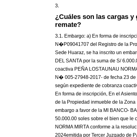
3.
¿Cuáles son las cargas y
remate?
3.1. Embargo: a) En forma de inscripc
N�P09041707 del Registro de la Prop
Sede Huaraz, se ha inscrito un em
DEL SANTA por la suma de S/ 6.000.00
coactiva PEÑA LOSTAUNAU NORMA MIR
N� 005-27948-2017- de fecha 23 de ju
según expediente de cobranza coac
En forma de inscripción, En el Asie
de la Propiedad inmueble de la Zona 
embargo a favor de la MI BANCO- 
50.000.00 soles sobre el bien que 
NORMA MIRTA conforme a la resoluci
2024emitida por Tercer Juzgado de Pa