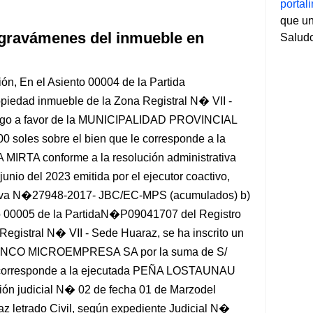
porta
que un
 gravámenes del inmueble en
Salud
ión, En el Asiento 00004 de la Partida
iedad inmueble de la Zona Registral N� VII -
bargo a favor de la MUNICIPALIDAD PROVINCIAL
 soles sobre el bien que le corresponde a la
TA conforme a la resolución administrativa
nio del 2023 emitida por el ejecutor coactivo,
tiva N�27948-2017- JBC/EC-MPS (acumulados) b)
nto 00005 de la PartidaN�P09041707 del Registro
Registral N� VII - Sede Huaraz, se ha inscrito un
BANCO MICROEMPRESA SA por la suma de S/
le corresponde a la ejecutada PEÑA LOSTAUNAU
ón judicial N� 02 de fecha 01 de Marzodel
z letrado Civil, según expediente Judicial N�