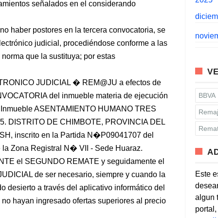
eamientos señalados en el considerando
dicie
o haber postores en la tercera convocatoria, se
novie
ectrónico judicial, procediéndose conforme a las
 norma que la sustituya; por estas
VE
ONICO JUDICIAL � REM@JU a efectos de
VOCATORIA del inmueble materia de ejecución
BBVA
ION: Inmueble ASENTAMIENTO HUMANO TRES
Remaj
. DISTRITO DE CHIMBOTE, PROVINCIA DEL
Remat
nscrito en la Partida N�P09041707 del
 la Zona Registral N� VII - Sede Huaraz.
A
E el SEGUNDO REMATE y seguidamente el
Este e
IAL de ser necesario, siempre y cuando la
desean
 desierto a través del aplicativo informático del
algun 
o hayan ingresado ofertas superiores al precio
portal