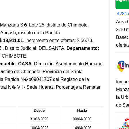
4281
Area O
Manzana S� Lote 25. distrito de Chimbote,
2.10 m
ncash, inscrito en la Partida
Base: 
$ 18,911.01
. Incremento entre ofertas: $ 56.73.
oferta
5.. Distrito Judicial: DEL SANTA.
Departamento:
to: CHIMBOTE.
nmueble: CASA.
Dirección: Asentamiento Humano
istrito de Chimbote, Provincia del Santa
 la Partida N�p09041707 del Registro de la
Inmue
tral N� Vii - Sede Huaraz. Porcentaje a Rematar:
Manza
la Urb
de San
Desde
Hasta
31/03/2026
09/04/2026
10/04/2026
14/04/2026