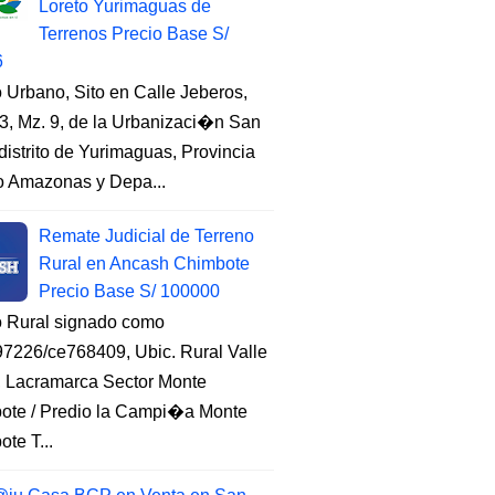
Loreto Yurimaguas de
Terrenos Precio Base S/
6
 Urbano, Sito en Calle Jeberos,
3, Mz. 9, de la Urbanizaci�n San
distrito de Yurimaguas, Provincia
to Amazonas y Depa...
Remate Judicial de Terreno
Rural en Ancash Chimbote
Precio Base S/ 100000
o Rural signado como
7226/ce768409, Ubic. Rural Valle
, Lacramarca Sector Monte
ote / Predio la Campi�a Monte
te T...