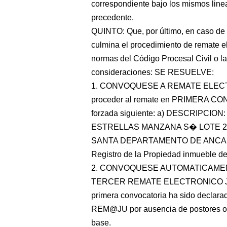
correspondiente bajo los mismos lin
precedente.
QUINTO: Que, por último, en caso de n
culmina el procedimiento de remate el
normas del Código Procesal Civil o la
consideraciones: SE RESUELVE:
1. CONVOQUESE A REMATE ELECTR
proceder al remate en PRIMERA CON
forzada siguiente: a) DESCRIPC
ESTRELLAS MANZANA S� LOTE 25
SANTA DEPARTAMENTO DE ANCASH, i
Registro de la Propiedad inmueble de
2. CONVOQUESE AUTOMATICAMENT
TERCER REMATE ELECTRONICO JUDIC
primera convocatoria ha sido declarado
REM@JU por ausencia de postores o n
base.