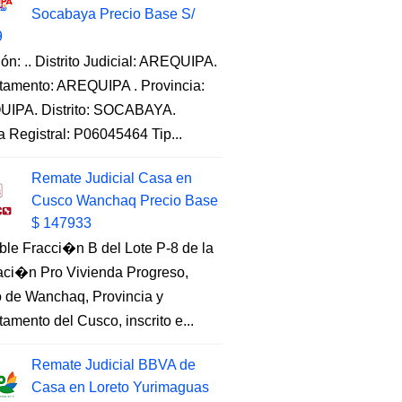
Socabaya Precio Base S/
9
ón: .. Distrito Judicial: AREQUIPA.
tamento: AREQUIPA . Provincia:
IPA. Distrito: SOCABAYA.
a Registral: P06045464 Tip...
Remate Judicial Casa en
Cusco Wanchaq Precio Base
$ 147933
ble Fracci�n B del Lote P-8 de la
aci�n Pro Vivienda Progreso,
to de Wanchaq, Provincia y
amento del Cusco, inscrito e...
Remate Judicial BBVA de
Casa en Loreto Yurimaguas