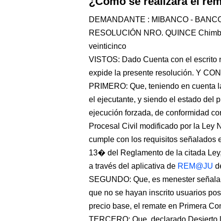
¿Cómo se realizará el r
DEMANDANTE : MIBANCO - BANCO
RESOLUCIÓN NRO. QUINCE Chimbote, 
veinticinco
VISTOS: Dado Cuenta con el escrito nr
expide la presente resolución. Y 
PRIMERO: Que, teniendo en cuenta la 
el ejecutante, y siendo el estado del 
ejecución forzada, de conformidad co
Procesal Civil modificado por la Ley 
cumple con los requisitos señalados 
13� del Reglamento de la citada Ley,
a través del aplicativa de
REM@JU
de
SEGUNDO: Que, es menester señalar q
que no se hayan inscrito usuarios pos
precio base, el remate en Primera Con
TERCERO: Que, declarado Desierto la