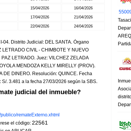
15/04/2026
16/04/2026
5500
17/04/2026
21/04/2026
Tasaci
22/04/2026
24/04/2026
Depar
AREQU
-04. Distrito Judicial: DEL SANTA. Órgano
Partid
PAZ LETRADO CIVIL - CHIMBOTE Y NUEVO
E PAZ LETRADO. Juez: VILCHEZ ZELADA
 LOYOLA MENDOZA KELLY MIRELLY (PROV).
 DE DINERO. Resolución: QUINCE. Fecha
Inmue
 S/. 3.481 a la fecha 27/03/2026 según la SBS.
Asoci
mate judicial del inmueble?
distri
Depart
s/publico/remateExterno.xhtml
22561
ese el código:
lic en APLICAR