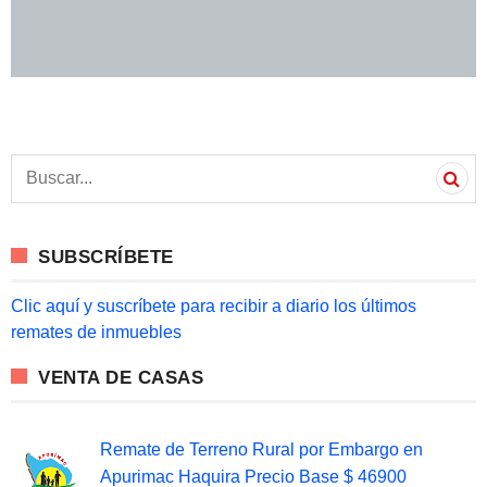
S
e
a
r
c
SUBSCRÍBETE
h
f
o
Clic aquí y suscríbete para recibir a diario los últimos
r
remates de inmuebles
:
VENTA DE CASAS
Remate de Terreno Rural por Embargo en
Apurimac Haquira Precio Base $ 46900