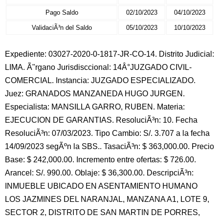
Pago Saldo
02/10/2023
04/10/2023
ValidaciÃ³n del Saldo
05/10/2023
10/10/2023
Expediente: 03027-2020-0-1817-JR-CO-14. Distrito Judicial:
LIMA. Ã"rgano Jurisdisccional: 14Â°JUZGADO CIVIL-
COMERCIAL. Instancia: JUZGADO ESPECIALIZADO.
Juez: GRANADOS MANZANEDA HUGO JURGEN.
Especialista: MANSILLA GARRO, RUBEN. Materia:
EJECUCION DE GARANTIAS. ResoluciÃ³n: 10. Fecha
ResoluciÃ³n: 07/03/2023. Tipo Cambio: S/. 3.707 a la fecha
14/09/2023 segÃºn la SBS.. TasaciÃ³n: $ 363,000.00. Precio
Base: $ 242,000.00. Incremento entre ofertas: $ 726.00.
Arancel: S/. 990.00. Oblaje: $ 36,300.00. DescripciÃ³n:
INMUEBLE UBICADO EN ASENTAMIENTO HUMANO
LOS JAZMINES DEL NARANJAL, MANZANA A1, LOTE 9,
SECTOR 2, DISTRITO DE SAN MARTIN DE PORRES,