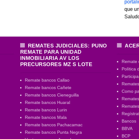
porta
que un
Salud
REMATES JUDICIALES: PUNO
ACER
REMATE PARA UNIDAD
INMOBILIARIA AV LOS
Remate 
PRECURSORES MZ S LOTE
Política 
Particip
Remate bancos Callao
Remates
Remate bancos Cañete
Como par
Remate bancos Cieneguilla
Remates 
Remate bancos Huaral
Remate
Remate bancos Lurin
Regístra
Remate bancos Mala
Bancos
Remate bancos Pachacamac
BBVA
Remate bancos Punta Negra
BCP