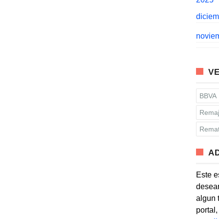
dicie
novie
VE
BBVA
Remaj
Remat
A
Este e
desean
algun 
portal