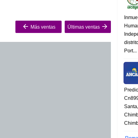
Inmue
Human
Más ventas
Últimas ventas
Indep
distri
Port...
Predi
Cn899
Santa
Chimb
Chimbo