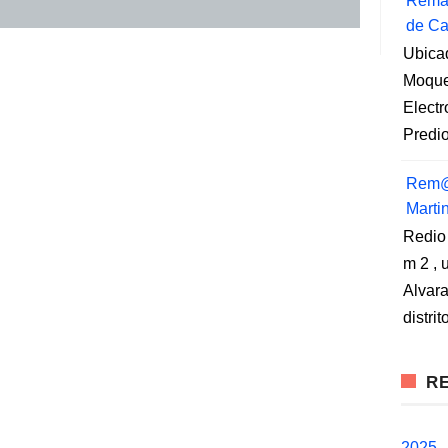
Remat
de Ca
Ubica
Moqueg
Elect
Predio
Rem@
Marti
Redio
m 2 , 
Alvara
distri
RE
2025