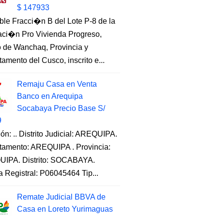
$ 147933
ble Fracci�n B del Lote P-8 de la
aci�n Pro Vivienda Progreso,
to de Wanchaq, Provincia y
amento del Cusco, inscrito e...
Remaju Casa en Venta
Banco en Arequipa
Socabaya Precio Base S/
9
ón: .. Distrito Judicial: AREQUIPA.
tamento: AREQUIPA . Provincia:
IPA. Distrito: SOCABAYA.
a Registral: P06045464 Tip...
Remate Judicial BBVA de
Casa en Loreto Yurimaguas