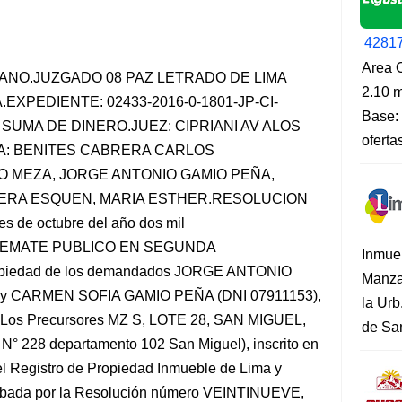
4281
Area O
ANO.JUZGADO 08 PAZ LETRADO DE LIMA
2.10 m
XPEDIENTE: 02433-2016-0-1801-JP-CI-
Base: 
 SUMA DE DINERO.JUEZ: CIPRIANI AV ALOS
oferta
A: BENITES CABRERA CARLOS
 MEZA, JORGE ANTONIO GAMIO PEÑA,
ERA ESQUEN, MARIA ESTHER.RESOLUCION
 de octubre del año dos mil
A REMATE PUBLICO EN SEGUNDA
Inmue
piedad de los demandados JORGE ANTONIO
Manza
y CARMEN SOFIA GAMIO PEÑA (DNI 07911153),
la Urb
v. Los Precursores MZ S, LOTE 28, SAN MIGUEL,
de San
s N° 228 departamento 102 San Miguel), inscrito en
del Registro de Propiedad Inmueble de Lima y
robada por la Resolución número VEINTINUEVE,