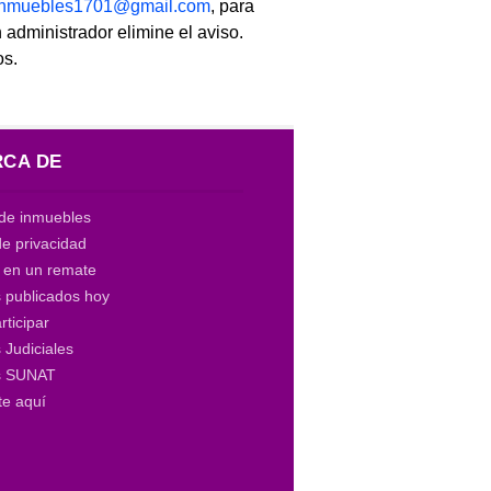
linmuebles1701@gmail.com
, para
 administrador elimine el aviso.
os.
CA DE
de inmuebles
de privacidad
a en un remate
 publicados hoy
ticipar
Judiciales
s SUNAT
te aquí