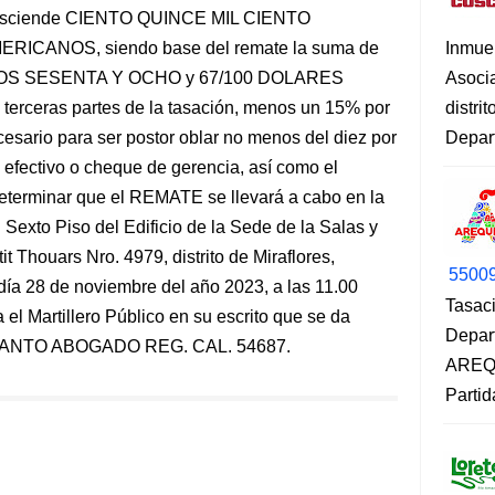
, asciende CIENTO QUINCE MIL CIENTO
ICANOS, siendo base del remate la suma de
Inmue
OS SESENTA Y OCHO y 67/100 DOLARES
Asoci
erceras partes de la tasación, menos un 15% por
distri
esario para ser postor oblar no menos del diez por
Depart
n efectivo o cheque de gerencia, así como el
Determinar que el REMATE se llevará a cabo en la
Sexto Piso del Edificio de la Sede de la Salas y
t Thouars Nro. 4979, distrito de Miraflores,
5500
día 28 de noviembre del año 2023, a las 11.00
Tasaci
el Martillero Público en su escrito que se da
Depar
ANTO ABOGADO REG. CAL. 54687.
AREQU
Partid