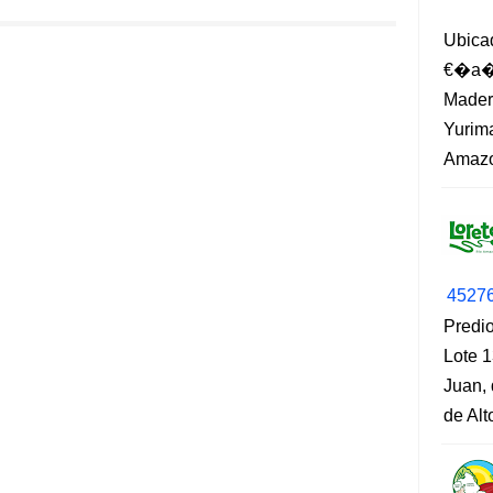
Ubica
€�a�?
Madero
Yurima
Amazo
4527
Predio
Lote 1
Juan, 
de Al