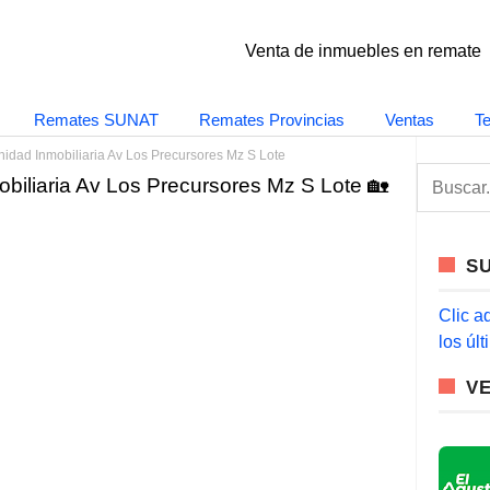
Venta de inmuebles en remate
Remates SUNAT
Remates Provincias
Ventas
T
dad Inmobiliaria Av Los Precursores Mz S Lote
S
iliaria Av Los Precursores Mz S Lote 🏡
e
a
r
c
S
h
f
o
Clic a
r
los úl
:
V