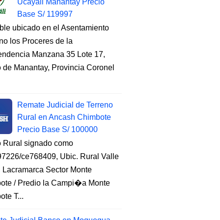
Ucayali Manantay Precio
Base S/ 119997
ble ubicado en el Asentamiento
o los Proceres de la
endencia Manzana 35 Lote 17,
to de Manantay, Provincia Coronel
Remate Judicial de Terreno
Rural en Ancash Chimbote
Precio Base S/ 100000
o Rural signado como
7226/ce768409, Ubic. Rural Valle
, Lacramarca Sector Monte
ote / Predio la Campi�a Monte
te T...