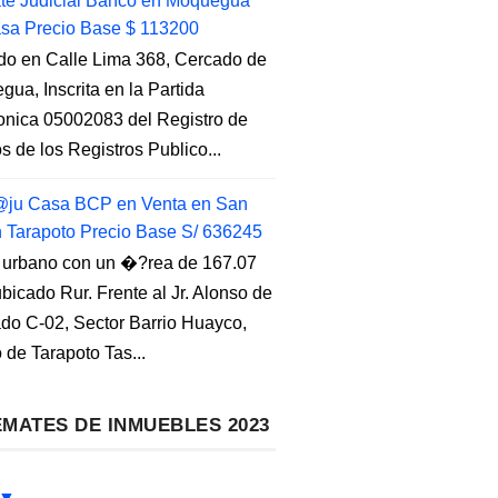
e Judicial Banco en Moquegua
sa Precio Base $ 113200
do en Calle Lima 368, Cercado de
ua, Inscrita en la Partida
ronica 05002083 del Registro de
s de los Registros Publico...
ju Casa BCP en Venta en San
n Tarapoto Precio Base S/ 636245
 urbano con un �?rea de 167.07
ubicado Rur. Frente al Jr. Alonso de
do C-02, Sector Barrio Huayco,
to de Tarapoto Tas...
MATES DE INMUEBLES 2023