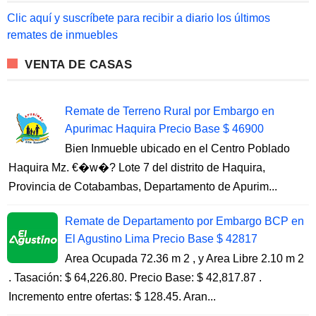
f
o
Clic aquí y suscríbete para recibir a diario los últimos
r
remates de inmuebles
:
VENTA DE CASAS
Remate de Terreno Rural por Embargo en
Apurimac Haquira Precio Base $ 46900
Bien Inmueble ubicado en el Centro Poblado
Haquira Mz. €�w�? Lote 7 del distrito de Haquira,
Provincia de Cotabambas, Departamento de Apurim...
Remate de Departamento por Embargo BCP en
El Agustino Lima Precio Base $ 42817
Area Ocupada 72.36 m 2 , y Area Libre 2.10 m 2
. Tasación: $ 64,226.80. Precio Base: $ 42,817.87 .
Incremento entre ofertas: $ 128.45. Aran...