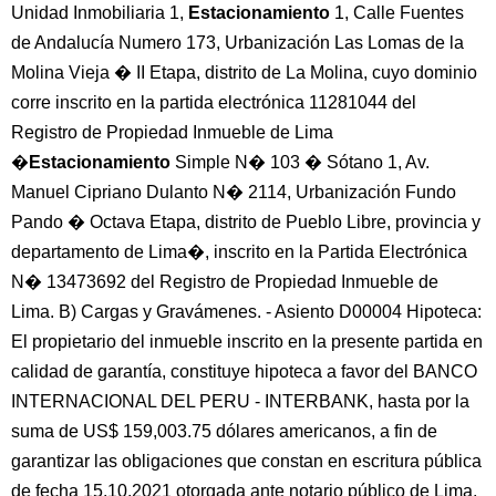
Unidad Inmobiliaria 1,
Estacionamiento
1, Calle Fuentes
de Andalucía Numero 173, Urbanización Las Lomas de la
Molina Vieja � II Etapa, distrito de La Molina, cuyo dominio
corre inscrito en la partida electrónica 11281044 del
Registro de Propiedad Inmueble de Lima
�
Estacionamiento
Simple N� 103 � Sótano 1, Av.
Manuel Cipriano Dulanto N� 2114, Urbanización Fundo
Pando � Octava Etapa, distrito de Pueblo Libre, provincia y
departamento de Lima�, inscrito en la Partida Electrónica
N� 13473692 del Registro de Propiedad Inmueble de
Lima. B) Cargas y Gravámenes. - Asiento D00004 Hipoteca:
El propietario del inmueble inscrito en la presente partida en
calidad de garantía, constituye hipoteca a favor del BANCO
INTERNACIONAL DEL PERU - INTERBANK, hasta por la
suma de US$ 159,003.75 dólares americanos, a fin de
garantizar las obligaciones que constan en escritura pública
de fecha 15.10.2021 otorgada ante notario público de Lima,