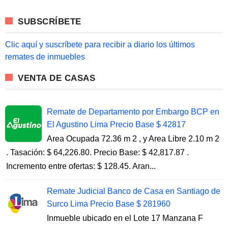
r
c
SUBSCRÍBETE
h
f
o
Clic aquí y suscríbete para recibir a diario los últimos
r
remates de inmuebles
:
VENTA DE CASAS
Remate de Departamento por Embargo BCP en
El Agustino Lima Precio Base $ 42817
Area Ocupada 72.36 m 2 , y Area Libre 2.10 m 2
. Tasación: $ 64,226.80. Precio Base: $ 42,817.87 .
Incremento entre ofertas: $ 128.45. Aran...
Remate Judicial Banco de Casa en Santiago de
Surco Lima Precio Base $ 281960
Inmueble ubicado en el Lote 17 Manzana F