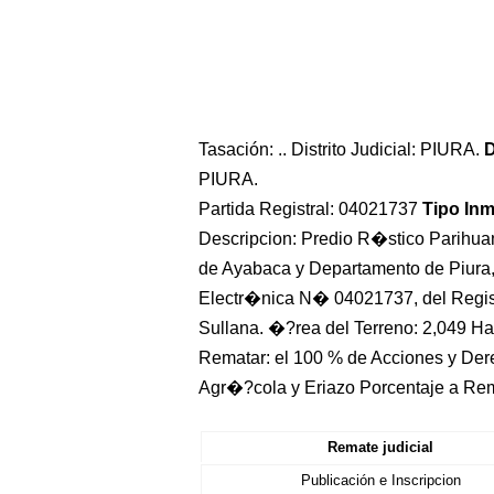
Tasación: .. Distrito Judicial: PIURA.
D
PIURA.
Partida Registral: 04021737
Tipo In
Descripcion: Predio R�stico Parihuana
de Ayabaca y Departamento de Piura, 
Electr�nica N� 04021737, del Regist
Sullana. �?rea del Terreno: 2,049 Ha
Rematar: el 100 % de Acciones y Der
Agr�?cola y Eriazo Porcentaje a Re
Remate judicial
Publicación e Inscripcion