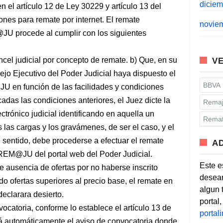
dicie
 el artículo 12 de Ley 30229 y artículo 13 del
nes para remate por internet. El remate
novie
@JU procede al cumplir con los siguientes
cel judicial por concepto de remate. b) Que, en su
VE
sejo Ejecutivo del Poder Judicial haya dispuesto el
BBVA
JU en función de las facilidades y condiciones
cadas las condiciones anteriores, el Juez dicte la
Remaj
trónico judicial identificando en aquella un
Remat
 las cargas y los gravámenes, de ser el caso, y el
 sentido, debe procederse a efectuar el remate
A
e REM@JU del portal web del Poder Judicial.
Este e
 ausencia de ofertas por no haberse inscrito
desean
o ofertas superiores al precio base, el remate en
algun 
eclarara desierto.
portal
ocatoria, conforme lo establece el artículo 13 de
porta
automáticamente el aviso de convocatoria donde