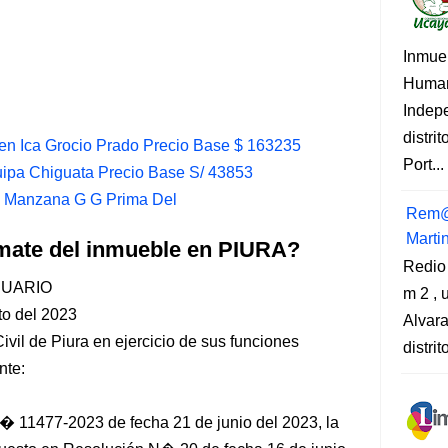
Inmue
Human
Indep
distri
 en Ica Grocio Prado Precio Base $ 163235
Port...
uipa Chiguata Precio Base S/ 43853
a Manzana G G Prima Del
Rem@
Marti
mate del inmueble en PIURA?
Redio
CUARIO
m 2 , 
to del 2023
Alvara
vil de Piura en ejercicio de sus funciones
distri
nte:
 11477-2023 de fecha 21 de junio del 2023, la