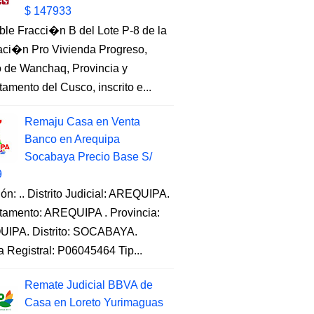
$ 147933
ble Fracci�n B del Lote P-8 de la
aci�n Pro Vivienda Progreso,
to de Wanchaq, Provincia y
amento del Cusco, inscrito e...
Remaju Casa en Venta
Banco en Arequipa
Socabaya Precio Base S/
9
ón: .. Distrito Judicial: AREQUIPA.
tamento: AREQUIPA . Provincia:
IPA. Distrito: SOCABAYA.
a Registral: P06045464 Tip...
Remate Judicial BBVA de
Casa en Loreto Yurimaguas