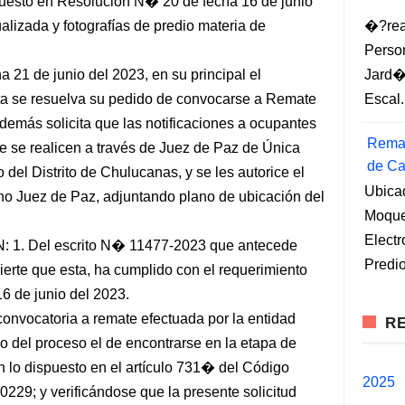
uesto en Resolución N� 20 de fecha 16 de junio
ualizada y fotografías de predio materia de
�?rea
Perso
 21 de junio del 2023, en su principal el
Jard�
ita se resuelva su pedido de convocarse a Remate
Escal.
además solicita que las notificaciones a ocupantes
Remat
e se realicen a través de Juez de Paz de Única
de Ca
del Distrito de Chulucanas, y se les autorice el
Ubica
cho Juez de Paz, adjuntando plano de ubicación del
Moqueg
Elect
1. Del escrito N� 11477-2023 que antecede
Predio
erte que esta, ha cumplido con el requerimiento
6 de junio del 2023.
 convocatoria a remate efectuada por la entidad
RE
do del proceso el de encontrarse en la etapa de
n lo dispuesto en el artículo 731� del Código
2025
0229; y verificándose que la presente solicitud