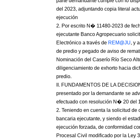
parte demandante cumple con lo disp
del 2023, adjuntando copia literal act
ejecución
2. Por escrito N� 11480-2023 de fecha
ejecutante Banco Agropecuario solic
Electrónico a través de
REM@JU
, y 
de predio y pegado de aviso de remat
Nominación del Caserío Río Seco Alto 
diligenciamiento de exhorto hacia di
predio.
II. FUNDAMENTOS DE LA DECISION: 
presentado por la demandante se advi
efectuado con resolución N� 20 del 1
2. Teniendo en cuenta la solicitud de
bancaria ejecutante, y siendo el esta
ejecución forzada, de conformidad co
Procesal Civil modificado por la Ley 3