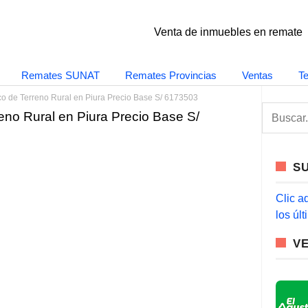
Venta de inmuebles en remate
Remates SUNAT
Remates Provincias
Ventas
T
o de Terreno Rural en Piura Precio Base S/ 6173503
S
eno Rural en Piura Precio Base S/
e
a
r
c
S
h
f
o
Clic a
r
los úl
:
V