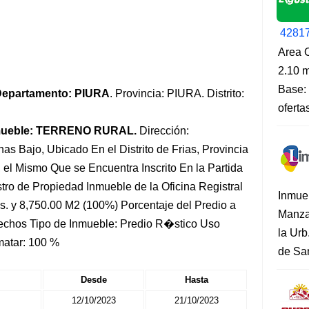
4281
Area O
2.10 m
Base: 
epartamento: PIURA
. Provincia: PIURA. Distrito:
oferta
mueble: TERRENO RURAL.
Dirección:
s Bajo, Ubicado En el Distrito de Frias, Provincia
el Mismo Que se Encuentra Inscrito En la Partida
ro de Propiedad Inmueble de la Oficina Registral
Inmue
s. y 8,750.00 M2 (100%) Porcentaje del Predio a
Manza
echos Tipo de Inmueble: Predio R�stico Uso
la Urb
matar: 100 %
de San
Desde
Hasta
12/10/2023
21/10/2023