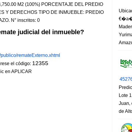
8,750.00 M2 (100%) PORCENTAJE DEL PREDIO
Ubica
NES Y DERECHOS TIPO DE INMUEBLE: PREDIO
€�a�?
 N° inscritos: 0
Madero
mate judicial del inmueble?
Yurima
Amazo
s/publico/remateExterno.xhtml
12355
ese el código:
lic en APLICAR
4527
Predio
Lote 1
Juan, 
de Al