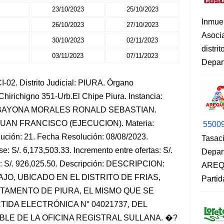
23/10/2023
25/10/2023
Inmue
26/10/2023
27/10/2023
Asoci
30/10/2023
02/11/2023
distri
03/11/2023
07/11/2023
Depart
02. Distrito Judicial: PIURA. Órgano
.Chirichigno 351-Urb.El Chipe Piura. Instancia:
 BAYONA MORALES RONALD SEBASTIAN.
JUAN FRANCISCO (EJECUCION). Materia:
5500
ón: 21. Fecha Resolución: 08/08/2023.
Tasaci
e: S/. 6,173,503.33. Incremento entre ofertas: S/.
Depar
je: S/. 926,025.50. Descripción: DESCRIPCION:
AREQU
O, UBICADO EN EL DISTRITO DE FRIAS,
Partid
TAMENTO DE PIURA, EL MISMO QUE SE
IDA ELECTRÓNICA N° 04021737, DEL
LE DE LA OFICINA REGISTRAL SULLANA. �?