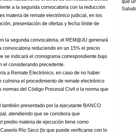
que un
iente a la segunda convocatoria con la reducción
Salud
s materia de remate electrónico judicial, en los
pción, presentación de ofertas y fecha límite de
s en la segunda convocatoria, el REM@JU generará
ra convocatoria reduciendo en un 15% el precio
de se indicará el cronograma correspondiente bajo
n el considerando precedente.
oria a Remate Electrónico, en caso de no haber
se culmina el procedimiento de remate electrónico
as normas del Código Procesal Civil o la norma que
23 también presentado por la ejecutante BANCO
l, atendiendo que se corrobora que
el predio materia de ejecución tiene como
l Caserío Río Seco (lo que puede verificarse con lo