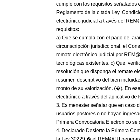
cumple con los requisitos señalados en
Reglamento de la citada Ley. Condicio
electrónico judicial a través del REM
requisitos:
a) Que se cumpla con el pago del aran
circunscripción jurisdiccional, el Con
remate electrónico judicial por REM@
tecnológicas existentes. c) Que, verifi
resolución que disponga el remate elec
resumen descriptivo del bien incluidas
monto de su valorización. (�). En ese
electrónico a través del aplicativo d
3. Es menester señalar que en caso de
usuarios postores o no hayan ingresad
Primera Convocatoria Electrónico se d
4. Declarado Desierto la Primera Conv
la Ley 30229 � el REM@JU generará 