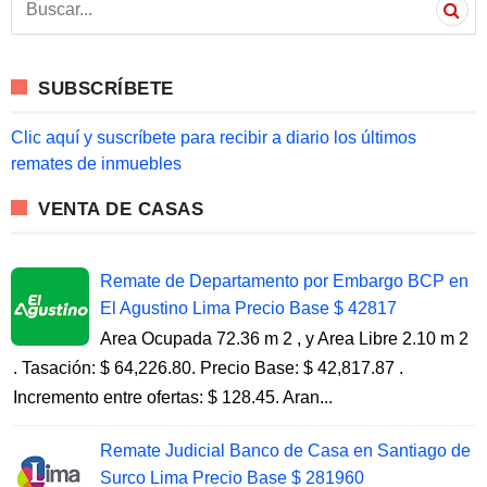
e
a
r
c
SUBSCRÍBETE
h
f
o
Clic aquí y suscríbete para recibir a diario los últimos
r
remates de inmuebles
:
VENTA DE CASAS
Remate de Departamento por Embargo BCP en
El Agustino Lima Precio Base $ 42817
Area Ocupada 72.36 m 2 , y Area Libre 2.10 m 2
. Tasación: $ 64,226.80. Precio Base: $ 42,817.87 .
Incremento entre ofertas: $ 128.45. Aran...
Remate Judicial Banco de Casa en Santiago de
Surco Lima Precio Base $ 281960