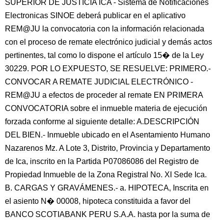
SUPERIOR DE JUSTICIA ICA - Sistema de Notificaciones
Electronicas SINOE deberá publicar en el aplicativo
REM@JU la convocatoria con la información relacionada
con el proceso de remate electrónico judicial y demás actos
pertinentes, tal como lo dispone el artículo 15� de la Ley
30229. POR LO EXPUESTO, SE RESUELVE: PRIMERO.-
CONVOCAR A REMATE JUDICIAL ELECTRÓNICO -
REM@JU a efectos de proceder al remate EN PRIMERA
CONVOCATORIA sobre el inmueble materia de ejecución
forzada conforme al siguiente detalle: A.DESCRIPCIÓN
DEL BIEN.- Inmueble ubicado en el Asentamiento Humano
Nazarenos Mz. A Lote 3, Distrito, Provincia y Departamento
de Ica, inscrito en la Partida P07086086 del Registro de
Propiedad Inmueble de la Zona Registral No. XI Sede Ica.
B. CARGAS Y GRAVÁMENES.- a. HIPOTECA, Inscrita en
el asiento N� 00008, hipoteca constituida a favor del
BANCO SCOTIABANK PERU S.A.A. hasta por la suma de