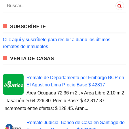
S
e
a
r
c
SUBSCRÍBETE
h
f
o
Clic aquí y suscríbete para recibir a diario los últimos
r
remates de inmuebles
:
VENTA DE CASAS
Remate de Departamento por Embargo BCP en
El Agustino Lima Precio Base $ 42817
Area Ocupada 72.36 m 2 , y Area Libre 2.10 m 2
. Tasación: $ 64,226.80. Precio Base: $ 42,817.87 .
Incremento entre ofertas: $ 128.45. Aran...
Remate Judicial Banco de Casa en Santiago de