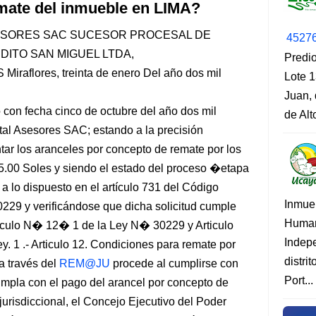
mate del inmueble en LIMA?
SESORES SAC SUCESOR PROCESAL DE
4527
ITO SAN MIGUEL LTDA,
Predio
lores, treinta de enero Del año dos mil
Lote 1
Juan, 
on fecha cinco de octubre del año dos mil
de Al
tal Asesores SAC; estando a la precisión
ar los aranceles por concepto de remate por los
95.00 Soles y siendo el estado del proceso �etapa
a lo dispuesto en el artículo 731 del Código
Inmue
30229 y verificándose que dicha solicitud cumple
Human
rticulo N� 12� 1 de la Ley N� 30229 y Articulo
Indep
. 1 .- Articulo 12. Condiciones para remate por
distri
 a través del
REM@JU
procede al cumplirse con
Port...
cumpla con el pago del arancel por concepto de
jurisdiccional, el Concejo Ejecutivo del Poder