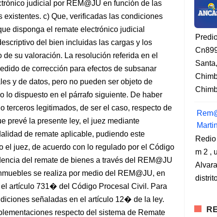
ectrónico judicial por REM@JU en función de las
 existentes. c) Que, verificadas las condiciones
 que disponga el remate electrónico judicial
Predi
scriptivo del bien incluidas las cargas y los
Cn899
 de su valoración. La resolución referida en el
Santa
 pedido de corrección para efectos de subsanar
Chimb
les y de datos, pero no pueden ser objeto de
Chimbo
 lo dispuesto en el párrafo siguiente. De haber
o terceros legitimados, de ser el caso, respecto de
Rem@
e prevé la presente ley, el juez mediante
Marti
alidad de remate aplicable, pudiendo este
Redio
l o el juez, de acuerdo con lo regulado por el Código
m 2 , 
ocedencia del remate de bienes a través del REM@JU
Alvara
inmuebles se realiza por medio del REM@JU, en
distri
e el artículo 731� del Código Procesal Civil. Para
ndiciones señaladas en el artículo 12� de la ley.
RE
lementaciones respecto del sistema de Remate