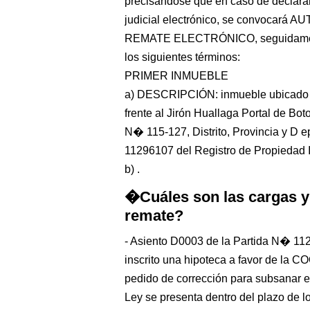
precisándose que en caso de declarar
judicial electrónico, se convoca
REMATE ELECTRÓNICO, seguidam
los siguientes términos:
PRIMER INMUEBLE
a) DESCRIPCIÓN: inmueble ubicado 
frente al Jirón Huallaga Portal de Bo
N� 115-127, Distrito, Provincia y D e
11296107 del Registro de Propiedad
b) .
�Cuáles son las cargas y
remate?
- Asiento D0003 de la Partida N� 112
inscrito una hipoteca a favor de 
pedido de corrección para subsanar err
Ley se presenta dentro del plazo de los