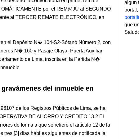
se desierto la convocatoria en primer remate
algun 
rá AUTOMÁTICAMENTE por el REM@JU al SEGUNDO
portal
ente al TERCER REMATE ELECTRÓNICO, en
porta
que un
Salud
en el Depósito N� 104-S2-Sótano Número 2, con
toneros N� 160 y Pasaje Olaya- Puerta Auxiliar
partamento de Lima, inscrita en la Partida N�
 Inmueble
 gravámenes del inmueble en
96107 de los Registros Públicos de Lima, se ha
la COOPERATIVA DE AHORRO Y CREDITO 13.2 El
ores de forma a que se refiere el artículo 12 de la
 tres [3] días hábiles siguientes de notificada la