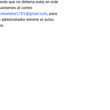
texto que no deberia estar en este
, avisenos al correo
linmuebles1701@gmail.com
, para
 administrador elimine el aviso.
os.