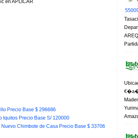
lic en APLICAR
5500
Tasaci
Depar
AREQU
Partid
Ubica
€�a�?
Madero
Yurima
illo Precio Base $ 296686
Amazo
o Iquitos Precio Base S/ 120000
h Nuevo Chimbote de Casa Precio Base $ 33706