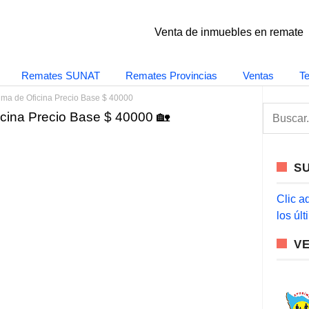
Venta de inmuebles en remate
Remates SUNAT
Remates Provincias
Ventas
T
ima de Oficina Precio Base $ 40000
S
icina Precio Base $ 40000 🏡
e
a
r
c
S
h
f
o
Clic a
r
los úl
:
V