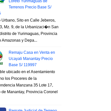
Loreto Yurimaguas de
Terrenos Precio Base S/
6
 Urbano, Sito en Calle Jeberos,
3, Mz. 9, de la Urbanizaci�n San
distrito de Yurimaguas, Provincia
to Amazonas y Depa...
Remaju Casa en Venta en
Ucayali Manantay Precio
Base S/ 119997
ble ubicado en el Asentamiento
o los Proceres de la
endencia Manzana 35 Lote 17,
to de Manantay, Provincia Coronel
Remate Judicial de Terreno