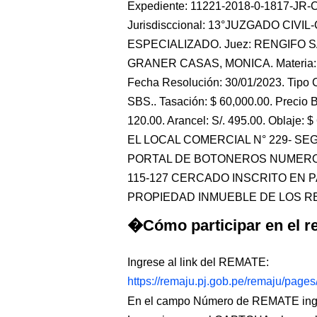
Expediente: 11221-2018-0-1817-JR-CO
Jurisdisccional: 13°JUZGADO CIVI
ESPECIALIZADO. Juez: RENGIFO S
GRANER CASAS, MONICA. Materia:
Fecha Resolución: 30/01/2023. Tipo C
SBS.. Tasación: $ 60,000.00. Precio B
120.00. Arancel: S/. 495.00. Oblaje
EL LOCAL COMERCIAL N° 229- SE
PORTAL DE BOTONEROS NUMERO 1
115-127 CERCADO INSCRITO EN P
PROPIEDAD INMUEBLE DE LOS REGIS
�Cómo participar en el re
Ingrese al link del REMATE:
https://remaju.pj.gob.pe/remaju/page
En el campo Número de REMATE ingr