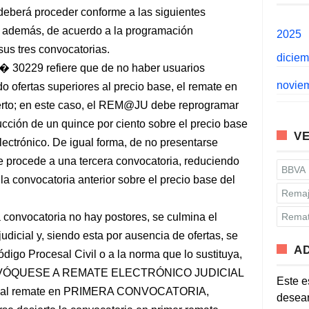
eberá proceder conforme a las siguientes
 además, de acuerdo a la programación
2025
sus tres convocatorias.
dicie
� 30229 refiere que de no haber usuarios
novie
do ofertas superiores al precio base, el remate en
ierto; en este caso, el REM@JU debe reprogramar
cción de un quince por ciento sobre el precio base
VE
lectrónico. De igual forma, de no presentarse
e procede a una tercera convocatoria, reduciendo
BBVA
 la convocatoria anterior sobre el precio base del
Remaj
 convocatoria no hay postores, se culmina el
Remat
udicial y, siendo esta por ausencia de ofertas, se
A
igo Procesal Civil o a la norma que lo sustituya,
CONVÓQUESE A REMATE ELECTRÓNICO JUDICIAL
Este e
da al remate en PRIMERA CONVOCATORIA,
desean