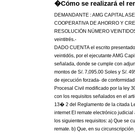
�Cómo se realizará el re
DEMANDANTE : AMG CAPITAL A
COOPERATIVA DE AHORRO Y CRED
RESOLUCIÓN NÚMERO VEINTIDOS Miraf
veintitrés.-
DADO CUENTA el escrito presentado c
veintidós, por el ejecutante AMG Capi
señalada, donde se cumple con adjunt
montos de S/. 7,095.00 Soles y S/. 4
de ejecución forzada- de conformidad 
Procesal Civil modificado por la ley 
con los requisitos señalados en el a
13� 2 del Reglamento de la citada Ley
internet El remate electrónico judicial
los siguientes requisitos: a) Que se 
remate. b) Que, en su circunscripción 