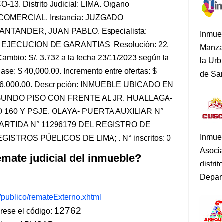
-13. Distrito Judicial: LIMA. Órgano
L-COMERCIAL. Instancia: JUZGADO
ANTANDER, JUAN PABLO. Especialista:
Inmue
 EJECUCION DE GARANTIAS. Resolución: 22.
Manza
ambio: S/. 3.732 a la fecha 23/11/2023 según la
la Urb
ase: $ 40,000.00. Incremento entre ofertas: $
de San
: $ 6,000.00. Descripción: INMUEBLE UBICADO EN
GUNDO PISO CON FRENTE AL JR. HUALLAGA-
60 Y PSJE. OLAYA- PUERTA AUXILIAR N°
ARTIDA N° 11296179 DEL REGISTRO DE
Inmue
TROS PÚBLICOS DE LIMA; . N° inscritos: 0
Asoci
mate judicial del inmueble?
distri
Depart
s/publico/remateExterno.xhtml
12762
ese el código: