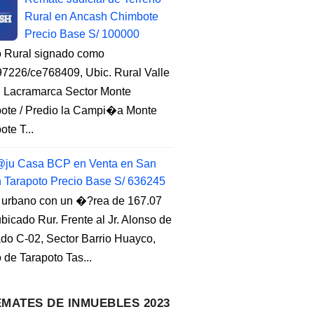
Rural en Ancash Chimbote
Precio Base S/ 100000
o Rural signado como
7226/ce768409, Ubic. Rural Valle
, Lacramarca Sector Monte
ote / Predio la Campi�a Monte
te T...
ju Casa BCP en Venta en San
n Tarapoto Precio Base S/ 636245
 urbano con un �?rea de 167.07
ubicado Rur. Frente al Jr. Alonso de
do C-02, Sector Barrio Huayco,
to de Tarapoto Tas...
MATES DE INMUEBLES 2023