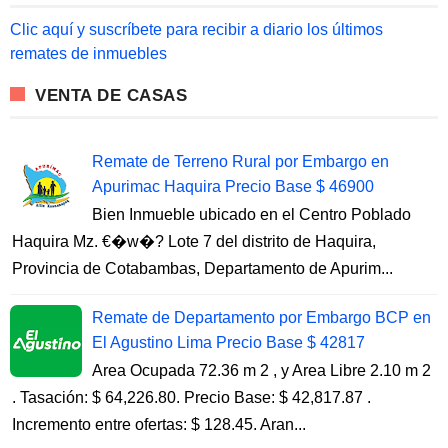
f
o
Clic aquí y suscríbete para recibir a diario los últimos
r
remates de inmuebles
:
VENTA DE CASAS
Remate de Terreno Rural por Embargo en
Apurimac Haquira Precio Base $ 46900
Bien Inmueble ubicado en el Centro Poblado
Haquira Mz. €�w�? Lote 7 del distrito de Haquira,
Provincia de Cotabambas, Departamento de Apurim...
Remate de Departamento por Embargo BCP en
El Agustino Lima Precio Base $ 42817
Area Ocupada 72.36 m 2 , y Area Libre 2.10 m 2
. Tasación: $ 64,226.80. Precio Base: $ 42,817.87 .
Incremento entre ofertas: $ 128.45. Aran...