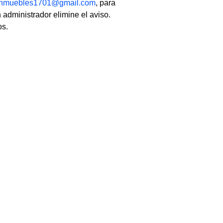
linmuebles1701@gmail.com
, para
 administrador elimine el aviso.
os.