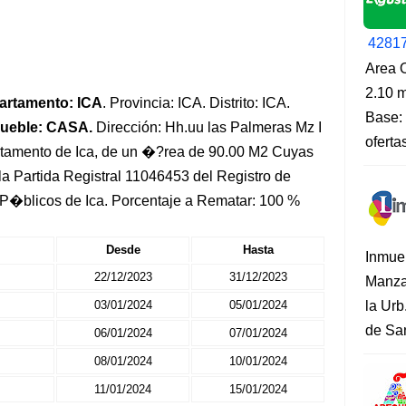
4281
Area O
2.10 m
artamento: ICA
. Provincia: ICA. Distrito: ICA.
Base: 
mueble: CASA.
Dirección: Hh.uu las Palmeras Mz I
oferta
partamento de Ica, de un �?rea de 90.00 M2 Cuyas
la Partida Registral 11046453 del Registro de
 P�blicos de Ica. Porcentaje a Rematar: 100 %
Desde
Hasta
Inmue
22/12/2023
31/12/2023
Manza
03/01/2024
05/01/2024
la Urb
de San
06/01/2024
07/01/2024
08/01/2024
10/01/2024
11/01/2024
15/01/2024