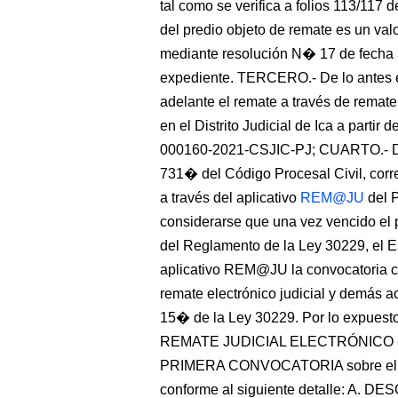
tal como se verifica a folios 113/117 
del predio objeto de remate es un val
mediante resolución N� 17 de fecha 3
expediente. TERCERO.- De lo antes ex
adelante el remate a través de remate
en el Distrito Judicial de Ica a parti
000160-2021-CSJIC-PJ; CUARTO.- De 
731� del Código Procesal Civil, corre
a través del aplicativo
REM@JU
del P
considerarse que una vez vencido el pl
del Reglamento de la Ley 30229, el Es
aplicativo REM@JU la convocatoria co
remate electrónico judicial y demás ac
15� de la Ley 30229. Por lo exp
REMATE JUDICIAL ELECTRÓNICO - R
PRIMERA CONVOCATORIA sobre el bie
conforme al siguiente detalle: A. 