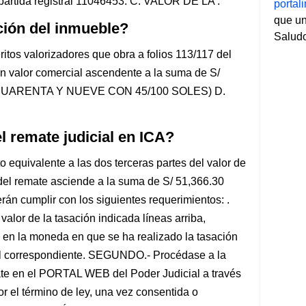
partida registral 11046453. C. VALOR DE LA .
porta
que un
ción del inmueble?
Salud
ritos valorizadores que obra a folios 113/117 del
n valor comercial ascendente a la suma de S/
L CUARENTA Y NUEVE CON 45/100 SOLES) D.
 remate judicial en ICA?
o equivalente a las dos terceras partes del valor de
 del remate asciende a la suma de S/ 51,366.30
án cumplir con los siguientes requerimientos: .
valor de la tasación indicada líneas arriba,
l en la moneda en que se ha realizado la tasación
cial correspondiente. SEGUNDO.- Procédase a la
e en el PORTAL WEB del Poder Judicial a través
r el término de ley, una vez consentida o