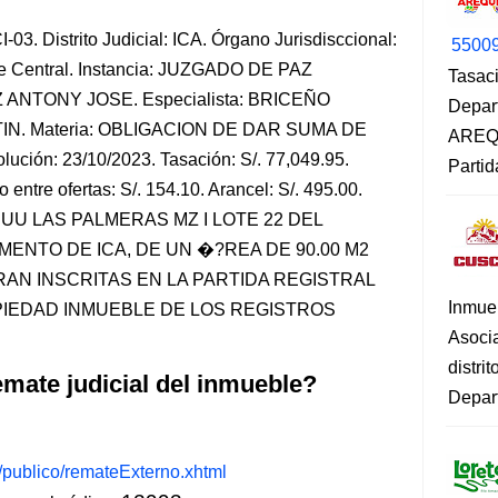
3. Distrito Judicial: ICA. Órgano Jurisdisccional:
5500
Central. Instancia: JUZGADO DE PAZ
Tasaci
ANTONY JOSE. Especialista: BRICEÑO
Depar
. Materia: OBLIGACION DE DAR SUMA DE
AREQU
ución: 23/10/2023. Tasación: S/. 77,049.95.
Partid
 entre ofertas: S/. 154.10. Arancel: S/. 495.00.
: HH.UU LAS PALMERAS MZ I LOTE 22 DEL
MENTO DE ICA, DE UN �?REA DE 90.00 M2
N INSCRITAS EN LA PARTIDA REGISTRAL
Inmue
PIEDAD INMUEBLE DE LOS REGISTROS
Asoci
distri
mate judicial del inmueble?
Depart
s/publico/remateExterno.xhtml