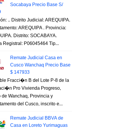
Socabaya Precio Base S/
9
ón: .. Distrito Judicial: AREQUIPA.
tamento: AREQUIPA . Provincia:
IPA. Distrito: SOCABAYA.
a Registral: P06045464 Tip...
Remate Judicial Casa en
Cusco Wanchaq Precio Base
$ 147933
ble Fracci�n B del Lote P-8 de la
aci�n Pro Vivienda Progreso,
to de Wanchaq, Provincia y
amento del Cusco, inscrito e...
Remate Judicial BBVA de
Casa en Loreto Yurimaguas