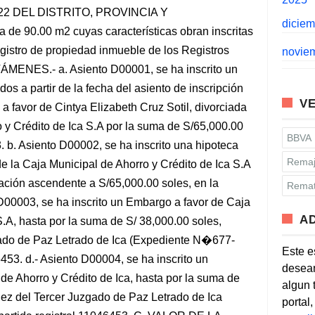
2 DEL DISTRITO, PROVINCIA Y
dicie
 90.00 m2 cuyas características obran inscritas
registro de propiedad inmueble de los Registros
novie
MENES.- a. Asiento D00001, se ha inscrito un
os a partir de la fecha del asiento de inscripción
VE
a favor de Cintya Elizabeth Cruz Sotil, divorciada
o y Crédito de Ica S.A por la suma de S/65,000.00
BBVA
3. b. Asiento D00002, se ha inscrito una hipoteca
Remaj
 de la Caja Municipal de Ahorro y Crédito de Ica S.A
tación ascendente a S/65,000.00 soles, en la
Remat
 D00003, se ha inscrito un Embargo a favor de Caja
A
S.A, hasta por la suma de S/ 38,000.00 soles,
gado de Paz Letrado de Ica (Expediente N�677-
Este e
6453. d.- Asiento D00004, se ha inscrito un
desean
de Ahorro y Crédito de Ica, hasta por la suma de
algun 
uez del Tercer Juzgado de Paz Letrado de Ica
portal