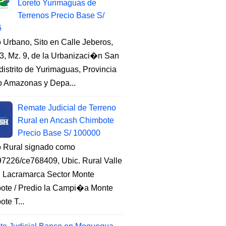
Loreto Yurimaguas de
Terrenos Precio Base S/
6
 Urbano, Sito en Calle Jeberos,
3, Mz. 9, de la Urbanizaci�n San
distrito de Yurimaguas, Provincia
to Amazonas y Depa...
Remate Judicial de Terreno
Rural en Ancash Chimbote
Precio Base S/ 100000
o Rural signado como
7226/ce768409, Ubic. Rural Valle
, Lacramarca Sector Monte
ote / Predio la Campi�a Monte
te T...