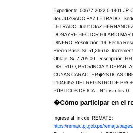
Expediente: 00677-2022-0-1401-JP-CI-0
3er. JUZGADO PAZ LETRADO - Sede 
LETRADO. Juez: DIAZ HERNANDEZ 
DONAYRE HECTOR HILARIO MARTIN
DINERO. Resolución: 19. Fecha Resol
Precio Base: S/. 51,366.63. Incremento
Oblaje: S/. 7,705.00. Descripción
DISTRITO, PROVINCIA Y DEPARTA
CUYAS CARACTER�?STICAS OBRA
11046453 DEL REGISTRO DE PRO
PÚBLICOS DE ICA. . N° inscritos: 0
�Cómo participar en el re
Ingrese al link del REMATE:
https://remaju.pj.gob.pe/remaju/page