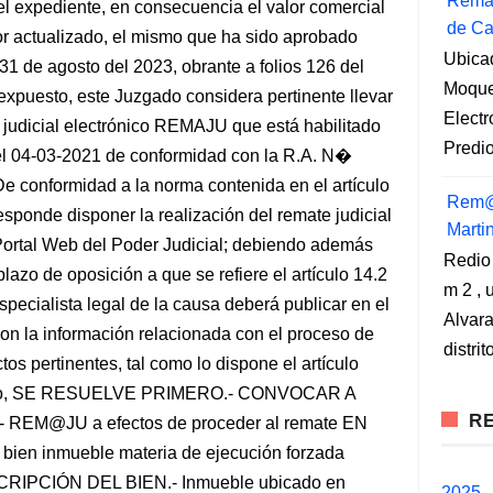
Remat
del expediente, en consecuencia el valor comercial
de Ca
or actualizado, el mismo que ha sido aprobado
Ubica
1 de agosto del 2023, obrante a folios 126 del
Moqueg
puesto, este Juzgado considera pertinente llevar
Elect
 judicial electrónico REMAJU que está habilitado
Predio
r del 04-03-2021 de conformidad con la R.A. N�
conformidad a la norma contenida en el artículo
Rem@
sponde disponer la realización del remate judicial
Marti
ortal Web del Poder Judicial; debiendo además
Redio
azo de oposición a que se refiere el artículo 14.2
m 2 , 
pecialista legal de la causa deberá publicar en el
Alvara
n la información relacionada con el proceso de
distri
tos pertinentes, tal como lo dispone el artículo
uesto, SE RESUELVE PRIMERO.- CONVOCAR A
RE
EM@JU a efectos de proceder al remate EN
n inmueble materia de ejecución forzada
DESCRIPCIÓN DEL BIEN.- Inmueble ubicado en
2025