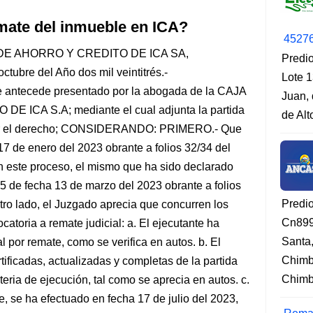
mate del inmueble en ICA?
4527
DE AHORRO Y CREDITO DE ICA SA,
Predio
octubre del Año dos mil veintitrés.-
Lote 1
 antecede presentado por la abogada de la CAJA
Juan, 
ICA S.A; mediante el cual adjunta la partida
de Al
o por el derecho; CONSIDERANDO: PRIMERO.- Que
7 de enero del 2023 obrante a folios 32/34 del
en este proceso, el mismo que ha sido declarado
5 de fecha 13 de marzo del 2023 obrante a folios
Predi
o lado, el Juzgado aprecia que concurren los
Cn899
atoria a remate judicial: a. El ejecutante ha
Santa
 por remate, como se verifica en autos. b. El
Chimb
ficadas, actualizadas y completas de la partida
Chimbo
teria de ejecución, tal como se aprecia en autos. c.
e, se ha efectuado en fecha 17 de julio del 2023,