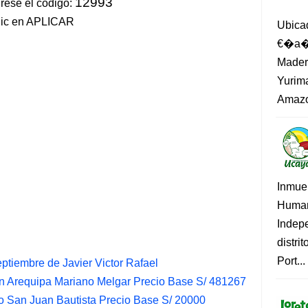
12993
ese el código:
lic en APLICAR
Ubica
€�a�?
Madero
Yurima
Amazo
Inmue
Human
Indep
distri
Port...
ptiembre de Javier Victor Rafael
n Arequipa Mariano Melgar Precio Base S/ 481267
o San Juan Bautista Precio Base S/ 20000