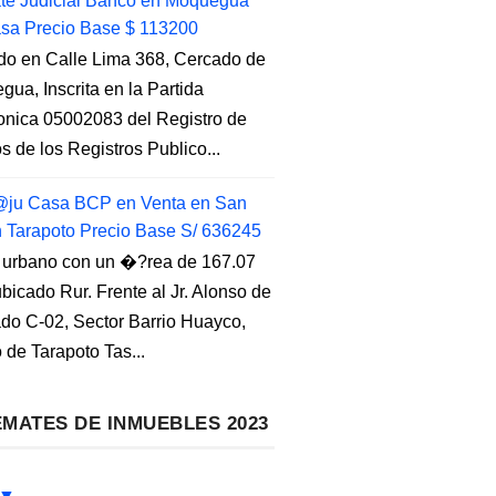
e Judicial Banco en Moquegua
sa Precio Base $ 113200
do en Calle Lima 368, Cercado de
ua, Inscrita en la Partida
ronica 05002083 del Registro de
s de los Registros Publico...
ju Casa BCP en Venta en San
n Tarapoto Precio Base S/ 636245
 urbano con un �?rea de 167.07
ubicado Rur. Frente al Jr. Alonso de
do C-02, Sector Barrio Huayco,
to de Tarapoto Tas...
MATES DE INMUEBLES 2023