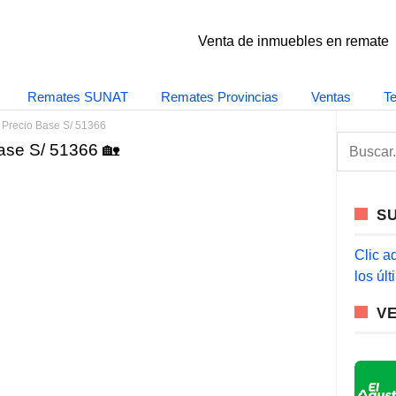
Venta de inmuebles en remate
Remates SUNAT
Remates Provincias
Ventas
T
 Precio Base S/ 51366
S
ase S/ 51366 🏡
e
a
r
c
S
h
f
o
Clic a
r
los úl
:
V