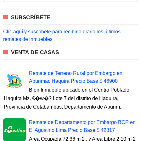
a
r
c
SUBSCRÍBETE
h
f
o
Clic aquí y suscríbete para recibir a diario los últimos
r
remates de inmuebles
:
VENTA DE CASAS
Remate de Terreno Rural por Embargo en
Apurimac Haquira Precio Base $ 46900
Bien Inmueble ubicado en el Centro Poblado
Haquira Mz. €�w�? Lote 7 del distrito de Haquira,
Provincia de Cotabambas, Departamento de Apurim...
Remate de Departamento por Embargo BCP en
El Agustino Lima Precio Base $ 42817
Area Ocupada 72.36 m 2 , y Area Libre 2.10 m 2