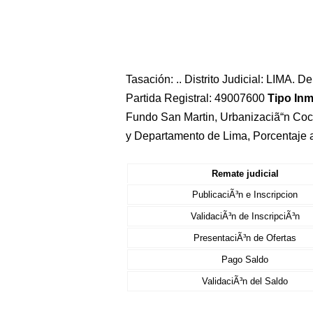
Tasación: .. Distrito Judicial: LIMA. 
Partida Registral: 49007600
Tipo In
Fundo San Martin, Urbanizaciã“n Coch
y Departamento de Lima, Porcentaje 
Remate judicial
PublicaciÃ³n e Inscripcion
ValidaciÃ³n de InscripciÃ³n
PresentaciÃ³n de Ofertas
Pago Saldo
ValidaciÃ³n del Saldo