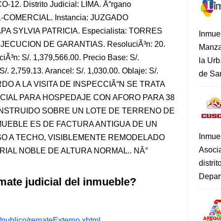
12. Distrito Judicial: LIMA. Ã“rgano
IL-COMERCIAL. Instancia: JUZGADO
A SYLVIA PATRICIA. Especialista: TORRES
Inmue
JECUCION DE GARANTIAS. ResoluciÃ³n: 20.
Manza
Ã³n: S/. 1,379,566.00. Precio Base: S/.
la Urb
/. 2,759.13. Arancel: S/. 1,030.00. Oblaje: S/.
de San
ERDO A LA VISITA DE INSPECCIÃ“N SE TRATA
CIAL PARA HOSPEDAJE CON AFORO PARA 38
ONSTRUIDO SOBRE UN LOTE DE TERRENO DE
NMUEBLE ES DE FACTURA ANTIGUA DE UN
Inmue
PISO A TECHO, VISIBLEMENTE REMODELADO
Asoci
IAL NOBLE DE ALTURA NORMAL.. NÂ°
distri
Depart
mate judicial del inmueble?
s/publico/remateExterno.xhtml