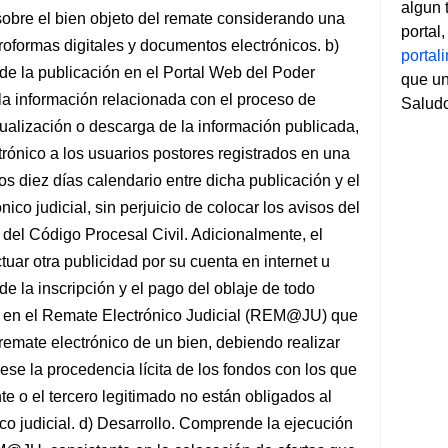
algun 
 sobre el bien objeto del remate considerando una
portal
oformas digitales y documentos electrónicos. b)
porta
e la publicación en el Portal Web del Poder
que un
 la información relacionada con el proceso de
Salud
sualización o descarga de la información publicada,
trónico a los usuarios postores registrados en una
 diez días calendario entre dicha publicación y el
nico judicial, sin perjuicio de colocar los avisos del
3 del Código Procesal Civil. Adicionalmente, el
uar otra publicidad por su cuenta en internet u
e la inscripción y el pago del oblaje de todo
do en el Remate Electrónico Judicial (REM@JU) que
 remate electrónico de un bien, debiendo realizar
ese la procedencia lícita de los fondos con los que
nte o el tercero legitimado no están obligados al
ico judicial. d) Desarrollo. Comprende la ejecución