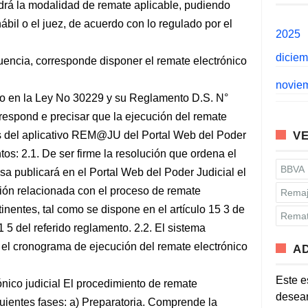
rá la modalidad de remate aplicable, pudiendo
hábil o el juez, de acuerdo con lo regulado por el
2025
dicie
cuencia, corresponde disponer el remate electrónico
novie
 en la Ley No 30229 y su Reglamento D.S. N°
respond e precisar que la ejecución del remate
vés del aplicativo REM@JU del Portal Web del Poder
VE
ntos: 2.1. De ser firme la resolución que ordena el
BBVA
ausa publicará en el Portal Web del Poder Judicial el
ción relacionada con el proceso de remate
Remaj
tinentes, tal como se dispone en el artículo 15 3 de
Remat
.1 5 del referido reglamento. 2.2. El sistema
 cronograma de ejecución del remate electrónico
A
Este e
ónico judicial El procedimiento de remate
desean
guientes fases: a) Preparatoria. Comprende la