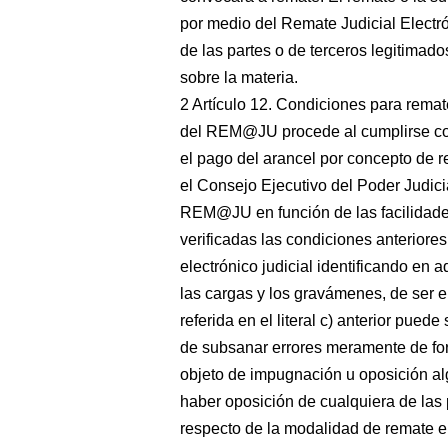
por medio del Remate Judicial Elect
de las partes o de terceros legitimado
sobre la materia.
2 Artículo 12. Condiciones para remate
del REM@JU procede al cumplirse con
el pago del arancel por concepto de re
el Consejo Ejecutivo del Poder Judicia
REM@JU en función de las facilidades
verificadas las condiciones anteriores
electrónico judicial identificando en 
las cargas y los gravámenes, de ser el
referida en el literal c) anterior pued
de subsanar errores meramente de for
objeto de impugnación u oposición alg
haber oposición de cualquiera de las p
respecto de la modalidad de remate el