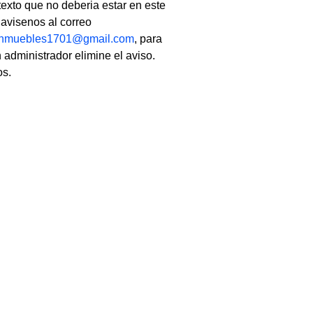
texto que no deberia estar en este
, avisenos al correo
linmuebles1701@gmail.com
, para
 administrador elimine el aviso.
os.