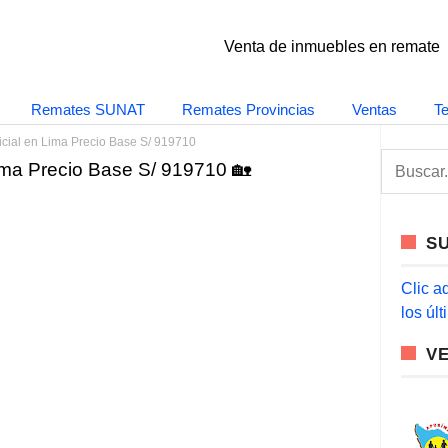
Venta de inmuebles en remate
Remates SUNAT
Remates Provincias
Ventas
T
cial en Lima Precio Base S/ 919710
S
ima Precio Base S/ 919710 🏡
e
a
r
c
S
h
f
o
Clic a
r
los úl
:
V