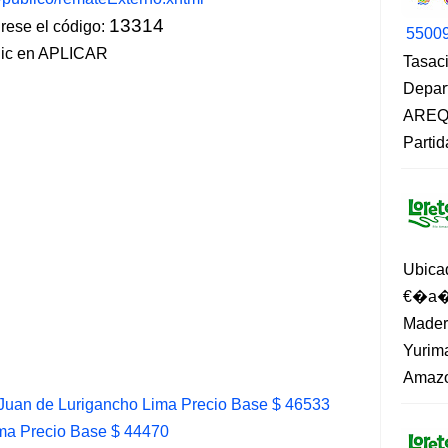
13314
ese el código:
5500
lic en APLICAR
Tasaci
Depar
AREQU
Partid
Ubica
€�a�?
Madero
Yurima
Amazo
 Juan de Lurigancho Lima Precio Base $ 46533
ima Precio Base $ 44470