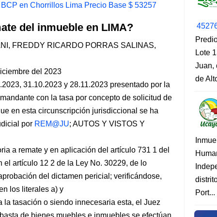
 BCP en Chorrillos Lima Precio Base $ 53257
mate del inmueble en LIMA?
4527
Predio
I, FREDDY RICARDO PORRAS SALINAS,
Lote 1
Juan, 
diciembre del 2023
de Al
0.2023, 31.10.2023 y 28.11.2023 presentado por la
emandante con la tasa por concepto de solicitud de
ue en esta circunscripción jurisdiccional se ha
dicial por
REM@JU
; AUTOS Y VISTOS Y
Inmue
ia a remate y en aplicación del artículo 731 1 del
Human
el artículo 12 2 de la Ley No. 30229, de lo
Indep
aprobación del dictamen pericial; verificándose,
distri
 los literales a) y
Port...
 la tasación o siendo innecesaria esta, el Juez
ubasta de bienes muebles e inmuebles se efectúan