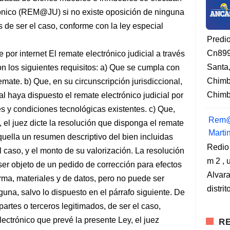
rónico (REM@JU) si no existe oposición de ninguna
s de ser el caso, conforme con la ley especial
Predi
Cn899
 por internet El remate electrónico judicial a través
Santa
 los siguientes requisitos: a) Que se cumpla con
Chimb
mate. b) Que, en su circunscripción jurisdiccional,
Chimbo
l haya dispuesto el remate electrónico judicial por
 y condiciones tecnológicas existentes. c) Que,
Rem@
, el juez dicte la resolución que disponga el remate
Marti
aquella un resumen descriptivo del bien incluidas
Redio
 caso, y el monto de su valorización. La resolución
m 2 , 
e ser objeto de un pedido de corrección para efectos
Alvara
ma, materiales y de datos, pero no puede ser
distri
una, salvo lo dispuesto en el párrafo siguiente. De
artes o terceros legitimados, de ser el caso,
ectrónico que prevé la presente Ley, el juez
RE