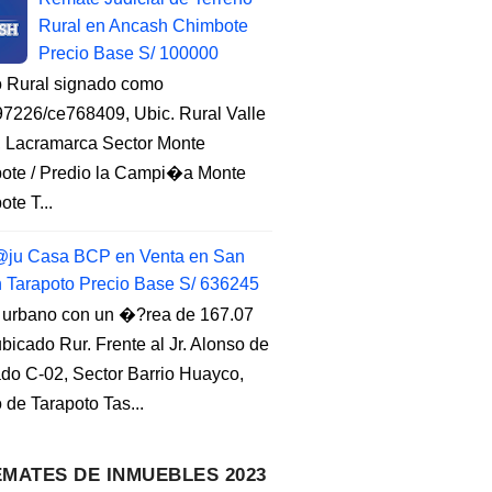
Rural en Ancash Chimbote
Precio Base S/ 100000
o Rural signado como
7226/ce768409, Ubic. Rural Valle
, Lacramarca Sector Monte
ote / Predio la Campi�a Monte
te T...
ju Casa BCP en Venta en San
n Tarapoto Precio Base S/ 636245
 urbano con un �?rea de 167.07
ubicado Rur. Frente al Jr. Alonso de
do C-02, Sector Barrio Huayco,
to de Tarapoto Tas...
MATES DE INMUEBLES 2023