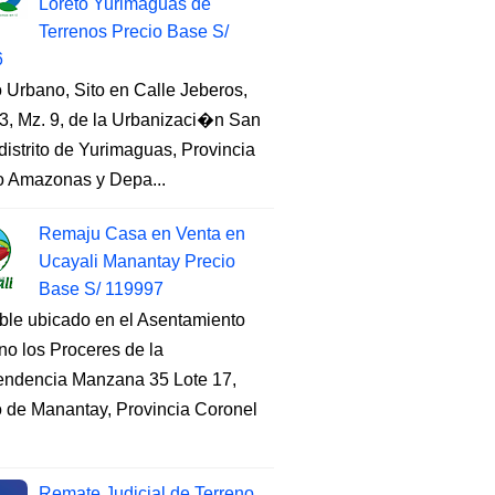
Loreto Yurimaguas de
Terrenos Precio Base S/
6
 Urbano, Sito en Calle Jeberos,
3, Mz. 9, de la Urbanizaci�n San
distrito de Yurimaguas, Provincia
to Amazonas y Depa...
Remaju Casa en Venta en
Ucayali Manantay Precio
Base S/ 119997
ble ubicado en el Asentamiento
o los Proceres de la
endencia Manzana 35 Lote 17,
to de Manantay, Provincia Coronel
Remate Judicial de Terreno