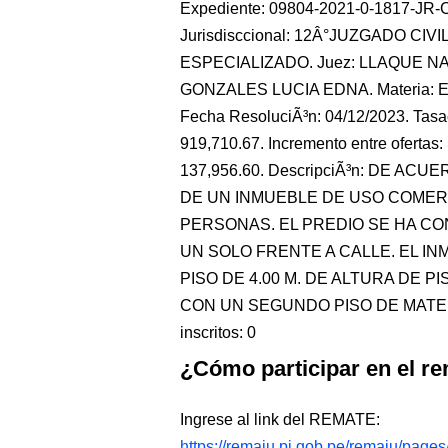
Expediente: 09804-2021-0-1817-JR-CO-
Jurisdisccional: 12Â°JUZGADO CIV
ESPECIALIZADO. Juez: LLAQUE NAP
GONZALES LUCIA EDNA. Materia: E
Fecha ResoluciÃ³n: 04/12/2023. Tasaci
919,710.67. Incremento entre ofertas: S
137,956.60. DescripciÃ³n: DE ACU
DE UN INMUEBLE DE USO COMER
PERSONAS. EL PREDIO SE HA C
UN SOLO FRENTE A CALLE. EL I
PISO DE 4.00 M. DE ALTURA DE 
CON UN SEGUNDO PISO DE MATER
inscritos: 0
¿Cómo participar en el re
Ingrese al link del REMATE:
https://remaju.pj.gob.pe/remaju/page