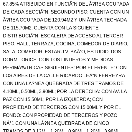
67.85% ATRIBUIDO EN FUNCIÃ“N DEL Ã?REA OCUPADA
DE CADA SECCIÃ“N. SEGUNDO PISO: CUENTA CON UN
Ã?REA OCUPADA DE 120.94M2 Y UN Ã?REA TECHADA
DE 115,70M2. CUENTA CON LA SIGUIENTE
DISTRIBUCIÃ“N: ESCALERA DE ACCESO AL TERCER
PISO, HALL, TERRAZA, COCINA, COMEDOR DE DIARIO,
SALA, COMEDOR, ESTAR-TV, BAÃ‘O, ESTUDIO, DOS
DORMITORIOS. CON LOS LINDEROS Y MEDIDAS
PERIMÃ‰TRICAS SIGUIENTES: POR EL FRENTE: CON
LOS AIRES DE LA CALLE RICARDO LEÃ“N FERREYRA
CON UNA LÃ?NEA QUEBRADA DE TRES TRAMOS DE
4.10ML, 0.50ML, 3.90ML; POR LA DERECHA: CON AV. LA
PAZ CON 15.50ML; POR LA IZQUIERDA; CON
PROPIEDAD DE TERCEROS CON 15.00ML Y POR EL
FONDO: CON PROPIEDAD DE TERCEROS Y POZO
NÂ°1 CON UNA LÃ?NEA QUEBRADA DE CINCO
TRAMOS DE 3.12ML, 1.20ML, 0.90ML, 1.20ML, 3.98ML.