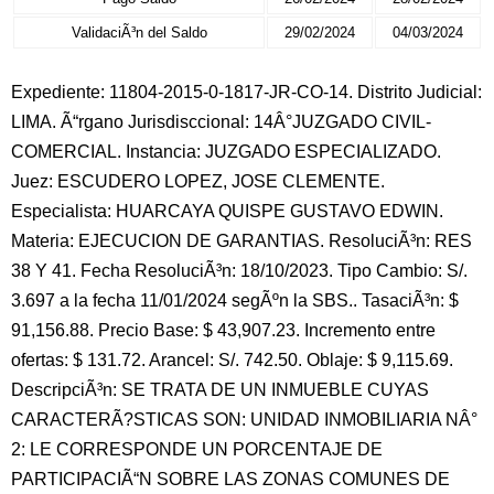
ValidaciÃ³n del Saldo
29/02/2024
04/03/2024
Expediente: 11804-2015-0-1817-JR-CO-14. Distrito Judicial:
LIMA. Ã“rgano Jurisdisccional: 14Â°JUZGADO CIVIL-
COMERCIAL. Instancia: JUZGADO ESPECIALIZADO.
Juez: ESCUDERO LOPEZ, JOSE CLEMENTE.
Especialista: HUARCAYA QUISPE GUSTAVO EDWIN.
Materia: EJECUCION DE GARANTIAS. ResoluciÃ³n: RES
38 Y 41. Fecha ResoluciÃ³n: 18/10/2023. Tipo Cambio: S/.
3.697 a la fecha 11/01/2024 segÃºn la SBS.. TasaciÃ³n: $
91,156.88. Precio Base: $ 43,907.23. Incremento entre
ofertas: $ 131.72. Arancel: S/. 742.50. Oblaje: $ 9,115.69.
DescripciÃ³n: SE TRATA DE UN INMUEBLE CUYAS
CARACTERÃ?STICAS SON: UNIDAD INMOBILIARIA NÂ°
2: LE CORRESPONDE UN PORCENTAJE DE
PARTICIPACIÃ“N SOBRE LAS ZONAS COMUNES DE