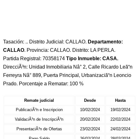
Tasación: .. Distrito Judicial: CALLAO.
Departamento:
CALLAO
. Provincia: CALLAO. Distrito: LA PERLA.
Partida Registral: 70358174
Tipo Inmueble: CASA.
DirecciÃ³n: Unidad Inmobiliaria Nâ° 2, Calle Ricardo Leã“n
Ferreyra Nâ° 889, Puerta Principal, Urbanizaciã“n Leoncio
Prado. Porcentaje a Rematar: 100 %
Remate judicial
Desde
Hasta
PublicaciÃ³n e Inscripcion
10/02/2024
19/02/2024
ValidaciÃ³n de InscripciÃ³n
20/02/2024
22/02/2024
PresentaciÃ³n de Ofertas
23/02/2024
24/02/2024
Pago Saldo
26/02/2024
28/02/2024