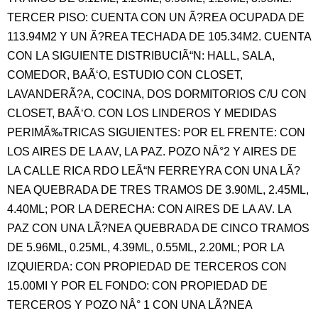
TERCER PISO: CUENTA CON UN Ã?REA OCUPADA DE
113.94M2 Y UN Ã?REA TECHADA DE 105.34M2. CUENTA
CON LA SIGUIENTE DISTRIBUCIÃ“N: HALL, SALA,
COMEDOR, BAÃ‘O, ESTUDIO CON CLOSET,
LAVANDERÃ?A, COCINA, DOS DORMITORIOS C/U CON
CLOSET, BAÃ‘O. CON LOS LINDEROS Y MEDIDAS
PERIMÃ‰TRICAS SIGUIENTES: POR EL FRENTE: CON
LOS AIRES DE LA AV, LA PAZ. POZO NÂ°2 Y AIRES DE
LA CALLE RICA RDO LEÃ“N FERREYRA CON UNA LÃ?
NEA QUEBRADA DE TRES TRAMOS DE 3.90ML, 2.45ML,
4.40ML; POR LA DERECHA: CON AIRES DE LA AV. LA
PAZ CON UNA LÃ?NEA QUEBRADA DE CINCO TRAMOS
DE 5.96ML, 0.25ML, 4.39ML, 0.55ML, 2.20ML; POR LA
IZQUIERDA: CON PROPIEDAD DE TERCEROS CON
15.00MI Y POR EL FONDO: CON PROPIEDAD DE
TERCEROS Y POZO NÂ° 1 CON UNA LÃ?NEA