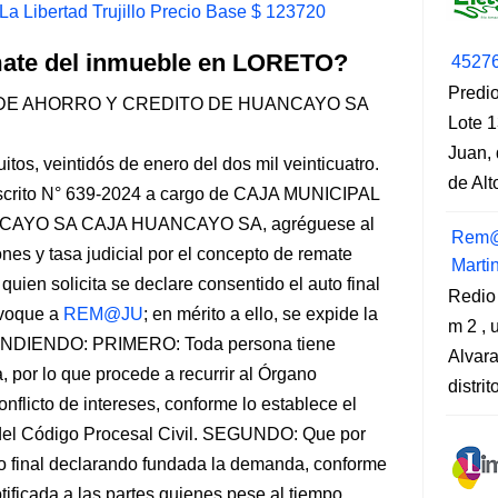
a Libertad Trujillo Precio Base $ 123720
emate del inmueble en LORETO?
4527
Predio
 DE AHORRO Y CREDITO DE HUANCAYO SA
Lote 1
Juan, 
 veintidós de enero del dos mil veinticuatro.
de Al
crito N° 639-2024 a cargo de CAJA MUNICIPAL
AYO SA CAJA HUANCAYO SA, agréguese al
Rem@
nes y tasa judicial por el concepto de remate
Marti
, quien solicita se declare consentido el auto final
Redio
nvoque a
REM@JU
; en mérito a ello, se expide la
m 2 , 
 ATENDIENDO: PRIMERO: Toda persona tiene
Alvara
a, por lo que procede a recurrir al Órgano
distri
onflicto de intereses, conforme lo establece el
ar del Código Procesal Civil. SEGUNDO: Que por
to final declarando fundada la demanda, conforme
tificada a las partes quienes pese al tiempo