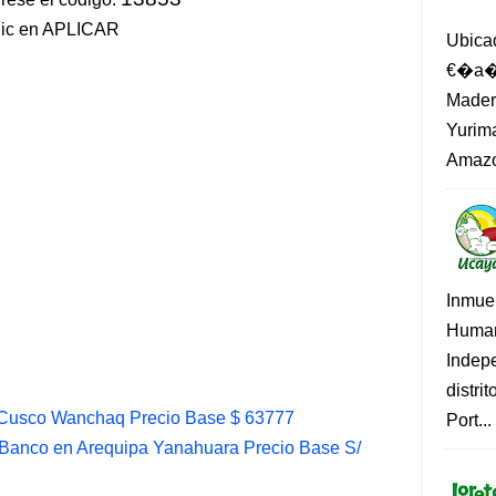
lic en APLICAR
Ubica
€�a�?
Madero
Yurima
Amazo
Inmue
Human
Indep
distri
Cusco Wanchaq Precio Base $ 63777
Port...
Banco en Arequipa Yanahuara Precio Base S/