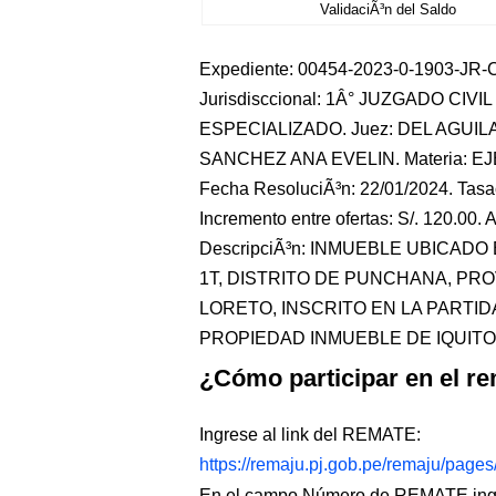
ValidaciÃ³n del Saldo
Expediente: 00454-2023-0-1903-JR-CI
Jurisdisccional: 1Â° JUZGADO CIVIL 
ESPECIALIZADO. Juez: DEL AGUILA
SANCHEZ ANA EVELIN. Materia: EJ
Fecha ResoluciÃ³n: 22/01/2024. Tasaci
Incremento entre ofertas: S/. 120.00. A
DescripciÃ³n: INMUEBLE UBICADO
1T, DISTRITO DE PUNCHANA, PR
LORETO, INSCRITO EN LA PARTID
PROPIEDAD INMUEBLE DE IQUITOS â
¿Cómo participar en el re
Ingrese al link del REMATE:
https://remaju.pj.gob.pe/remaju/page
En el campo Número de REMATE ingr