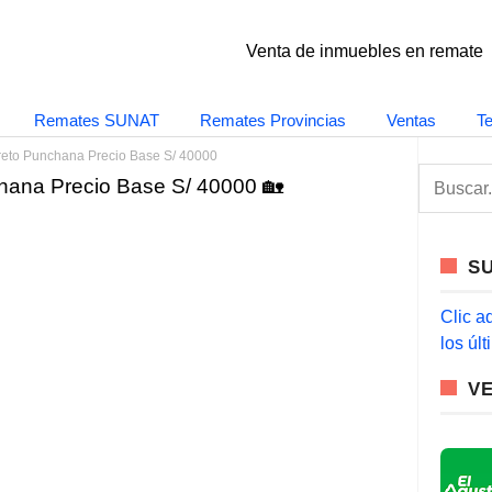
Venta de inmuebles en remate
Remates SUNAT
Remates Provincias
Ventas
T
reto Punchana Precio Base S/ 40000
S
hana Precio Base S/ 40000 🏡
e
a
r
c
S
h
f
o
Clic a
r
los úl
:
V