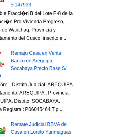
$ 147933
ble Fracci�n B del Lote P-8 de la
aci�n Pro Vivienda Progreso,
to de Wanchaq, Provincia y
amento del Cusco, inscrito e...
Remaju Casa en Venta
Banco en Arequipa
Socabaya Precio Base S/
9
ón: .. Distrito Judicial: AREQUIPA.
tamento: AREQUIPA . Provincia:
IPA. Distrito: SOCABAYA.
a Registral: P06045464 Tip...
Remate Judicial BBVA de
Casa en Loreto Yurimaguas