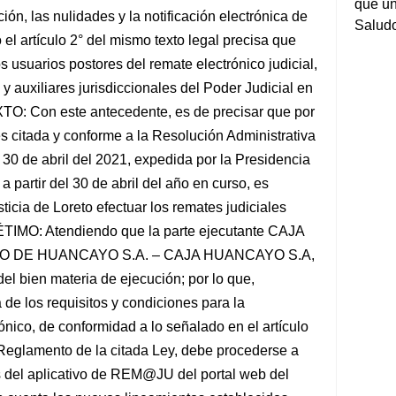
que un
ión, las nulidades y la notificación electrónica de
Salud
 el artículo 2° del mismo texto legal precisa que
s usuarios postores del remate electrónico judicial,
 y auxiliares jurisdiccionales del Poder Judicial en
SEXTO: Con este antecedente, es de precisar que por
es citada y conforme a la Resolución Administrativa
0 de abril del 2021, expedida por la Presidencia
 partir del 30 de abril del año en curso, es
sticia de Loreto efectuar los remates judiciales
IMO: Atendiendo que la parte ejecutante CAJA
O DE HUANCAYO S.A. – CAJA HUANCAYO S.A,
el bien materia de ejecución; por lo que,
 de los requisitos y condiciones para la
ónico, de conformidad a lo señalado en el artículo
l Reglamento de la citada Ley, debe procederse a
és del aplicativo de REM@JU del portal web del