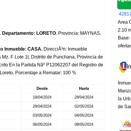
4281
Area O
2.10 m
.
Departamento: LORETO
. Provincia: MAYNAS.
Base: 
oferta
po Inmueble: CASA.
DirecciÃ³n: Inmueble
Mz. F Lote 1t, Distrito de Punchana, Provincia de
rito En la Partida Nâº P12062207 del Registro de
 Loreto. Porcentaje a Rematar: 100 %
Inmue
Desde
Hasta
Manza
19/04/2024
28/04/2024
la Urb
29/04/2024
02/05/2024
de San
03/05/2024
04/05/2024
06/05/2024
08/05/2024