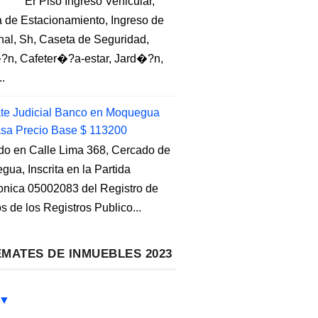
Er Piso Ingreso Vehicular,
 de Estacionamiento, Ingreso de
nal, Sh, Caseta de Seguridad,
?n, Cafeter�?a-estar, Jard�?n,
..
e Judicial Banco en Moquegua
sa Precio Base $ 113200
do en Calle Lima 368, Cercado de
ua, Inscrita en la Partida
ronica 05002083 del Registro de
s de los Registros Publico...
MATES DE INMUEBLES 2023