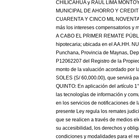
CHILICAHUA y RAUL LIMA MONTOYA c
MUNICIPAL DE AHORRO Y CREDITO 
CUARENTA Y CINCO MIL NOVENTA Y 
más los intereses compensatorios y m
A CABO EL PRIMER REMATE PÚBLICO 
hipotecaria; ubicada en el AA.HH. 
Punchana, Provincia de Maynas, Depar
P12062207 del Registro de la Propied
monto de la valuación acordado por 
SOLES (S/ 60,000.00), que servirá par
QUINTO: En aplicación del artículo 1
las tecnologías de información y comu
en los servicios de notificaciones de 
presente Ley regula los remates judic
que se realicen a través de medios el
su accesibilidad, los derechos y oblig
condiciones y modalidades para el rema