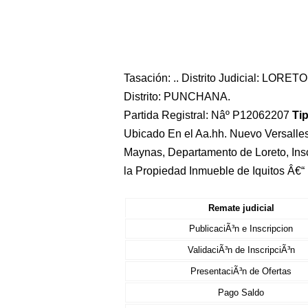
Tasación: .. Distrito Judicial: LORETO
Distrito: PUNCHANA.
Partida Registral: Nâº P12062207
Ti
Ubicado En el Aa.hh. Nuevo Versalles 
Maynas, Departamento de Loreto, Insc
la Propiedad Inmueble de Iquitos Â€“
Remate judicial
PublicaciÃ³n e Inscripcion
ValidaciÃ³n de InscripciÃ³n
PresentaciÃ³n de Ofertas
Pago Saldo