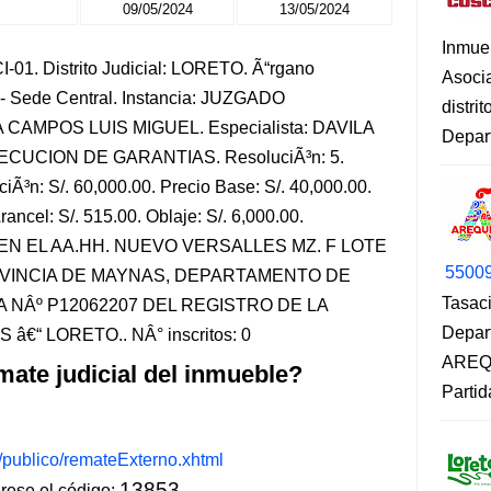
09/05/2024
13/05/2024
Inmue
-01. Distrito Judicial: LORETO. Ã“rgano
Asoci
- Sede Central. Instancia: JUZGADO
distri
 CAMPOS LUIS MIGUEL. Especialista: DAVILA
Depart
ECUCION DE GARANTIAS. ResoluciÃ³n: 5.
Ã³n: S/. 60,000.00. Precio Base: S/. 40,000.00.
rancel: S/. 515.00. Oblaje: S/. 6,000.00.
 EN EL AA.HH. NUEVO VERSALLES MZ. F LOTE
5500
OVINCIA DE MAYNAS, DEPARTAMENTO DE
Tasaci
A NÂº P12062207 DEL REGISTRO DE LA
Depar
€“ LORETO.. NÂ° inscritos: 0
AREQU
mate judicial del inmueble?
Partid
s/publico/remateExterno.xhtml
13853
ese el código: