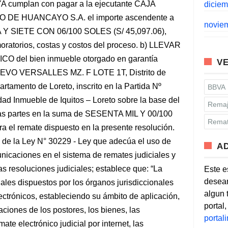
umplan con pagar a la ejecutante CAJA
dicie
DE HUANCAYO S.A. el importe ascendente a
novie
SIETE CON 06/100 SOLES (S/ 45,097.06),
oratorios, costas y costos del proceso. b) LLEVAR
del bien inmueble otorgado en garantía
VE
NUEVO VERSALLES MZ. F LOTE 1T, Distrito de
tamento de Loreto, inscrito en la Partida Nº
BBVA
ad Inmueble de Iquitos – Loreto sobre la base del
Remaj
las partes en la suma de SESENTA MIL Y 00/100
Remat
a el remate dispuesto en la presente resolución.
° de la Ley N° 30229 - Ley que adecúa el uso de
A
nicaciones en el sistema de remates judiciales y
las resoluciones judiciales; establece que: “La
Este e
desean
iales dispuestos por los órganos jurisdiccionales
algun 
ectrónicos, estableciendo su ámbito de aplicación,
portal
aciones de los postores, los bienes, las
porta
te electrónico judicial por internet, las