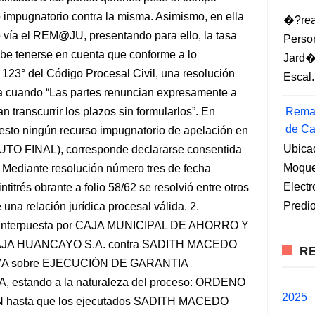
 impugnatorio contra la misma. Asimismo, en ella
�?rea
 vía el REM@JU, presentando para ello, la tasa
Perso
be tenerse en cuenta que conforme a lo
Jard�
lo 123° del Código Procesal Civil, una resolución
Escal.
da cuando “Las partes renuncian expresamente a
 transcurrir los plazos sin formularlos”. En
Remat
de Ca
esto ningún recurso impugnatorio de apelación en
Ubica
UTO FINAL), corresponde declararse consentida
Moqueg
 Mediante resolución número tres de fecha
Elect
titrés obrante a folio 58/62 se resolvió entre otros
Predio
na relación jurídica procesal válida. 2.
terpuesta por CAJA MUNICIPAL DE AHORRO Y
JA HUANCAYO S.A. contra SADITH MACEDO
RE
A sobre EJECUCIÓN DE GARANTIA
stando a la naturaleza del proceso: ORDENO
2025
asta que los ejecutados SADITH MACEDO