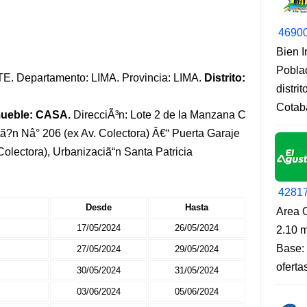
4690
Bien 
Pobla
ESTE. Departamento: LIMA. Provincia: LIMA.
Distrito:
distri
Cotab
mueble: CASA.
DirecciÃ³n: Lote 2 de la Manzana C
stã?n Nâ° 206 (ex Av. Colectora) Â€“ Puerta Garaje
Colectora), Urbanizaciã“n Santa Patricia
4281
Desde
Hasta
Area O
17/05/2024
26/05/2024
2.10 m
Base: 
27/05/2024
29/05/2024
oferta
30/05/2024
31/05/2024
03/06/2024
05/06/2024