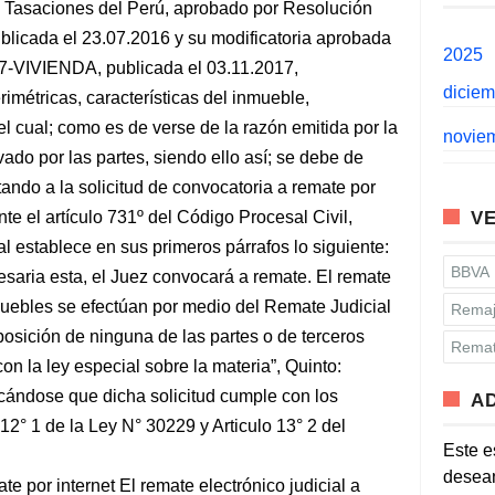
 Tasaciones del Perú, aprobado por Resolución
licada el 23.07.2016 y su modificatoria aprobada
2025
17-VIVIENDA, publicada el 03.11.2017,
dicie
imétricas, características del inmueble,
l cual; como es de verse de la razón emitida por la
novie
ado por las partes, siendo ello así; se debe de
ando a la solicitud de convocatoria a remate por
nte el artículo 731º del Código Procesal Civil,
VE
l establece en sus primeros párrafos lo siguiente:
BBVA
saria esta, el Juez convocará a remate. El remate
uebles se efectúan por medio del Remate Judicial
Remaj
oposición de ninguna de las partes o de terceros
Remat
on la ley especial sobre la materia”, Quinto:
icándose que dicha solicitud cumple con los
A
 12° 1 de la Ley N° 30229 y Articulo 13° 2 del
Este e
desean
te por internet El remate electrónico judicial a