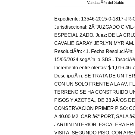
ValidaciÃ³n del Saldo
Expediente: 13546-2015-0-1817-JR-CO-
Jurisdisccional: 2Â°JUZGADO CIVI
ESPECIALIZADO. Juez: DE LA CRUZ
CAVALIE GARAY JERLYN MYRIAM. 
ResoluciÃ³n: 41. Fecha ResoluciÃ³n: 
15/05/2024 segÃºn la SBS.. TasaciÃ³n
Incremento entre ofertas: $ 1,016.46. 
DescripciÃ³n: SE TRATA DE UN 
CON UN SOLO FRENTE A LA AV. FL
TERRENO SE HA CONSTRUIDO UN
PISOS Y AZOTEA., DE 33 AÃ‘OS 
CONSERVACION PRIMER PISO: CO
A 40.00 M2, CAR â€“ PORT, SALA
JARDIN INTERIOR, ESCALERA PR
VISITA. SEGUNDO PISO: CON AREA