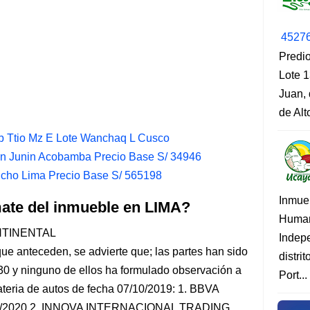
4527
Predio
Lote 1
Juan, 
de Al
rb Ttio Mz E Lote Wanchaq L Cusco
en Junin Acobamba Precio Base S/ 34946
cho Lima Precio Base S/ 565198
Inmue
mate del inmueble en LIMA?
Human
NTINENTAL
Indep
e anteceden, se advierte que; las partes han sido
distri
 30 y ninguno de ellos ha formulado observación a
Port...
ateria de autos de fecha 07/10/2019: 1. BBVA
1/2020 2. INNOVA INTERNACIONAL TRADING