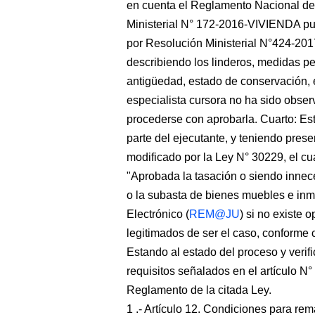
en cuenta el Reglamento Nacional de
Ministerial N° 172-2016-VIVIENDA pub
por Resolución Ministerial N°424-20
describiendo los linderos, medidas per
antigüedad, estado de conservación, e
especialista cursora no ha sido observ
procederse con aprobarla. Cuarto: Est
parte del ejecutante, y teniendo prese
modificado por la Ley N° 30229, el cua
"Aprobada la tasación o siendo innece
o la subasta de bienes muebles e inm
Electrónico (
REM@JU
) si no existe 
legitimados de ser el caso, conforme c
Estando al estado del proceso y verif
requisitos señalados en el artículo N°
Reglamento de la citada Ley.
1 .- Artículo 12. Condiciones para rema