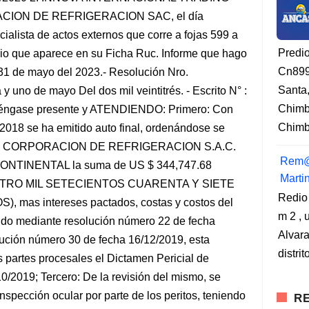
ORACION DE REFRIGERACION SAC, el día
cialista de actos externos que corre a fojas 599 a
Predi
ilio que aparece en su Ficha Ruc. Informe que hago
Cn899
, 31 de mayo del 2023.- Resolución Nro.
Santa
uno de mayo Del dos mil veintitrés. - Escrito N° :
Chimb
í: Téngase presente y ATENDIENDO: Primero: Con
Chimbo
2018 se ha emitido auto final, ordenándose se
a que; CORPORACION DE REFRIGERACION S.A.C.
Rem@
ONTINENTAL la suma de US $ 344,747.68
Marti
TRO MIL SETECIENTOS CUARENTA Y SIETE
Redio
as intereses pactados, costas y costos del
m 2 , 
ido mediante resolución número 22 de fecha
Alvara
ución número 30 de fecha 16/12/2019, esta
distri
 partes procesales el Dictamen Pericial de
0/2019; Tercero: De la revisión del mismo, se
inspección ocular por parte de los peritos, teniendo
RE