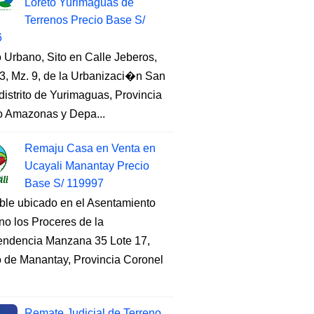
Loreto Yurimaguas de
Terrenos Precio Base S/
6
 Urbano, Sito en Calle Jeberos,
3, Mz. 9, de la Urbanizaci�n San
distrito de Yurimaguas, Provincia
to Amazonas y Depa...
Remaju Casa en Venta en
Ucayali Manantay Precio
Base S/ 119997
ble ubicado en el Asentamiento
o los Proceres de la
endencia Manzana 35 Lote 17,
to de Manantay, Provincia Coronel
Remate Judicial de Terreno