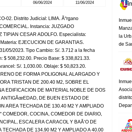
06/06/2024
11/06/2024
02. Distrito Judicial: LIMA. Ã“rgano
Inmue
L-COMERCIAL. Instancia: JUZGADO
Manza
 TIPIAN CESAR ADOLFO. Especialista:
la Urb
Materia: EJECUCION DE GARANTIAS.
de San
31/05/2023. Tipo Cambio: S/. 3.712 a la fecha
: $ 508,232.00. Precio Base: $ 338,821.33.
Arancel: S/. 1,030.00. Oblaje: $ 50,823.20.
TERRENO DE FORMA POLIGONAL ALARGADO Y
Inmue
ORA TRISTAN DE 200.40 M2, SOBRE EL
Asoci
A EDIFICACION DE MATERIAL NOBLE DE DOS
distri
DE ANTIGÃœEDAD, DE BUEN ESTADO DE
Depart
N AREA TECHADA DE 130.40 M2 Y AMPLIADO
 â€“ COMEDOR, COCINA, COMEDOR DE DIARIO,
INCIPAL, ESCALERA CARACOL Y BAÃ‘O DE
 TECHADA DE 134.90 M2 Y AMPLIADO A 40.00