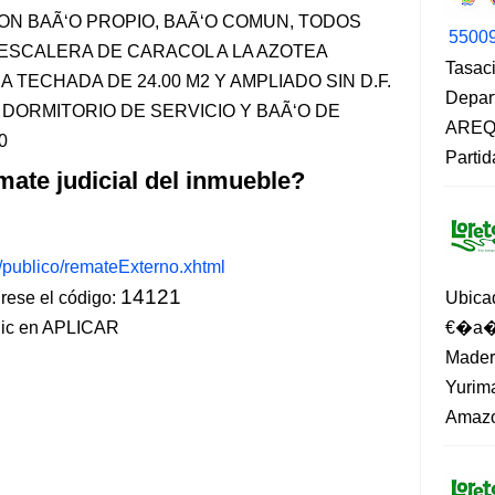
CON BAÃ‘O PROPIO, BAÃ‘O COMUN, TODOS
5500
ESCALERA DE CARACOL A LA AZOTEA
Tasaci
 TECHADA DE 24.00 M2 Y AMPLIADO SIN D.F.
Depar
, DORMITORIO DE SERVICIO Y BAÃ‘O DE
AREQU
0
Partid
mate judicial del inmueble?
s/publico/remateExterno.xhtml
14121
ese el código:
Ubica
lic en APLICAR
€�a�?
Madero
Yurima
Amazo