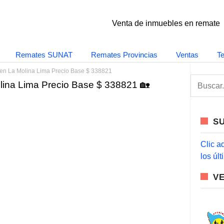
Venta de inmuebles en remate
Remates SUNAT
Remates Provincias
Ventas
T
en La Molina Lima Precio Base $ 338821
S
ina Lima Precio Base $ 338821 🏡
e
a
r
c
S
h
f
o
Clic a
r
los úl
:
V