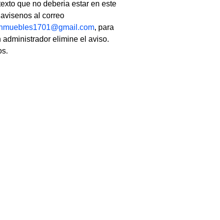
texto que no deberia estar en este
, avisenos al correo
linmuebles1701@gmail.com
, para
 administrador elimine el aviso.
os.