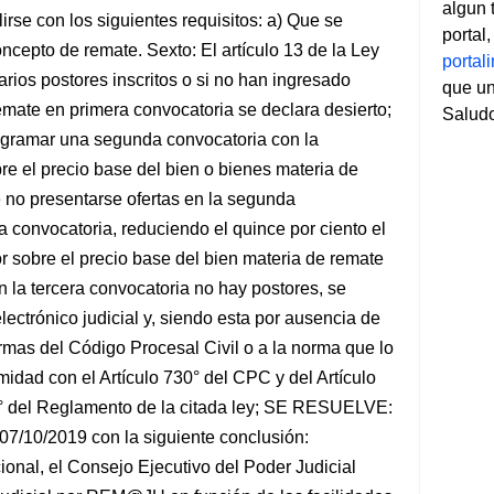
algun 
se con los siguientes requisitos: a) Que se
portal
ncepto de remate. Sexto: El artículo 13 de la Ley
porta
rios postores inscritos o si no han ingresado
que un
remate en primera convocatoria se declara desierto;
Salud
gramar una segunda convocatoria con la
re el precio base del bien o bienes materia de
e no presentarse ofertas en la segunda
a convocatoria, reduciendo el quince por ciento el
or sobre el precio base del bien materia de remate
n la tercera convocatoria no hay postores, se
ectrónico judicial y, siendo esta por ausencia de
rmas del Código Procesal Civil o a la norma que lo
midad con el Artículo 730° del CPC y del Artículo
13° del Reglamento de la citada ley; SE RESUELVE:
7/10/2019 con la siguiente conclusión:
cional, el Consejo Ejecutivo del Poder Judicial