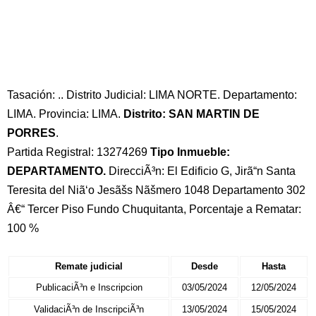
Tasación: .. Distrito Judicial: LIMA NORTE. Departamento:
LIMA. Provincia: LIMA.
Distrito: SAN MARTIN DE
PORRES
.
Partida Registral: 13274269
Tipo Inmueble:
DEPARTAMENTO.
DirecciÃ³n: El Edificio G, Jirã“n Santa
Teresita del Niã‘o Jesãšs Nãšmero 1048 Departamento 302
Â€“ Tercer Piso Fundo Chuquitanta, Porcentaje a Rematar:
100 %
Remate judicial
Desde
Hasta
PublicaciÃ³n e Inscripcion
03/05/2024
12/05/2024
ValidaciÃ³n de InscripciÃ³n
13/05/2024
15/05/2024