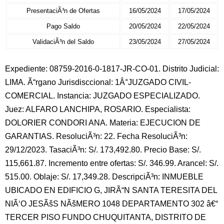
PresentaciÃ³n de Ofertas
16/05/2024
17/05/2024
Pago Saldo
20/05/2024
22/05/2024
ValidaciÃ³n del Saldo
23/05/2024
27/05/2024
Expediente: 08759-2016-0-1817-JR-CO-01. Distrito Judicial:
LIMA. Ã“rgano Jurisdisccional: 1Â°JUZGADO CIVIL-
COMERCIAL. Instancia: JUZGADO ESPECIALIZADO.
Juez: ALFARO LANCHIPA, ROSARIO. Especialista:
DOLORIER CONDORI ANA. Materia: EJECUCION DE
GARANTIAS. ResoluciÃ³n: 22. Fecha ResoluciÃ³n:
29/12/2023. TasaciÃ³n: S/. 173,492.80. Precio Base: S/.
115,661.87. Incremento entre ofertas: S/. 346.99. Arancel: S/.
515.00. Oblaje: S/. 17,349.28. DescripciÃ³n: INMUEBLE
UBICADO EN EDIFICIO G, JIRÃ“N SANTA TERESITA DEL
NIÃ‘O JESÃšS NÃšMERO 1048 DEPARTAMENTO 302 â€“
TERCER PISO FUNDO CHUQUITANTA, DISTRITO DE