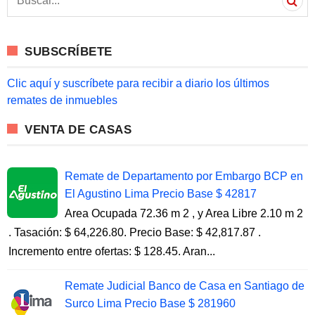
e
a
r
c
SUBSCRÍBETE
h
f
o
Clic aquí y suscríbete para recibir a diario los últimos
r
remates de inmuebles
:
VENTA DE CASAS
Remate de Departamento por Embargo BCP en
El Agustino Lima Precio Base $ 42817
Area Ocupada 72.36 m 2 , y Area Libre 2.10 m 2
. Tasación: $ 64,226.80. Precio Base: $ 42,817.87 .
Incremento entre ofertas: $ 128.45. Aran...
Remate Judicial Banco de Casa en Santiago de
Surco Lima Precio Base $ 281960