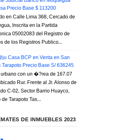
e Judicial Banco en Moquegua
sa Precio Base $ 113200
do en Calle Lima 368, Cercado de
ua, Inscrita en la Partida
ronica 05002083 del Registro de
s de los Registros Publico...
ju Casa BCP en Venta en San
n Tarapoto Precio Base S/ 636245
 urbano con un �?rea de 167.07
ubicado Rur. Frente al Jr. Alonso de
do C-02, Sector Barrio Huayco,
to de Tarapoto Tas...
MATES DE INMUEBLES 2023