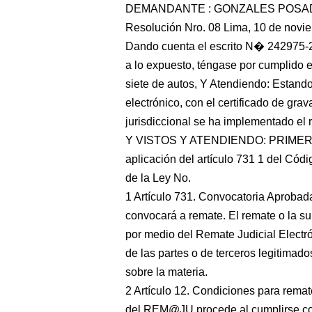
DEMANDANTE : GONZALES POSAD
Resolución Nro. 08 Lima, 10 de novi
Dando cuenta el escrito N� 242975-2
a lo expuesto, téngase por cumplido 
siete de autos, Y Atendiendo: Estando
electrónico, con el certificado de gr
jurisdiccional se ha implementado el 
Y VISTOS Y ATENDIENDO: PRIMERO: A 
aplicación del artículo 731 1 del Códi
de la Ley No.
1 Artículo 731. Convocatoria Aprobada
convocará a remate. El remate o la s
por medio del Remate Judicial Elect
de las partes o de terceros legitimado
sobre la materia.
2 Artículo 12. Condiciones para remate
del REM@JU procede al cumplirse con