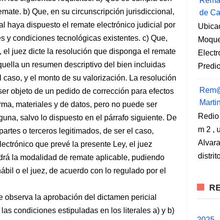
Remat
mate. b) Que, en su circunscripción jurisdiccional,
de Ca
l haya dispuesto el remate electrónico judicial por
Ubica
 y condiciones tecnológicas existentes. c) Que,
Moqueg
, el juez dicte la resolución que disponga el remate
Elect
aquella un resumen descriptivo del bien incluidas
Predio
 caso, y el monto de su valorización. La resolución
Rem@
e ser objeto de un pedido de corrección para efectos
Marti
ma, materiales y de datos, pero no puede ser
Redio
una, salvo lo dispuesto en el párrafo siguiente. De
m 2 , 
artes o terceros legitimados, de ser el caso,
Alvara
ectrónico que prevé la presente Ley, el juez
distri
rá la modalidad de remate aplicable, pudiendo
hábil o el juez, de acuerdo con lo regulado por el
RE
e observa la aprobación del dictamen pericial
as condiciones estipuladas en los literales a) y b)
2025