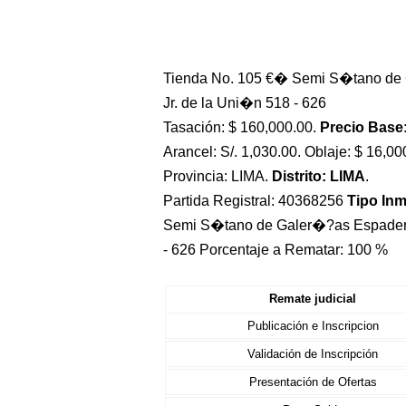
Tienda No. 105 €� Semi S�tano de 
Jr. de la Uni�n 518 - 626
Tasación: $ 160,000.00.
Precio Base:
Arancel: S/. 1,030.00. Oblaje: $ 16,00
Provincia: LIMA.
Distrito: LIMA
.
Partida Registral: 40368256
Tipo In
Semi S�tano de Galer�?as Espadero
- 626 Porcentaje a Rematar: 100 %
Remate judicial
Publicación e Inscripcion
Validación de Inscripción
Presentación de Ofertas