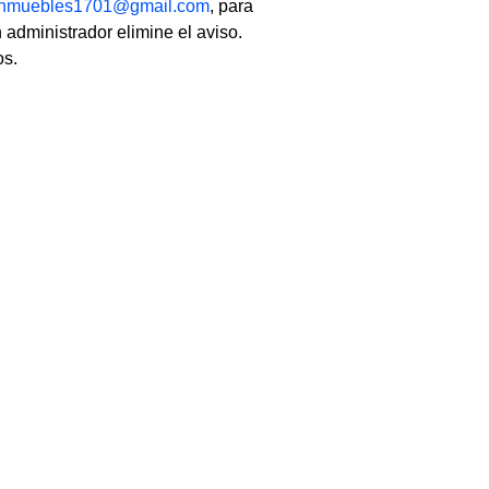
linmuebles1701@gmail.com
, para
 administrador elimine el aviso.
os.