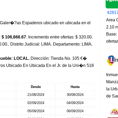
4281
Area O
Galer�?as Espaderos ubicado en ubicada en el
2.10 m
Base: 
 $ 106,666.67
. Incremento entre ofertas: $ 320.00.
oferta
0.00.. Distrito Judicial: LIMA. Departamento: LIMA.
mueble: LOCAL.
Dirección: Tienda No. 105 €�
s Ubicado En Ubicada En el Jr. de la Uni�n 518
Inmue
Manza
Desde
Hasta
la Urb
21/08/2024
30/08/2024
de San
02/09/2024
04/09/2024
05/09/2024
06/09/2024