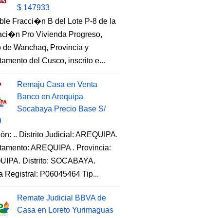
$ 147933
ble Fracci�n B del Lote P-8 de la
aci�n Pro Vivienda Progreso,
to de Wanchaq, Provincia y
amento del Cusco, inscrito e...
Remaju Casa en Venta
Banco en Arequipa
Socabaya Precio Base S/
9
ón: .. Distrito Judicial: AREQUIPA.
tamento: AREQUIPA . Provincia:
IPA. Distrito: SOCABAYA.
a Registral: P06045464 Tip...
Remate Judicial BBVA de
Casa en Loreto Yurimaguas