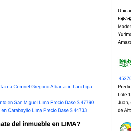
Ubica
€�a�?
Madero
Yurima
Amazo
4527
Tacna Coronel Gregorio Albarracin Lanchipa
Predio
Lote 1
to en San Miguel Lima Precio Base $ 47790
Juan, 
 en Carabayllo Lima Precio Base $ 44733
de Al
mate del inmueble en LIMA?