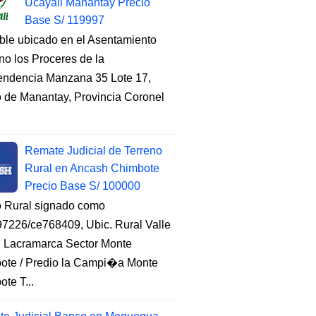
Ucayali Manantay Precio
Base S/ 119997
ble ubicado en el Asentamiento
o los Proceres de la
endencia Manzana 35 Lote 17,
to de Manantay, Provincia Coronel
Remate Judicial de Terreno
Rural en Ancash Chimbote
Precio Base S/ 100000
o Rural signado como
7226/ce768409, Ubic. Rural Valle
, Lacramarca Sector Monte
ote / Predio la Campi�a Monte
te T...