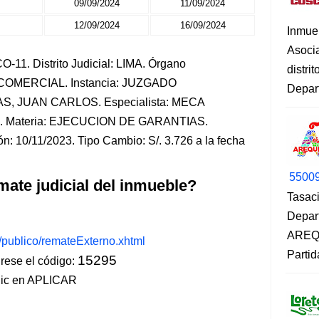
09/09/2024
11/09/2024
12/09/2024
16/09/2024
Inmue
Asoci
-11. Distrito Judicial: LIMA. Órgano
distri
L-COMERCIAL. Instancia: JUZGADO
Depart
S, JUAN CARLOS. Especialista: MECA
Materia: EJECUCION DE GARANTIAS.
n: 10/11/2023. Tipo Cambio: S/. 3.726 a la fecha
5500
mate judicial del inmueble?
Tasaci
Depar
AREQU
s/publico/remateExterno.xhtml
Partid
15295
ese el código:
lic en APLICAR