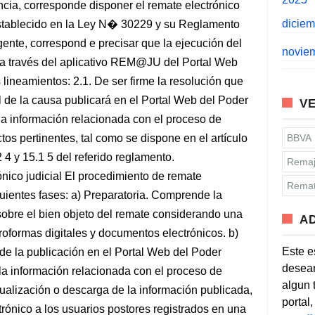
ncia, corresponde disponer el remate electrónico
dicie
stablecido en la Ley N� 30229 y su Reglamento
ente, correspond e precisar que la ejecución del
novie
a a través del aplicativo REM@JU del Portal Web
s lineamientos: 2.1. De ser firme la resolución que
al de la causa publicará en el Portal Web del Poder
VE
 la información relacionada con el proceso de
tos pertinentes, tal como se dispone en el artículo
BBVA
2 4 y 15.1 5 del referido reglamento.
Remaj
ónico judicial El procedimiento de remate
Remat
guientes fases: a) Preparatoria. Comprende la
 sobre el bien objeto del remate considerando una
A
oformas digitales y documentos electrónicos. b)
Este e
e la publicación en el Portal Web del Poder
desean
 la información relacionada con el proceso de
algun 
sualización o descarga de la información publicada,
portal
trónico a los usuarios postores registrados en una