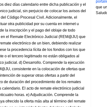
porta
 diez días calendario entre dicha publicación y el
que un
nico judicial, sin perjuicio de colocar los avisos del
Salud
3 del Código Procesal Civil. Adicionalmente, el
uar otra publicidad por su cuenta en internet u
e la inscripción y el pago del oblaje de todo
do en el Remate Electrónico Judicial (REM@JU) que
 remate electrónico de un bien, debiendo realizar
ese la procedencia lícita de los fondos con los que
nte o el tercero legitimado no están obligados al
ico judicial. d) Desarrollo. Comprende la ejecución
EM@JU, consistente en la colocación de ofertas que
ntención de superar otras ofertas a partir del
azo de duración del procedimiento de los remates
s calendario. El acto de remate electrónico judicial
inticuatro horas. e) Adjudicación. Comprende la
ya ofrecido la oferta más alta al término del remate