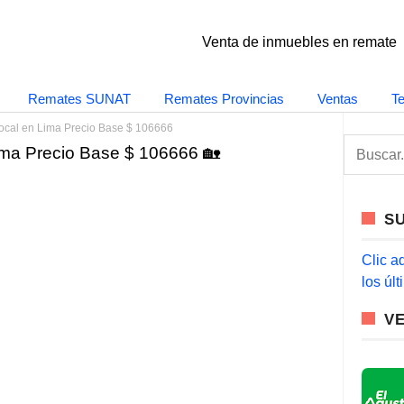
Venta de inmuebles en remate
Remates SUNAT
Remates Provincias
Ventas
T
ocal en Lima Precio Base $ 106666
S
ima Precio Base $ 106666 🏡
e
a
r
c
S
h
f
o
Clic a
r
los úl
:
V