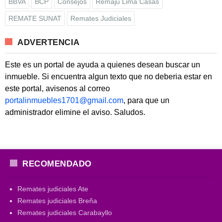
BBVA
BCP
Consejos
Remaju Lima Casas
REMATE SUNAT
Remates Judiciales
ADVERTENCIA
Este es un portal de ayuda a quienes desean buscar un
inmueble. Si encuentra algun texto que no deberia estar en
este portal, avisenos al correo
portalinmuebles1701@gmail.com
, para que un
administrador elimine el aviso. Saludos.
RECOMENDADO
Remates judiciales Ate
Remates judiciales Breña
Remates judiciales Carabayllo