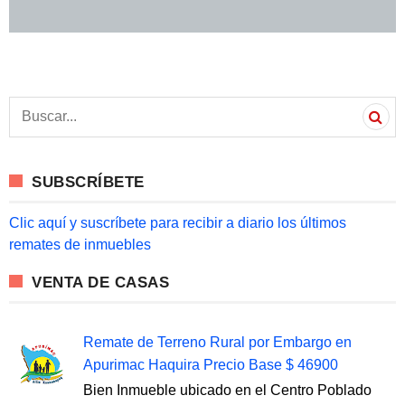
S
e
a
r
c
SUBSCRÍBETE
h
f
o
Clic aquí y suscríbete para recibir a diario los últimos
r
remates de inmuebles
:
VENTA DE CASAS
Remate de Terreno Rural por Embargo en
Apurimac Haquira Precio Base $ 46900
Bien Inmueble ubicado en el Centro Poblado