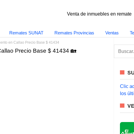
Venta de inmuebles en remate
Remates SUNAT
Remates Provincias
Ventas
T
ento en Callao Precio Base $ 41434
S
allao Precio Base $ 41434 🏡
e
a
r
c
S
h
f
o
Clic a
r
los úl
:
V