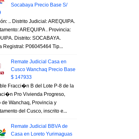
Socabaya Precio Base S/
9
ón: .. Distrito Judicial: AREQUIPA.
tamento: AREQUIPA . Provincia:
IPA. Distrito: SOCABAYA.
a Registral: P06045464 Tip...
Remate Judicial Casa en
Cusco Wanchaq Precio Base
$ 147933
ble Fracci�n B del Lote P-8 de la
aci�n Pro Vivienda Progreso,
to de Wanchaq, Provincia y
amento del Cusco, inscrito e...
Remate Judicial BBVA de
Casa en Loreto Yurimaguas