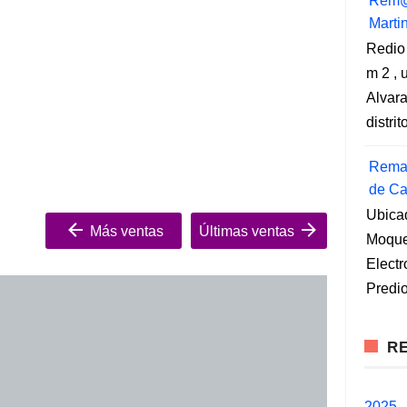
Rem@
Marti
Redio
m 2 , 
Alvara
distri
Remat
de Ca
Ubica
Más ventas
Últimas ventas
Moqueg
Elect
Predio
RE
2025