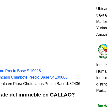
Ubica
€�a�?
Madero
Yurima
Amazo
Inmue
ro Precio Base $ 19028
Human
ncash Chimbote Precio Base S/ 100000
Indep
nta en Piura Chulucanas Precio Base $ 82436
distri
Port...
emate del inmueble en CALLAO?