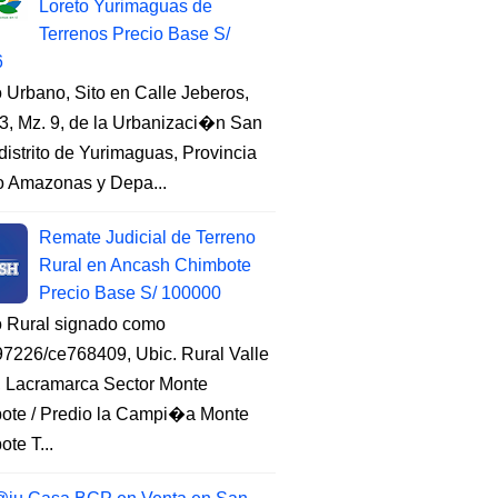
Loreto Yurimaguas de
Terrenos Precio Base S/
6
 Urbano, Sito en Calle Jeberos,
3, Mz. 9, de la Urbanizaci�n San
distrito de Yurimaguas, Provincia
to Amazonas y Depa...
Remate Judicial de Terreno
Rural en Ancash Chimbote
Precio Base S/ 100000
o Rural signado como
7226/ce768409, Ubic. Rural Valle
, Lacramarca Sector Monte
ote / Predio la Campi�a Monte
te T...