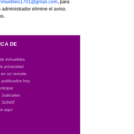
linmuebles1701@gmail.com
, para
 administrador elimine el aviso.
os.
CA DE
de inmuebles
de privacidad
a en un remate
 publicados hoy
ticipar
Judiciales
s SUNAT
te aquí