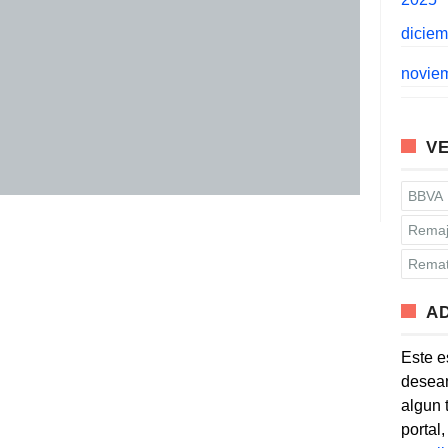
dicie
novie
VE
BBVA
Remaj
Remat
A
Este e
desean
algun 
portal