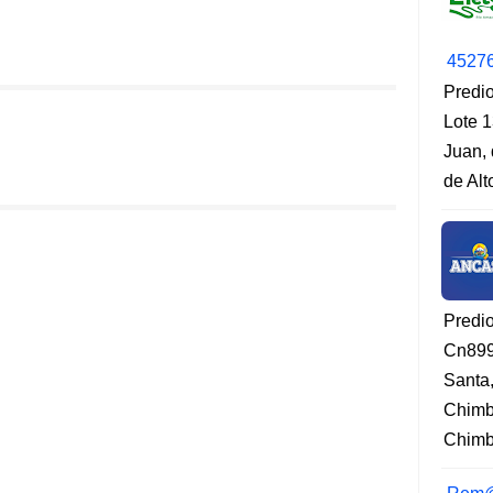
4527
Predio
Lote 1
Juan, 
de Al
Predi
Cn899
Santa
Chimb
Chimbo