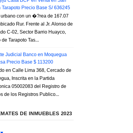
ju Casa BCP en Venta en San
n Tarapoto Precio Base S/ 636245
 urbano con un �?rea de 167.07
ubicado Rur. Frente al Jr. Alonso de
do C-02, Sector Barrio Huayco,
to de Tarapoto Tas...
e Judicial Banco en Moquegua
sa Precio Base $ 113200
do en Calle Lima 368, Cercado de
ua, Inscrita en la Partida
ronica 05002083 del Registro de
s de los Registros Publico...
MATES DE INMUEBLES 2023