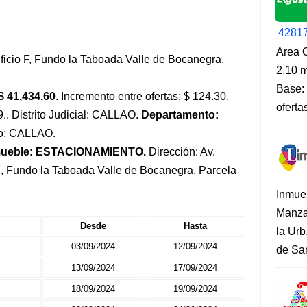
4281
Area O
icio F, Fundo la Taboada Valle de Bocanegra,
2.10 m
Base: 
$ 41,434.60
. Incremento entre ofertas: $ 124.30.
oferta
9.. Distrito Judicial: CALLAO.
Departamento:
to: CALLAO.
mueble: ESTACIONAMIENTO.
Dirección: Av.
 Fundo la Taboada Valle de Bocanegra, Parcela
Inmue
Manza
Desde
Hasta
la Urb
03/09/2024
12/09/2024
de San
13/09/2024
17/09/2024
18/09/2024
19/09/2024