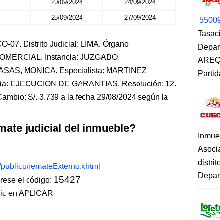
20/09/2024
24/09/2024
25/09/2024
27/09/2024
5500
Tasaci
-07. Distrito Judicial: LIMA. Órgano
Depar
-COMERCIAL. Instancia: JUZGADO
AREQU
SAS, MONICA. Especialista: MARTINEZ
Partid
: EJECUCION DE GARANTIAS. Resolución: 12.
ambio: S/. 3.739 a la fecha 29/08/2024 según la
mate judicial del inmueble?
Inmue
Asoci
distri
s/publico/remateExterno.xhtml
Depart
15427
ese el código:
lic en APLICAR