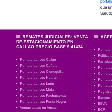
porta
que un
Salud
REMATES JUDICIALES: VENTA
ACER
DE ESTACIONAMIENTO EN
CALLAO PRECIO BASE $ 41434
Remate 
Política 
Remate bancos Callao
Particip
Remate bancos Cañete
Remates
Remate bancos Cieneguilla
Como par
Remate bancos Huaral
Remates 
Remate bancos Lurin
Remate
Remate bancos Mala
Regístra
Remate bancos Pachacamac
Bancos
Remate bancos Punta Negra
BBVA
Ventas casas en Ancash
BCP