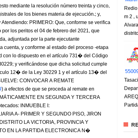
sto mediante la resolución número treinta y cinco,
Redio
istrales de los bienes materia de ejecución.; y,
m 2 , 
: y Atendiendo: PRIMERO: Que, conforme se verifica
Alvara
por los peritos el 04 de febrero del 2021, que
distri
ada, adjuntada por la parte ejecutante
a cuenta, y conforme al estado del proceso -etapa
d con lo dispuesto en el artículo 731� del Código
 30229; y verificándose que dicha solicitud cumple
5500
tículo 12� de la Ley 30229 1 y el artículo 13� del
Tasaci
 RESUELVE: CONVOCAR A REMATE
Depar
U
) a efectos de que se proceda al remate en
AREQU
OMÁTICAMENTE EN SEGUNDA Y TERCERA
Partid
otecados: INMUEBLE I:
IARIA A- PRIMER Y SEGUNDO PISO, JIRON
ISTRITO LA VICTORIA, PROVINCIA Y
RE
TO EN LA PARTIDA ELECTRONICA N�