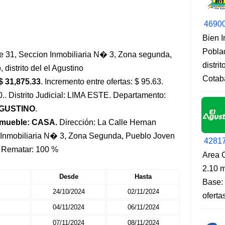
4690
Bien 
Pobla
e 31, Seccion Inmobiliaria N� 3, Zona segunda,
distri
distrito del el Agustino
Cotab
$ 31,875.33
. Incremento entre ofertas: $ 95.63.
0.. Distrito Judicial: LIMA ESTE. Departamento:
 AGUSTINO
.
nmueble: CASA.
Dirección: La Calle Hernan
 Inmobiliaria N� 3, Zona Segunda, Pueblo Joven
4281
a Rematar: 100 %
Area O
2.10 m
Desde
Hasta
Base: 
24/10/2024
02/11/2024
oferta
04/11/2024
06/11/2024
07/11/2024
08/11/2024