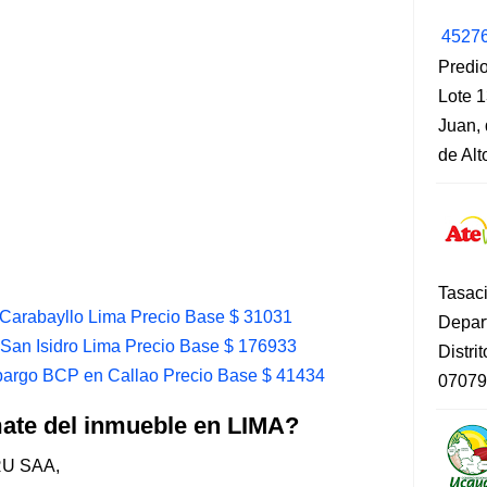
4527
Predio
Lote 1
Juan, 
de Al
Tasaci
Carabayllo Lima Precio Base $ 31031
Depar
San Isidro Lima Precio Base $ 176933
Distri
argo BCP en Callao Precio Base $ 41434
07079
mate del inmueble en LIMA?
U SAA,