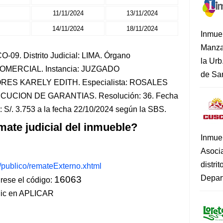
11/11/2024
13/11/2024
14/11/2024
18/11/2024
Inmue
Manza
-09. Distrito Judicial: LIMA. Órgano
la Urb
-COMERCIAL. Instancia: JUZGADO
de San
RES KARELY EDITH. Especialista: ROSALES
ECUCION DE GARANTIAS. Resolución: 36. Fecha
 S/. 3.753 a la fecha 22/10/2024 según la SBS.
mate judicial del inmueble?
Inmue
Asoci
distri
s/publico/remateExterno.xhtml
Depart
16063
ese el código:
lic en APLICAR