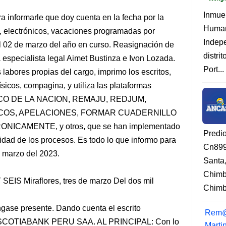
Inmue
 informarle que doy cuenta en la fecha por la
Human
s, electrónicos, vacaciones programadas por
Indep
 al 02 de marzo del año en curso. Reasignación de
distri
especialista legal Aimet Bustinza e Ivon Lozada.
Port...
 labores propias del cargo, imprimo los escritos,
ísicos, compagina, y utiliza las plataformas
BANCO DE LA NACION, REMAJU, REDJUM,
OS, APELACIONES, FORMAR CUADERNILLO
NICAMENTE, y otros, que se han implementado
Predi
ridad de los procesos. Es todo lo que informo para
Cn899
de marzo del 2023.
Santa
Chimb
 Miraflores, tres de marzo Del dos mil
Chimbo
gase presente. Dando cuenta el escrito
Rem@
te SCOTIABANK PERU SAA. AL PRINCIPAL: Con lo
Marti