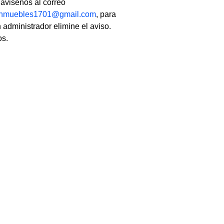
, avisenos al correo
linmuebles1701@gmail.com
, para
 administrador elimine el aviso.
os.