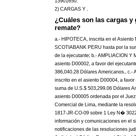
13901650.
2) CARGAS Y .
¿Cuáles son las cargas y
remate?
a.- HIPOTECA, inscrita en el Asiento
SCOTIABANK PERU hasta por la suma
de la ejecutante; b.- AMPLIACION Y
asiento D00002, a favor del ejecut
386,040.28 Dólares Americanos., 
inscrito en el asiento D00004, a fa
suma de U.S.$ 503,299.06 Dólares
asiento D00005 ordenada por el Juez
Comercial de Lima, mediante la res
1817-JR-CO-09 sobre 1 Ley N� 30229
información y comunicaciones en el si
notificaciones de las resoluciones ju