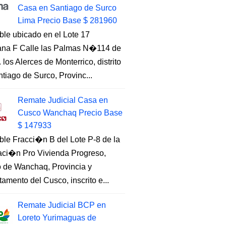
Casa en Santiago de Surco
Lima Precio Base $ 281960
ble ubicado en el Lote 17
na F Calle las Palmas N�114 de
. los Alerces de Monterrico, distrito
tiago de Surco, Provinc...
Remate Judicial Casa en
Cusco Wanchaq Precio Base
$ 147933
ble Fracci�n B del Lote P-8 de la
aci�n Pro Vivienda Progreso,
to de Wanchaq, Provincia y
amento del Cusco, inscrito e...
Remate Judicial BCP en
Loreto Yurimaguas de