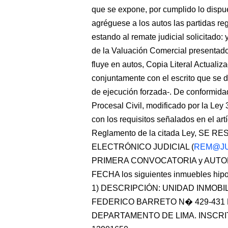
que se expone, por cumplido lo dispue
agréguese a los autos las partidas reg
estando al remate judicial solicitado
de la Valuación Comercial presentado 
fluye en autos, Copia Literal Actualiz
conjuntamente con el escrito que se d
de ejecución forzada-. De conformida
Procesal Civil, modificado por la Ley
con los requisitos señalados en el ar
Reglamento de la citada Ley, SE
ELECTRÓNICO JUDICIAL (
REM@J
PRIMERA CONVOCATORIA y AUT
FECHA los siguientes inmuebles hip
1) DESCRIPCIÓN: UNIDAD INMOBIL
FEDERICO BARRETO N� 429-431 D
DEPARTAMENTO DE LIMA. INSCRI