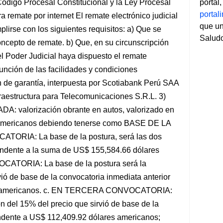
 Código Procesal Constitucional y la Ley Procesal
portal
porta
 remate por internet El remate electrónico judicial
que un
irse con los siguientes requisitos: a) Que se
Salud
ncepto de remate. b) Que, en su circunscripción
el Poder Judicial haya dispuesto el remate
unción de las facilidades y condiciones
 de garantía, interpuesta por Scotiabank Perú SAA
raestructura para Telecomunicaciones S.R.L. 3)
valorización obrante en autos, valorizado en
 americanos debiendo tenerse como BASE DE LA
RIA: La base de la postura, será las dos
scendente a la suma de US$ 155,584.66 dólares
ATORIA: La base de la postura será la
ió de base de la convocatoria inmediata anterior
es americanos. c. EN TERCERA CONVOCATORIA:
ón del 15% del precio que sirvió de base de la
endente a US$ 112,409.92 dólares americanos;