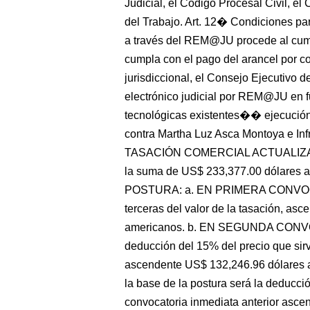
Judicial, el Código Procesal Civil, el
del Trabajo. Art. 12� Condiciones para
a través del REM@JU procede al cumpl
cumpla con el pago del arancel por co
jurisdiccional, el Consejo Ejecutivo d
electrónico judicial por REM@JU en f
tecnológicas existentes�� ejecución
contra Martha Luz Asca Montoya e Inf
TASACIÓN COMERCIAL ACTUALIZADA: 
la suma de US$ 233,377.00 dólares
POSTURA: a. EN PRIMERA CONVOCATO
terceras del valor de la tasación, a
americanos. b. EN SEGUNDA CONVOC
deducción del 15% del precio que sirv
ascendente US$ 132,246.96 dólar
la base de la postura será la deducci
convocatoria inmediata anterior asc