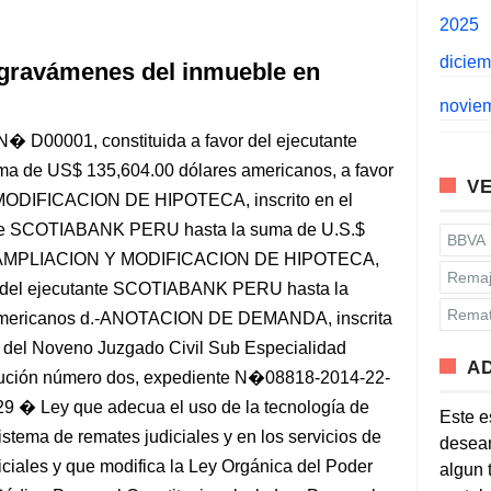
2025
dicie
 gravámenes del inmueble en
novie
 N� D00001, constituida a favor del ejecutante
 de US$ 135,604.00 dólares americanos, a favor
VE
 MODIFICACION DE HIPOTECA, inscrito en el
ante SCOTIABANK PERU hasta la suma de U.S.$
BBVA
c.- AMPLIACION Y MODIFICACION DE HIPOTECA,
Remaj
vor del ejecutante SCOTIABANK PERU hasta la
Remat
 Americanos d.-ANOTACION DE DEMANDA, inscrita
 del Noveno Juzgado Civil Sub Especialidad
A
olución número dos, expediente N�08818-2014-22-
 � Ley que adecua el uso de la tecnología de
Este e
stema de remates judiciales y en los servicios de
desean
diciales y que modifica la Ley Orgánica del Poder
algun 