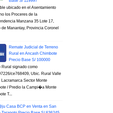
Base S/ 119997
ble ubicado en el Asentamiento
o los Proceres de la
endencia Manzana 35 Lote 17,
to de Manantay, Provincia Coronel
Remate Judicial de Terreno
Rural en Ancash Chimbote
Precio Base S/ 100000
o Rural signado como
7226/ce768409, Ubic. Rural Valle
, Lacramarca Sector Monte
ote / Predio la Campi�a Monte
te T...
ju Casa BCP en Venta en San
n Tarapoto Precio Base S/ 636245