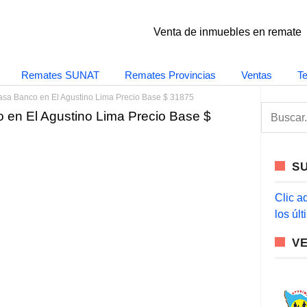
Venta de inmuebles en remate
Remates SUNAT
Remates Provincias
Ventas
T
asa Banco en El Agustino Lima Precio Base $ 31875
S
 en El Agustino Lima Precio Base $
e
a
r
c
S
h
f
o
Clic a
r
los úl
:
V