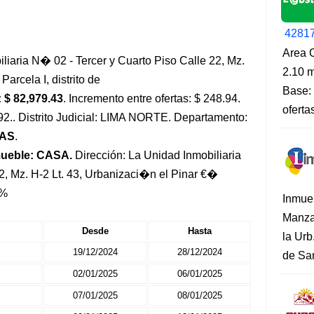
4281
Area O
liaria N� 02 - Tercer y Cuarto Piso Calle 22, Mz.
2.10 m
arcela I, distrito de
Base: 
 $ 82,979.43
. Incremento entre ofertas: $ 248.94.
oferta
.92.. Distrito Judicial: LIMA NORTE. Departamento:
MAS
.
mueble: CASA.
Dirección: La Unidad Inmobiliaria
2, Mz. H-2 Lt. 43, Urbanizaci�n el Pinar €�
 %
Inmue
Manza
Desde
Hasta
la Urb
19/12/2024
28/12/2024
de San
02/01/2025
06/01/2025
07/01/2025
08/01/2025