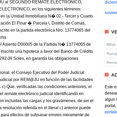
JU al SEGUNDO REMATE ELECTRÓNICO,
dicie
ECTRÓNICO, en los siguientes términos:
novie
 la Unidad Inmobiliaria N� 02 - Tercer y Cuarto
zación El Pinar � Parcela I, Distrito de Comas,
crito en la partida electrónica Nro. 13774065 del
VE
ima.
Asiento D00005 de la Partida N� 13774065 de
BBVA
 inscrito una hipoteca a favor del Banco de Crédito
Remaj
292.09 Soles, en garantía las obligaciones
Remat
cional, el Consejo Ejecutivo del Poder Judicial
A
 judicial por REM@JU en función de las facilidades
 c) Que, verificadas las condiciones anteriores, el
Este e
desean
el remate electrónico judicial identificando en
algun 
en incluidas las cargas y los gravámenes, de ser el
portal
 resolución referida en el literal c) anterior puede
porta
n para efectos de subsanar errores meramente de