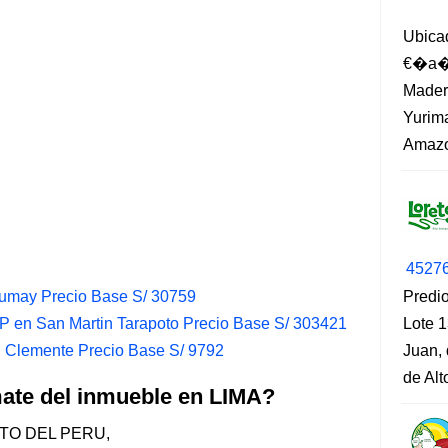
Ubica
€�a�?
Madero
Yurima
Amazo
4527
Humay Precio Base S/ 30759
Predio
 en San Martin Tarapoto Precio Base S/ 303421
Lote 1
 Clemente Precio Base S/ 9792
Juan, 
de Al
mate del inmueble en LIMA?
TO DEL PERU,