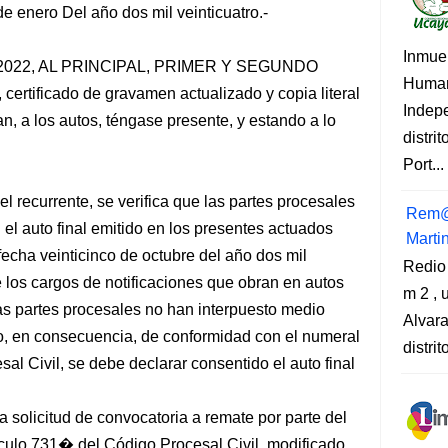
e enero Del año dos mil veinticuatro.-
Inmue
7-2022, AL PRINCIPAL, PRIMER Y SEGUNDO
Human
 certificado de gravamen actualizado y copia literal
Indep
n, a los autos, téngase presente, y estando a lo
distri
Port...
 recurrente, se verifica que las partes procesales
Rem@
el auto final emitido en los presentes actuados
Marti
echa veinticinco de octubre del año dos mil
Redio
 los cargos de notificaciones que obran en autos
m 2 , 
 las partes procesales no han interpuesto medio
Alvara
o, en consecuencia, de conformidad con el numeral
distri
al Civil, se debe declarar consentido el auto final
solicitud de convocatoria a remate por parte del
tículo 731� del Código Procesal Civil, modificado