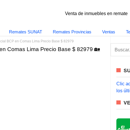
Venta de inmuebles en remate
Remates SUNAT
Remates Provincias
Ventas
T
cial BCP en Comas Lima Precio Base $ 82979
S
en Comas Lima Precio Base $ 82979 🏡
e
a
r
c
S
h
f
o
Clic a
r
los úl
:
V