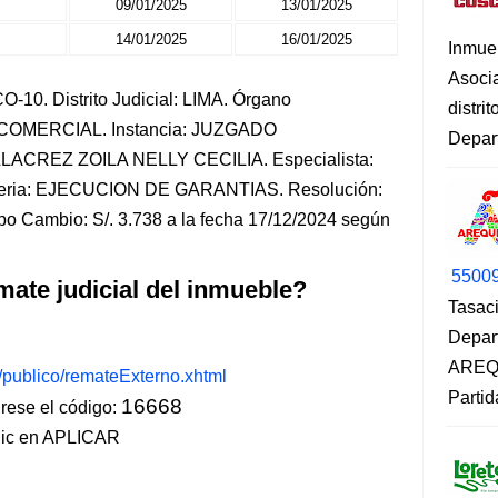
09/01/2025
13/01/2025
14/01/2025
16/01/2025
Inmue
Asoci
-10. Distrito Judicial: LIMA. Órgano
distri
L-COMERCIAL. Instancia: JUZGADO
Depart
LACREZ ZOILA NELLY CECILIA. Especialista:
ria: EJECUCION DE GARANTIAS. Resolución:
po Cambio: S/. 3.738 a la fecha 17/12/2024 según
5500
mate judicial del inmueble?
Tasaci
Depar
AREQU
s/publico/remateExterno.xhtml
Partid
16668
ese el código:
lic en APLICAR