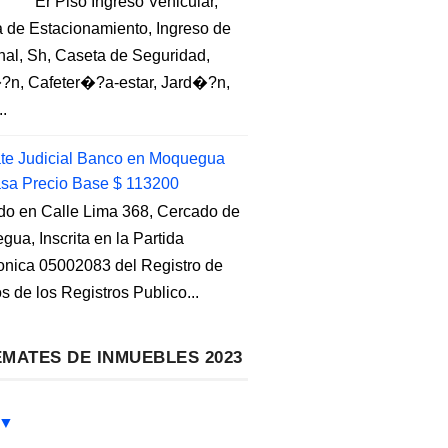
Er Piso Ingreso Vehicular,
 de Estacionamiento, Ingreso de
nal, Sh, Caseta de Seguridad,
?n, Cafeter�?a-estar, Jard�?n,
..
e Judicial Banco en Moquegua
sa Precio Base $ 113200
do en Calle Lima 368, Cercado de
ua, Inscrita en la Partida
ronica 05002083 del Registro de
s de los Registros Publico...
MATES DE INMUEBLES 2023