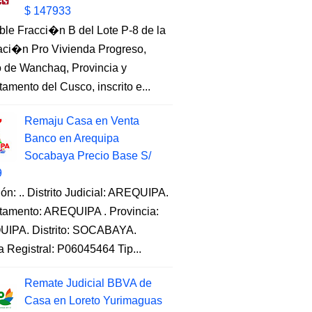
$ 147933
ble Fracci�n B del Lote P-8 de la
aci�n Pro Vivienda Progreso,
to de Wanchaq, Provincia y
amento del Cusco, inscrito e...
Remaju Casa en Venta
Banco en Arequipa
Socabaya Precio Base S/
9
ón: .. Distrito Judicial: AREQUIPA.
tamento: AREQUIPA . Provincia:
IPA. Distrito: SOCABAYA.
a Registral: P06045464 Tip...
Remate Judicial BBVA de
Casa en Loreto Yurimaguas