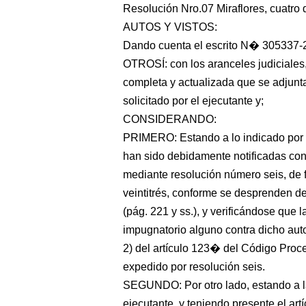
Resolución Nro.07 Miraflores, cuatro d
AUTOS Y VISTOS:
Dando cuenta el escrito N� 30533
OTROSÍ: con los aranceles judiciales,
completa y actualizada que se adjunta
solicitado por el ejecutante y;
CONSIDERANDO:
PRIMERO: Estando a lo indicado por el
han sido debidamente notificadas con 
mediante resolución número seis, de f
veintitrés, conforme se desprenden de
(pág. 221 y ss.), y verificándose que
impugnatorio alguno contra dicho aut
2) del artículo 123� del Código Proces
expedido por resolución seis.
SEGUNDO: Por otro lado, estando a la 
ejecutante, y teniendo presente el ar