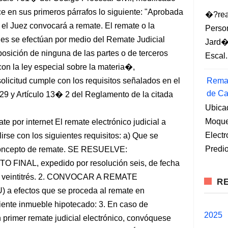
e en sus primeros párrafos lo siguiente: "Aprobada
�?rea
, el Juez convocará a remate. El remate o la
Perso
es se efectúan por medio del Remate Judicial
Jard�
oposición de ninguna de las partes o de terceros
Escal.
con la ley especial sobre la materia�,
icitud cumple con los requisitos señalados en el
Remat
de Ca
9 y Artículo 13� 2 del Reglamento de la citada
Ubica
Moqueg
te por internet El remate electrónico judicial a
Elect
se con los siguientes requisitos: a) Que se
Predio
 concepto de remate. SE RESUELVE:
INAL, expedido por resolución seis, de fecha
mil veintitrés. 2. CONVOCAR A REMATE
RE
efectos que se proceda al remate en
e inmueble hipotecado: 3. En caso de
2025
n primer remate judicial electrónico, convóquese