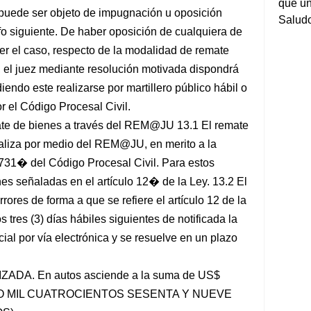
que un
o puede ser objeto de impugnación u oposición
Salud
afo siguiente. De haber oposición de cualquiera de
ser el caso, respecto de la modalidad de remate
, el juez mediante resolución motivada dispondrá
endo este realizarse por martillero público hábil o
r el Código Procesal Civil.
emate de bienes a través del REM@JU 13.1 El remate
aliza por medio del REM@JU, en merito a la
o 731� del Código Procesal Civil. Para estos
nes señaladas en el artículo 12� de la Ley. 13.2 El
ores de forma a que se refiere el artículo 12 de la
 tres (3) días hábiles siguientes de notificada la
ial por vía electrónica y se resuelve en un plazo
DA. En autos asciende a la suma de US$
TRO MIL CUATROCIENTOS SESENTA Y NUEVE