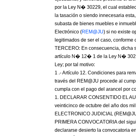
por la Ley N� 30229, el cual establec
la tasación o siendo innecesaria esta
subasta de bienes muebles e inmuebl
Electrónico (
REM@JU
) si no existe 
legitimados de ser el caso, conforme 
TERCERO: En consecuencia, dicha sol
artículo N� 12� 1 de la Ley N� 3022
Ley; por tal motivo:
1 .- Artículo 12. Condiciones para rema
través del REM@JU procede al cumplir
cumpla con el pago del arancel por
1. DECLARAR CONSENTIDO EL AUTO F
veinticinco de octubre del año dos 
ELECTRONICO JUDICIAL (REM@JU) a 
PRIMERA CONVOCATORIA del siguient
declararse desierto la convocatoria e