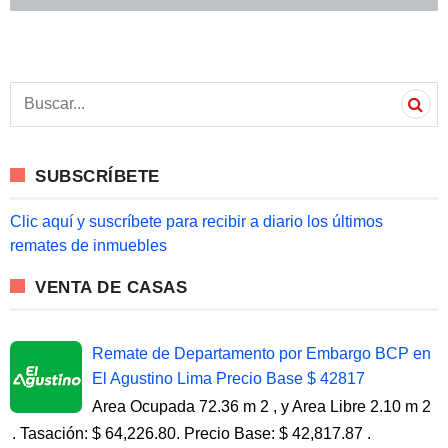
S
e
a
r
c
SUBSCRÍBETE
h
f
o
Clic aquí y suscríbete para recibir a diario los últimos
r
remates de inmuebles
:
VENTA DE CASAS
Remate de Departamento por Embargo BCP en
El Agustino Lima Precio Base $ 42817
Area Ocupada 72.36 m 2 , y Area Libre 2.10 m 2
. Tasación: $ 64,226.80. Precio Base: $ 42,817.87 .