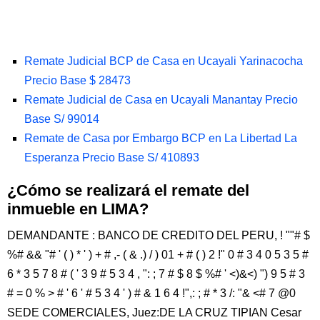
Remate Judicial BCP de Casa en Ucayali Yarinacocha
Precio Base $ 28473
Remate Judicial de Casa en Ucayali Manantay Precio
Base S/ 99014
Remate de Casa por Embargo BCP en La Libertad La
Esperanza Precio Base S/ 410893
¿Cómo se realizará el remate del
inmueble en LIMA?
DEMANDANTE : BANCO DE CREDITO DEL PERU, ! ""# $
%# && "# ' ( ) * ' ) + # ,- ( & .) / ) 01 + # ( ) 2 !" 0 # 3 4 0 5 3 5 #
6 * 3 5 7 8 # ( ' 3 9 # 5 3 4 , ": ; 7 # $ 8 $ %# ' <)&<) ") 9 5 # 3
# = 0 % > # ' 6 ' # 5 3 4 ' ) # & 1 6 4 !",: ; # * 3 /: "& <# 7 @0
SEDE COMERCIALES, Juez:DE LA CRUZ TIPIAN Cesar