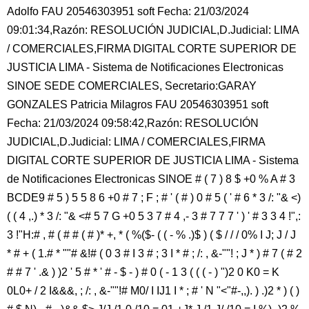
Adolfo FAU 20546303951 soft Fecha: 21/03/2024
09:01:34,Razón: RESOLUCIÓN JUDICIAL,D.Judicial: LIMA
/ COMERCIALES,FIRMA DIGITAL CORTE SUPERIOR DE
JUSTICIA LIMA - Sistema de Notificaciones Electronicas
SINOE SEDE COMERCIALES, Secretario:GARAY
GONZALES Patricia Milagros FAU 20546303951 soft
Fecha: 21/03/2024 09:58:42,Razón: RESOLUCIÓN
JUDICIAL,D.Judicial: LIMA / COMERCIALES,FIRMA
DIGITAL CORTE SUPERIOR DE JUSTICIA LIMA - Sistema
de Notificaciones Electronicas SINOE # ( 7 ) 8 $ +0 % A # 3
BCDE9 # 5 ) 5 5 8 6 +0 # 7 ; F ; # ' ( # ) 0 # 5 ( ' # 6 * 3 /: "& <)
( ( 4 ,.) * 3 /: "& <# 5 7 G +0 5 3 7 # 4 ,- 3 # 7 7 7 ' ) ' # 3 3 4 !",:
3 !"H:# , # ( # # ( # )* +, * ( %($- ( ( - % .)$ ) ( $ / / / 0% I J; J / J
* # + ( 1.# * ""# &!# ( 0 3 # I 3 # ; 3 I * # ; /: , &-""! ; J * ) # 7 ( # 2
# # 7 ' .& ) )2 ' 5 # * ' # - $ - ) # 0 ( - 1 3 ( ( ( - ) ")2 0 K0 = K
0L0+ / 2 I&&&, ; /: , &-""!# M0/ I IJ1 I * ; # ' N "<"#-,,). ) .)2 * ) ( )