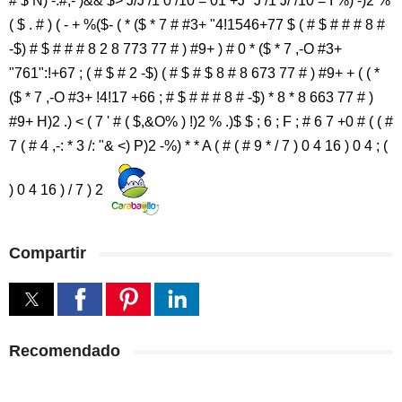
# $ N) -.#,- )&& $> J/J /1 0 /10 = 01 +J* J /1 J/ /10 = I %) -)2 %
( $ . # ) ( - + %($- ( * ($ * 7 # #3+ "4!1546+77 $ ( # $ # # # 8 #
-$) # $ # # # 8 2 8 773 77 # ) #9+ ) # 0 * ($ * 7 ,-O #3+
"761":!+67 ; ( # $ # 2 -$) ( # $ # $ 8 # 8 673 77 # ) #9+ + ( ( *
($ * 7 ,-O #3+ !4!17 +66 ; # $ # # # 8 # -$) * 8 * 8 663 77 # )
#9+ H)2 .) < ( 7 ' # ( $,&O% ) !)2 % .)$ $ ; 6 ; F ; # 6 7 +0 # ( ( #
7 ( # 4 ,-: * 3 /: "& <) P)2 -%) * * A ( # ( # 9 * / 7 ) 0 4 16 ) 0 4 ; (
) 0 4 16 ) / 7 ) 2
Compartir
Recomendado