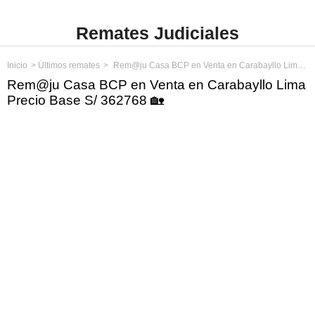
Remates Judiciales
Inicio
Últimos remates
Rem@ju Casa BCP en Venta en Carabayllo Lima Precio Base S/ 362768
Rem@ju Casa BCP en Venta en Carabayllo Lima
Precio Base S/ 362768 🏡