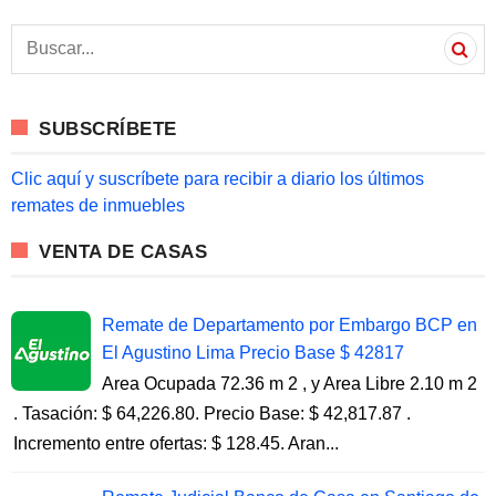
S
e
a
r
c
SUBSCRÍBETE
h
f
o
Clic aquí y suscríbete para recibir a diario los últimos
r
remates de inmuebles
:
VENTA DE CASAS
Remate de Departamento por Embargo BCP en
El Agustino Lima Precio Base $ 42817
Area Ocupada 72.36 m 2 , y Area Libre 2.10 m 2
. Tasación: $ 64,226.80. Precio Base: $ 42,817.87 .
Incremento entre ofertas: $ 128.45. Aran...