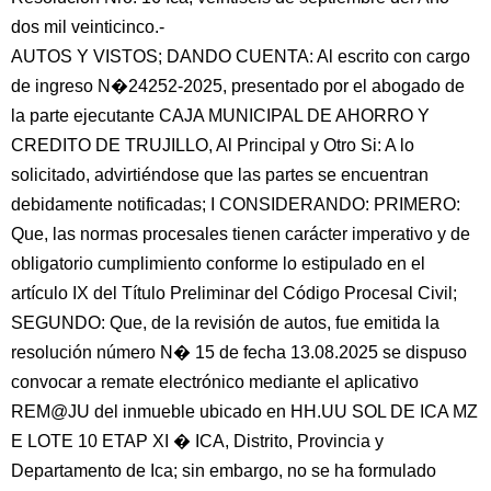
dos mil veinticinco.-
AUTOS Y VISTOS; DANDO CUENTA: Al escrito con cargo
de ingreso N�24252-2025, presentado por el abogado de
la parte ejecutante CAJA MUNICIPAL DE AHORRO Y
CREDITO DE TRUJILLO, Al Principal y Otro Si: A lo
solicitado, advirtiéndose que las partes se encuentran
debidamente notificadas; I CONSIDERANDO: PRIMERO:
Que, las normas procesales tienen carácter imperativo y de
obligatorio cumplimiento conforme lo estipulado en el
artículo IX del Título Preliminar del Código Procesal Civil;
SEGUNDO: Que, de la revisión de autos, fue emitida la
resolución número N� 15 de fecha 13.08.2025 se dispuso
convocar a remate electrónico mediante el aplicativo
REM@JU del inmueble ubicado en HH.UU SOL DE ICA MZ
E LOTE 10 ETAP XI � ICA, Distrito, Provincia y
Departamento de Ica; sin embargo, no se ha formulado