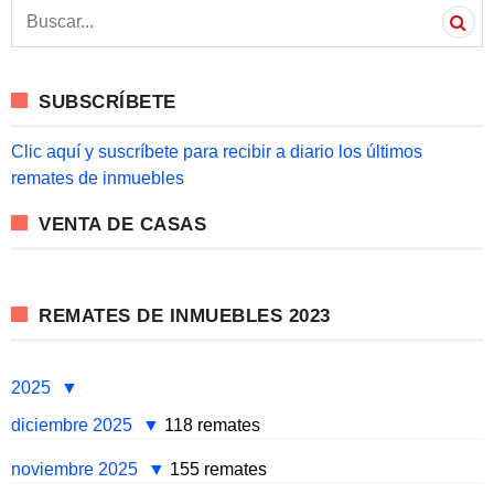
S
e
a
r
c
SUBSCRÍBETE
h
f
o
Clic aquí y suscríbete para recibir a diario los últimos
r
remates de inmuebles
:
VENTA DE CASAS
REMATES DE INMUEBLES 2023
2025
diciembre 2025
118 remates
noviembre 2025
155 remates