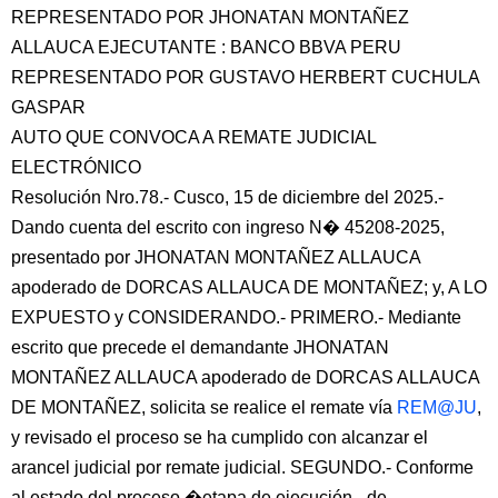
REPRESENTADO POR JHONATAN MONTAÑEZ
ALLAUCA EJECUTANTE : BANCO BBVA PERU
REPRESENTADO POR GUSTAVO HERBERT CUCHULA
GASPAR
AUTO QUE CONVOCA A REMATE JUDICIAL
ELECTRÓNICO
Resolución Nro.78.- Cusco, 15 de diciembre del 2025.-
Dando cuenta del escrito con ingreso N� 45208-2025,
presentado por JHONATAN MONTAÑEZ ALLAUCA
apoderado de DORCAS ALLAUCA DE MONTAÑEZ; y, A LO
EXPUESTO y CONSIDERANDO.- PRIMERO.- Mediante
escrito que precede el demandante JHONATAN
MONTAÑEZ ALLAUCA apoderado de DORCAS ALLAUCA
DE MONTAÑEZ, solicita se realice el remate vía
REM@JU
,
y revisado el proceso se ha cumplido con alcanzar el
arancel judicial por remate judicial. SEGUNDO.- Conforme
al estado del proceso �etapa de ejecución - de