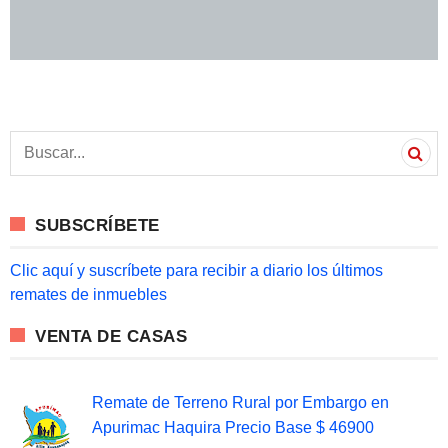
S
e
a
r
c
SUBSCRÍBETE
h
f
o
Clic aquí y suscríbete para recibir a diario los últimos
r
remates de inmuebles
:
VENTA DE CASAS
Remate de Terreno Rural por Embargo en
Apurimac Haquira Precio Base $ 46900