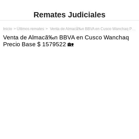
Remates Judiciales
Inicio
Últimos remates
Venta de Almacã‰n BBVA en Cusco Wanchaq Precio Base $ 1579522
Venta de Almacã‰n BBVA en Cusco Wanchaq
Precio Base $ 1579522 🏡