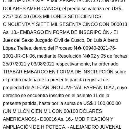
CINCUENTA Y SIETE MIL SESENTA CINCO CON 00/100
DOLARES AMERICANOS); el predio se valoriza en US$.
2757,065.00 (DOS MILLONES SETECIENTOS
CINCUENTA Y SIETE MIL SESENTA CINCO CON D00013
As. 13.- EMBARGO EN FORMA DE INSCRIPCIÓN.- El
Juez del Sexto Juzgado Civil de Cusco, Dr. Luis Alberto
López Trelles, dentro del Proceso N� 00940-2021-76-
1001-JR-CI- 06, mediante Resolución N�02 y 05 de fechas
25/07/2021 y 03/08/2021 respectivamente, ha ordenado
TRABAR EMBARGO EN FORMA DE INSCRIPCIÓN sobre
el predio materia de la presente partida registral de
propiedad de ALEJANDRO JUVENAL FARFÁN DIAZ, cuyo
derecho se encuentra inscrito en el asiento 11 de la
presente partida, hasta por la suma de US$ 1'100,000.00
(UN MILLÓN CIEN MIL CON 00/100 DÓLARES
AMERICANOS).- D00016 As. 16.- MODIFICACIÓN Y
AMPLIACIÓN DE HIPOTECA. - ALEJANDRO JUVENAL