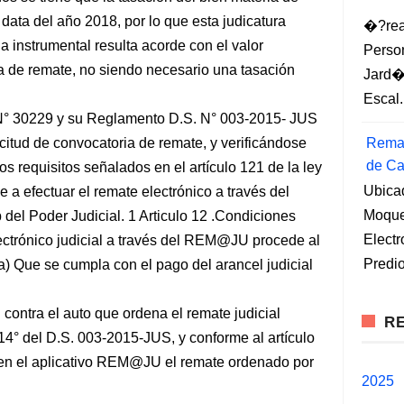
data del año 2018, por lo que esta judicatura
�?rea
 instrumental resulta acorde con el valor
Perso
ia de remate, no siendo necesario una tasación
Jard�
Escal.
 N° 30229 y su Reglamento D.S. N° 003-2015- JUS
licitud de convocatoria de remate, y verificándose
Remat
de Ca
os requisitos señalados en el artículo 121 de la ley
Ubica
a efectuar el remate electrónico a través del
Moqueg
 del Poder Judicial. 1 Articulo 12 .Condiciones
Elect
lectrónico judicial a través del REM@JU procede al
Predio
 a) Que se cumpla con el pago del arancel judicial
 contra el auto que ordena el remate judicial
RE
 14° del D.S. 003-2015-JUS, y conforme al artículo
rá en el aplicativo REM@JU el remate ordenado por
2025