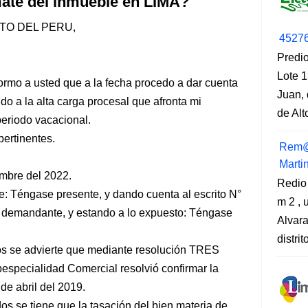
mate del inmueble en LIMA?
TO DEL PERU,
4527
Predio
Lote 1
ormo a usted que a la fecha procedo a dar cuenta
Juan, 
do a la alta carga procesal que afronta mi
de Al
periodo vacacional.
pertinentes.
Rem@
Marti
mbre del 2022.
Redio
: Téngase presente, y dando cuenta al escrito N°
m 2 , 
e demandante, y estando a lo expuesto: Téngase
Alvara
distri
dos se advierte que mediante resolución TRES
especialidad Comercial resolvió confirmar la
de abril del 2019.
os se tiene que la tasación del bien materia de