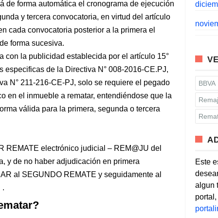
 de forma automática el cronograma de ejecución
dicie
unda y tercera convocatoria, en virtud del artículo
novie
n cada convocatoria posterior a la primera el
de forma sucesiva.
 con la publicidad establecida por el artículo 15°
VE
s especificas de la Directiva N° 008-2016-CE.PJ,
va N° 211-216-CE-PJ, solo se requiere el pegado
BBVA
nico en el inmueble a rematar, entendiéndose que la
Remaj
forma válida para la primera, segunda o tercera
Remat
A
EMATE electrónico judicial – REM@JU del
a, y de no haber adjudicación en primera
Este e
desean
AR al SEGUNDO REMATE y seguidamente al
algun 
 .
portal
rematar?
porta