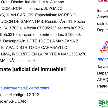
11. Distrito Judicial: LIMA. Ã"rgano
IL-COMERCIAL. Instancia: JUZGADO
Inmue
AS, JUAN CARLOS. Especialista: MORENO
Asoci
CUCION DE GARANTIAS. ResoluciÃ³n: 11. Fecha
distri
: S/. 3.708 a la fecha 07/09/2023 segÃºn la SBS..
Depart
$ 55,331.85. Incremento entre ofertas: $ 166.00.
9.78. DescripciÃ³n: LOTE 10 DE LA MANZANA B,
 ETAPA, DISTRITO DE CARABAYLLO,
IMA, INSCRITO EN LA PARTIDA NÂ° 13388270
5500
. NÂ° inscritos: 0
Tasaci
mate judicial del inmueble?
Depar
AREQU
Partid
s/publico/remateExterno.xhtml
12023
ese el código:
lic en APLICAR