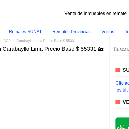
Venta de inmuebles en remate
Remates SUNAT
Remates Provincias
Ventas
T
a BCP en Carabayllo Lima Precio Base $ 55331
S
Carabayllo Lima Precio Base $ 55331 🏡
e
a
r
c
S
h
f
o
Clic a
r
los úl
:
V