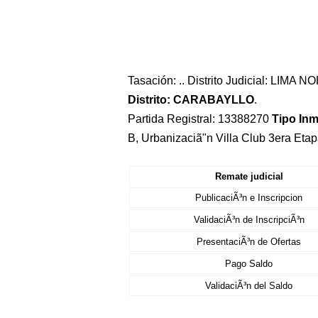
Tasación: .. Distrito Judicial: LIMA 
Distrito: CARABAYLLO
.
Partida Registral: 13388270
Tipo In
B, Urbanizaciã"n Villa Club 3era Eta
Remate judicial
PublicaciÃ³n e Inscripcion
ValidaciÃ³n de InscripciÃ³n
PresentaciÃ³n de Ofertas
Pago Saldo
ValidaciÃ³n del Saldo