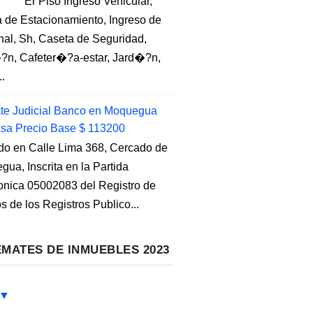
Er Piso Ingreso Vehicular,
 de Estacionamiento, Ingreso de
nal, Sh, Caseta de Seguridad,
?n, Cafeter�?a-estar, Jard�?n,
..
e Judicial Banco en Moquegua
sa Precio Base $ 113200
do en Calle Lima 368, Cercado de
ua, Inscrita en la Partida
ronica 05002083 del Registro de
s de los Registros Publico...
MATES DE INMUEBLES 2023