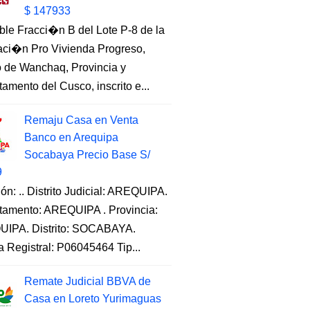
$ 147933
ble Fracci�n B del Lote P-8 de la
aci�n Pro Vivienda Progreso,
to de Wanchaq, Provincia y
amento del Cusco, inscrito e...
Remaju Casa en Venta
Banco en Arequipa
Socabaya Precio Base S/
9
ón: .. Distrito Judicial: AREQUIPA.
tamento: AREQUIPA . Provincia:
IPA. Distrito: SOCABAYA.
a Registral: P06045464 Tip...
Remate Judicial BBVA de
Casa en Loreto Yurimaguas