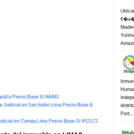
Ubica
€�a�?
Madero
Yurima
Amazo
Inmue
Human
uiã'a Precio Base S/ 94492
Indep
Judicial en San Isidro Lima Precio Base $
distri
Port...
dicial en Comas Lima Precio Base S/ 452172