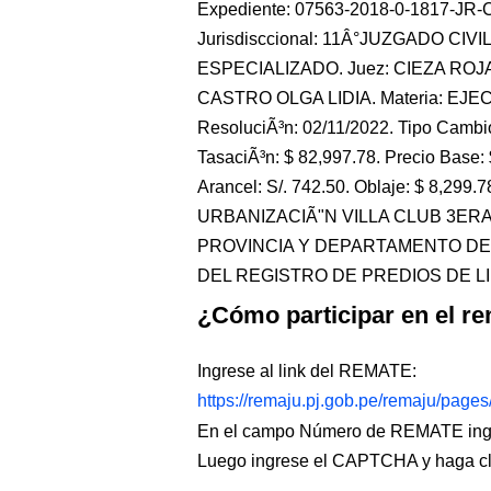
Expediente: 07563-2018-0-1817-JR-CO-
Jurisdisccional: 11Â°JUZGADO CIV
ESPECIALIZADO. Juez: CIEZA ROJ
CASTRO OLGA LIDIA. Materia: EJE
ResoluciÃ³n: 02/11/2022. Tipo Cambio
TasaciÃ³n: $ 82,997.78. Precio Base: 
Arancel: S/. 742.50. Oblaje: $ 8,29
URBANIZACIÃ"N VILLA CLUB 3ERA
PROVINCIA Y DEPARTAMENTO DE L
DEL REGISTRO DE PREDIOS DE LIMA.
¿Cómo participar en el re
Ingrese al link del REMATE:
https://remaju.pj.gob.pe/remaju/page
En el campo Número de REMATE ingr
Luego ingrese el CAPTCHA y haga c