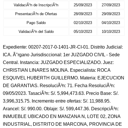
ValidaciÃ³n de InscripciÃ³n
25/09/2023
27/09/2023
PresentaciÃ³n de Ofertas
28/09/2023
29/09/2023
Pago Saldo
02/10/2023
04/10/2023
ValidaciÃ³n del Saldo
05/10/2023
10/10/2023
Expediente: 00207-2017-0-1401-JR-CI-01. Distrito Judicial:
ICA. Ã"rgano Jurisdisccional: 1er JUZGADO CIVIL - Sede
Central. Instancia: JUZGADO ESPECIALIZADO. Juez:
CHRISTIAN LINARES MOLINA. Especialista: ROCA
ESQUIVEL HUBERTH GUILLERMO. Materia: EJECUCION
DE GARANTIAS. ResoluciÃ³n: 71. Fecha ResoluciÃ³n:
09/05/2023. TasaciÃ³n: S/. 5,994,473.63. Precio Base: S/.
3,996,315.75. Incremento entre ofertas: S/. 11,988.95.
Arancel: S/. 990.00. Oblaje: S/. 599,447.36. DescripciÃ³n:
INMUEBLE UBICADO EN MANZANA N, LOTE 02, ZONA
INDUSTRIAL, DISTRITO DE MARCONA, PROVINCIA DE