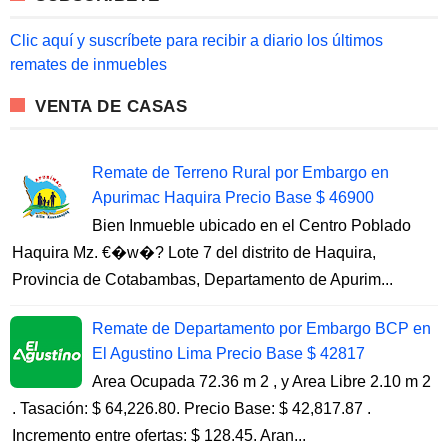
f
o
Clic aquí y suscríbete para recibir a diario los últimos
r
remates de inmuebles
:
VENTA DE CASAS
Remate de Terreno Rural por Embargo en
Apurimac Haquira Precio Base $ 46900
Bien Inmueble ubicado en el Centro Poblado
Haquira Mz. €�w�? Lote 7 del distrito de Haquira,
Provincia de Cotabambas, Departamento de Apurim...
Remate de Departamento por Embargo BCP en
El Agustino Lima Precio Base $ 42817
Area Ocupada 72.36 m 2 , y Area Libre 2.10 m 2
. Tasación: $ 64,226.80. Precio Base: $ 42,817.87 .
Incremento entre ofertas: $ 128.45. Aran...