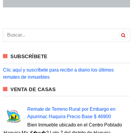
S
e
a
r
c
SUBSCRÍBETE
h
f
o
Clic aquí y suscríbete para recibir a diario los últimos
r
remates de inmuebles
:
VENTA DE CASAS
Remate de Terreno Rural por Embargo en
Apurimac Haquira Precio Base $ 46900
Bien Inmueble ubicado en el Centro Poblado
Haquira Mz. €�w�? Lote 7 del distrito de Haquira,