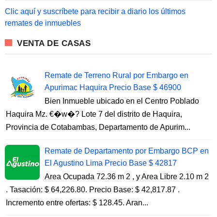
f
o
Clic aquí y suscríbete para recibir a diario los últimos
r
remates de inmuebles
:
VENTA DE CASAS
Remate de Terreno Rural por Embargo en
Apurimac Haquira Precio Base $ 46900
Bien Inmueble ubicado en el Centro Poblado
Haquira Mz. €�w�? Lote 7 del distrito de Haquira,
Provincia de Cotabambas, Departamento de Apurim...
Remate de Departamento por Embargo BCP en
El Agustino Lima Precio Base $ 42817
Area Ocupada 72.36 m 2 , y Area Libre 2.10 m 2
. Tasación: $ 64,226.80. Precio Base: $ 42,817.87 .
Incremento entre ofertas: $ 128.45. Aran...