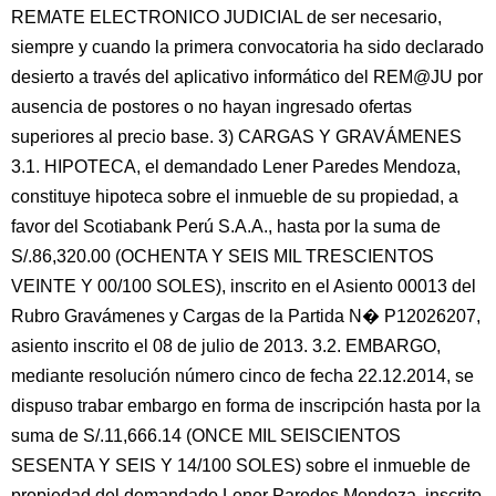
REMATE ELECTRONICO JUDICIAL de ser necesario,
siempre y cuando la primera convocatoria ha sido declarado
desierto a través del aplicativo informático del REM@JU por
ausencia de postores o no hayan ingresado ofertas
superiores al precio base. 3) CARGAS Y GRAVÁMENES
3.1. HIPOTECA, el demandado Lener Paredes Mendoza,
constituye hipoteca sobre el inmueble de su propiedad, a
favor del Scotiabank Perú S.A.A., hasta por la suma de
S/.86,320.00 (OCHENTA Y SEIS MIL TRESCIENTOS
VEINTE Y 00/100 SOLES), inscrito en el Asiento 00013 del
Rubro Gravámenes y Cargas de la Partida N� P12026207,
asiento inscrito el 08 de julio de 2013. 3.2. EMBARGO,
mediante resolución número cinco de fecha 22.12.2014, se
dispuso trabar embargo en forma de inscripción hasta por la
suma de S/.11,666.14 (ONCE MIL SEISCIENTOS
SESENTA Y SEIS Y 14/100 SOLES) sobre el inmueble de
propiedad del demandado Lener Paredes Mendoza, inscrito