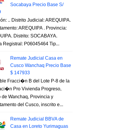
Socabaya Precio Base S/
9
ón: .. Distrito Judicial: AREQUIPA.
tamento: AREQUIPA . Provincia:
IPA. Distrito: SOCABAYA.
a Registral: P06045464 Tip...
Remate Judicial Casa en
Cusco Wanchaq Precio Base
$ 147933
ble Fracci�n B del Lote P-8 de la
aci�n Pro Vivienda Progreso,
to de Wanchaq, Provincia y
amento del Cusco, inscrito e...
Remate Judicial BBVA de
Casa en Loreto Yurimaguas