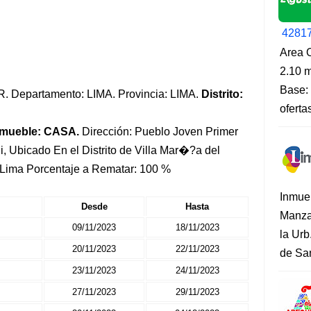
4281
Area O
2.10 m
Base: 
SUR. Departamento: LIMA. Provincia: LIMA.
Distrito:
oferta
nmueble: CASA.
Dirección: Pueblo Joven Primer
i, Ubicado En el Distrito de Villa Mar�?a del
e Lima Porcentaje a Rematar: 100 %
Inmue
Desde
Hasta
Manza
09/11/2023
18/11/2023
la Urb
20/11/2023
22/11/2023
de San
23/11/2023
24/11/2023
27/11/2023
29/11/2023