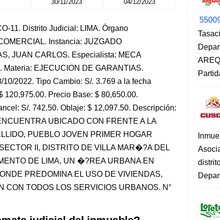
30/11/2023
04/12/2023
5500
-11. Distrito Judicial: LIMA. Órgano
Tasaci
L-COMERCIAL. Instancia: JUZGADO
Depar
S, JUAN CARLOS. Especialista: MECA
AREQU
Materia: EJECUCION DE GARANTIAS.
Partid
/10/2022. Tipo Cambio: S/. 3.769 a la fecha
$ 120,975.00. Precio Base: $ 80,650.00.
ancel: S/. 742.50. Oblaje: $ 12,097.50. Descripción:
E ENCUENTRA UBICADO CON FRENTE A LA
LLIDO, PUEBLO JOVEN PRIMER HOGAR
Inmue
 SECTOR II, DISTRITO DE VILLA MAR�?A DEL
Asoci
MENTO DE LIMA, UN �?REA URBANA EN
distri
ONDE PREDOMINA EL USO DE VIVIENDAS,
Depart
N CON TODOS LOS SERVICIOS URBANOS. N°