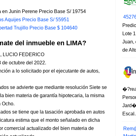
a en Junin Perene Precio Base S/ 19754
4527
os Aquijes Precio Base S/ 55951
Predio
ertad Trujillo Precio Base $ 104640
Lote 1
mate del inmueble en LIMA?
Juan, 
de Al
, LUCIO FEDERICO
de octubre del 2022.
ión a lo solicitado por el ejecutante de autos,
dos se advierte que mediante resolución Siete se
�?rea
la bien materia de garantía hipotecaria, la misma
Perso
n Ocho.
Jard�
ados se tiene que la tasación aprobada en autos
Escal.
dicatura estima que el monto señalado en dicha
or comercial actualizado del bien materia de
Rem@