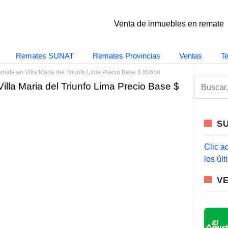
Venta de inmuebles en remate
Remates SUNAT
Remates Provincias
Ventas
T
ate en Villa Maria del Triunfo Lima Precio Base $ 80650
S
lla Maria del Triunfo Lima Precio Base $
e
a
r
c
S
h
f
o
Clic a
r
los úl
:
V