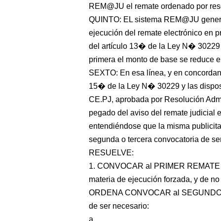
REM@JU el remate ordenado por reso
QUINTO: EL sistema REM@JU generar
ejecución del remate electrónico en p
del artículo 13� de la Ley N� 30229 2
primera el monto de base se reduce e
SEXTO: En esa línea, y en concordanci
15� de la Ley N� 30229 y las dispos
CE.PJ, aprobada por Resolución Admi
pegado del aviso del remate judicial e
entendiéndose que la misma publicita 
segunda o tercera convocatoria de se
RESUELVE:
1. CONVOCAR al PRIMER REMATE el
materia de ejecución forzada, y de n
ORDENA CONVOCAR al SEGUNDO R
de ser necesario:
a.