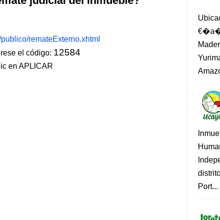
mate judicial del inmueble?
Ubica
€�a�?
s/publico/remateExterno.xhtml
Madero
12584
ese el código:
Yurima
lic en APLICAR
Amazo
Inmue
Human
Indep
distri
Port...