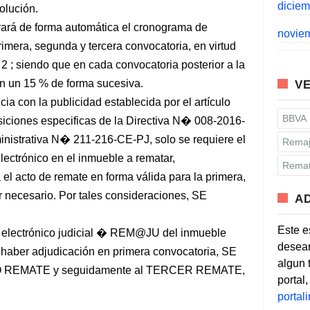
dicie
lución.
á de forma automática el cronograma de
novie
rimera, segunda y tercera convocatoria, en virtud
 ; siendo que en cada convocatoria posterior a la
n un 15 % de forma sucesiva.
VE
a con la publicidad establecida por el artículo
BBVA
iciones especificas de la Directiva N� 008-2016-
nistrativa N� 211-216-CE-PJ, solo se requiere el
Remaj
lectrónico en el inmueble a rematar,
Remat
el acto de remate en forma válida para la primera,
r necesario. Por tales consideraciones, SE
A
Este e
ectrónico judicial � REM@JU del inmueble
desean
o haber adjudicación en primera convocatoria, SE
algun 
EMATE y seguidamente al TERCER REMATE,
portal
porta