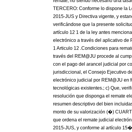
remate, no siendo necesario una tasa
TERCERO: Conforme lo dispone la L
2015-JUS y Directiva vigente, y estand
verificándose que la presente solicit
artículo 12 1 de la ley antes mencion
electrónico a través del aplicativo d
1 Articulo 12 .Condiciones para remate
través del REM@JU procede al cumplir
con el pago del arancel judicial por c
jurisdiccional, el Consejo Ejecutivo d
electrónico judicial por REM@JU en f
tecnológicas existentes.; c) Que, verif
resolución que disponga el remate elec
resumen descriptivo del bien incluidas
monto de su valorización (�) CUARTO:
que ordena el remate judicial electró
2015-JUS, y conforme al artículo 15� d