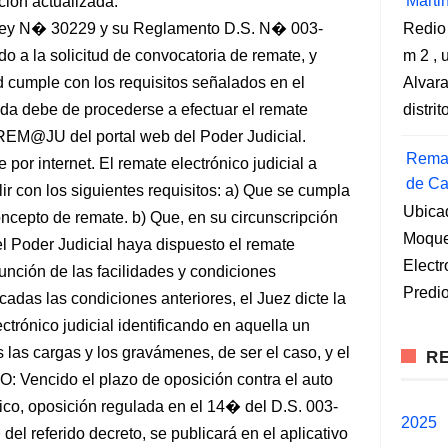
Marti
ción actualizada.
ey N� 30229 y su Reglamento D.S. N� 003-
Redio
o a la solicitud de convocatoria de remate, y
m 2 , 
ud cumple con los requisitos señalados en el
Alvara
ada debe de procederse a efectuar el remate
distri
e REM@JU del portal web del Poder Judicial.
Remat
 por internet. El remate electrónico judicial a
de Ca
 con los siguientes requisitos: a) Que se cumpla
Ubica
oncepto de remate. b) Que, en su circunscripción
Moqueg
el Poder Judicial haya dispuesto el remate
Elect
unción de las facilidades y condiciones
Predio
icadas las condiciones anteriores, el Juez dicte la
trónico judicial identificando en aquella un
 las cargas y los gravámenes, de ser el caso, y el
RE
 Vencido el plazo de oposición contra el auto
nico, oposición regulada en el 14� del D.S. 003-
2025
el referido decreto, se publicará en el aplicativo