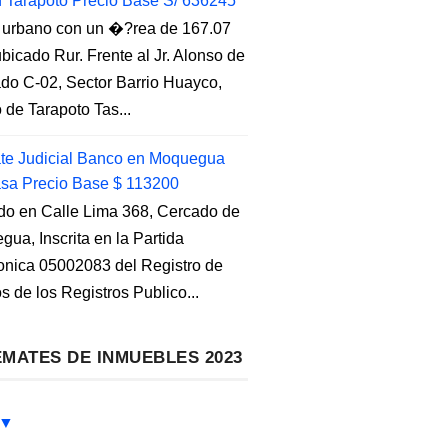
n Tarapoto Precio Base S/ 636245
 urbano con un �?rea de 167.07
ubicado Rur. Frente al Jr. Alonso de
do C-02, Sector Barrio Huayco,
to de Tarapoto Tas...
e Judicial Banco en Moquegua
sa Precio Base $ 113200
do en Calle Lima 368, Cercado de
ua, Inscrita en la Partida
ronica 05002083 del Registro de
s de los Registros Publico...
MATES DE INMUEBLES 2023