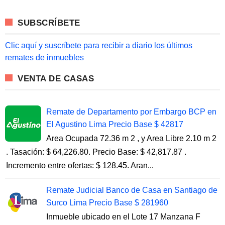
r
c
SUBSCRÍBETE
h
f
o
Clic aquí y suscríbete para recibir a diario los últimos
r
remates de inmuebles
:
VENTA DE CASAS
Remate de Departamento por Embargo BCP en
El Agustino Lima Precio Base $ 42817
Area Ocupada 72.36 m 2 , y Area Libre 2.10 m 2
. Tasación: $ 64,226.80. Precio Base: $ 42,817.87 .
Incremento entre ofertas: $ 128.45. Aran...
Remate Judicial Banco de Casa en Santiago de
Surco Lima Precio Base $ 281960
Inmueble ubicado en el Lote 17 Manzana F