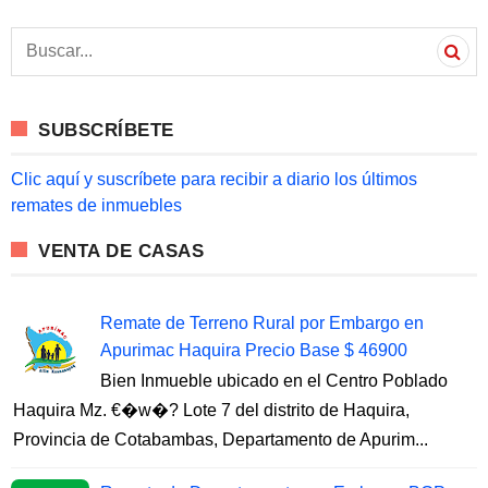
S
e
a
r
c
SUBSCRÍBETE
h
f
o
Clic aquí y suscríbete para recibir a diario los últimos
r
remates de inmuebles
:
VENTA DE CASAS
Remate de Terreno Rural por Embargo en
Apurimac Haquira Precio Base $ 46900
Bien Inmueble ubicado en el Centro Poblado
Haquira Mz. €�w�? Lote 7 del distrito de Haquira,
Provincia de Cotabambas, Departamento de Apurim...