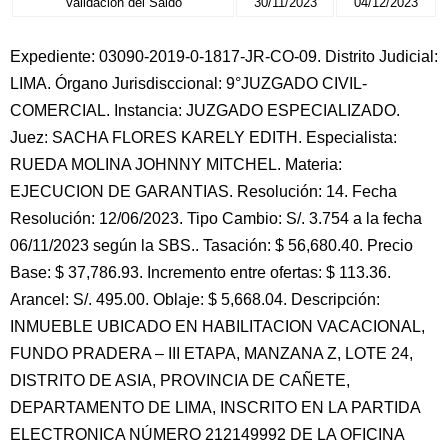
Validación del Saldo
30/11/2023
04/12/2023
Expediente: 03090-2019-0-1817-JR-CO-09. Distrito Judicial:
LIMA. Órgano Jurisdisccional: 9°JUZGADO CIVIL-
COMERCIAL. Instancia: JUZGADO ESPECIALIZADO.
Juez: SACHA FLORES KARELY EDITH. Especialista:
RUEDA MOLINA JOHNNY MITCHEL. Materia:
EJECUCION DE GARANTIAS. Resolución: 14. Fecha
Resolución: 12/06/2023. Tipo Cambio: S/. 3.754 a la fecha
06/11/2023 según la SBS.. Tasación: $ 56,680.40. Precio
Base: $ 37,786.93. Incremento entre ofertas: $ 113.36.
Arancel: S/. 495.00. Oblaje: $ 5,668.04. Descripción:
INMUEBLE UBICADO EN HABILITACION VACACIONAL,
FUNDO PRADERA – III ETAPA, MANZANA Z, LOTE 24,
DISTRITO DE ASIA, PROVINCIA DE CAÑETE,
DEPARTAMENTO DE LIMA, INSCRITO EN LA PARTIDA
ELECTRONICA NÚMERO 212149992 DE LA OFICINA