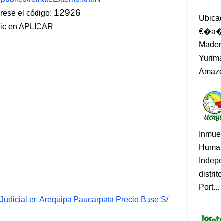
12926
ese el código:
Ubica
lic en APLICAR
€�a�?
Madero
Yurima
Amazo
Inmue
Human
Indep
distri
Port...
udicial en Arequipa Paucarpata Precio Base S/