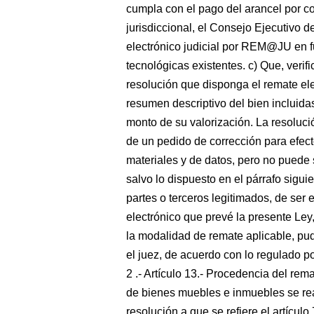
cumpla con el pago del arancel por co
jurisdiccional, el Consejo Ejecutivo d
electrónico judicial por REM@JU en f
tecnológicas existentes. c) Que, verifi
resolución que disponga el remate elec
resumen descriptivo del bien incluidas
monto de su valorización. La resolución
de un pedido de corrección para efec
materiales y de datos, pero no puede
salvo lo dispuesto en el párrafo sigui
partes o terceros legitimados, de ser
electrónico que prevé la presente Ley
la modalidad de remate aplicable, pudi
el juez, de acuerdo con lo regulado po
2 .- Artículo 13.- Procedencia del r
de bienes muebles e inmuebles se re
resolución a que se refiere el artícul