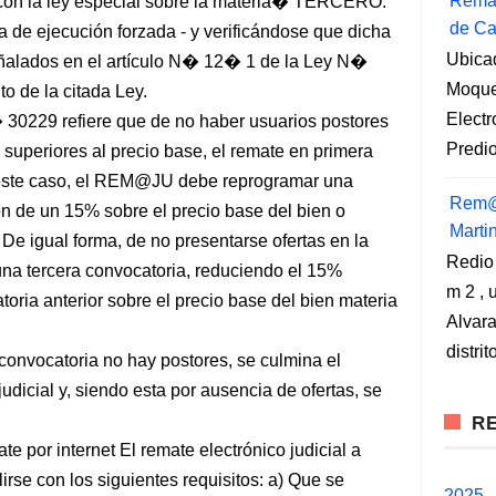
Remat
 con la ley especial sobre la materia� TERCERO:
de Ca
 de ejecución forzada - y verificándose que dicha
Ubica
señalados en el artículo N� 12� 1 de la Ley N�
Moqueg
o de la citada Ley.
Elect
 30229 refiere que de no haber usuarios postores
Predio
s superiores al precio base, el remate en primera
n este caso, el REM@JU debe reprogramar una
Rem@
n de un 15% sobre el precio base del bien o
Marti
 De igual forma, de no presentarse ofertas en la
Redio
na tercera convocatoria, reduciendo el 15%
m 2 , 
toria anterior sobre el precio base del bien materia
Alvara
distri
convocatoria no hay postores, se culmina el
udicial y, siendo esta por ausencia de ofertas, se
RE
te por internet El remate electrónico judicial a
se con los siguientes requisitos: a) Que se
2025