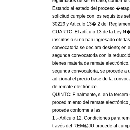
legitimados de ser el caso, conforme
Estando al estado del proceso �etapa
solicitud cumple con los requisitos 
30229 y Articulo 13� 2 del Reglament
CUARTO: El artículo 13 de la Ley N�
inscritos o si no han ingresado oferta
convocatoria se declara desierto; e
segunda convocatoria con la reducció
bienes materia de remate electrónico.
segunda convocatoria, se procede a u
adicional el precio base de la convoca
de remate electrónico.
QUINTO: Finalmente, si en la tercera 
procedimiento del remate electrónico j
procede conforme a las
1 .- Artículo 12. Condiciones para rema
través del REM@JU procede al cumplir