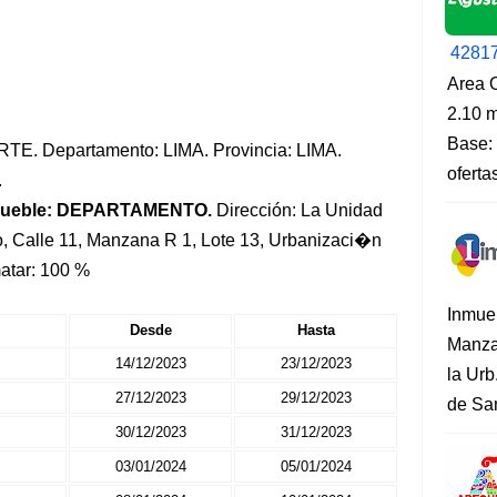
4281
Area O
2.10 m
Base: 
NORTE. Departamento: LIMA. Provincia: LIMA.
oferta
.
mueble: DEPARTAMENTO.
Dirección: La Unidad
 Calle 11, Manzana R 1, Lote 13, Urbanizaci�n
atar: 100 %
Inmue
Desde
Hasta
Manza
14/12/2023
23/12/2023
la Urb
27/12/2023
29/12/2023
de San
30/12/2023
31/12/2023
03/01/2024
05/01/2024