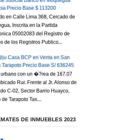
e Judicial Banco en Moquegua
sa Precio Base $ 113200
do en Calle Lima 368, Cercado de
ua, Inscrita en la Partida
ronica 05002083 del Registro de
s de los Registros Publico...
ju Casa BCP en Venta en San
n Tarapoto Precio Base S/ 636245
 urbano con un �?rea de 167.07
ubicado Rur. Frente al Jr. Alonso de
do C-02, Sector Barrio Huayco,
to de Tarapoto Tas...
MATES DE INMUEBLES 2023