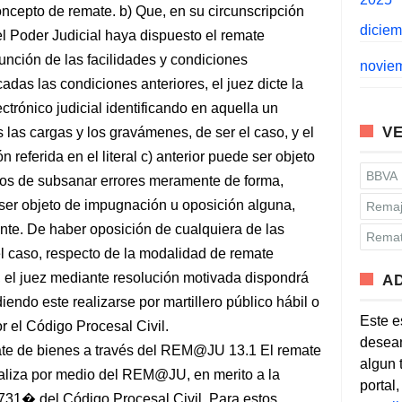
ncepto de remate. b) Que, en su circunscripción
dicie
el Poder Judicial haya dispuesto el remate
unción de las facilidades y condiciones
novie
cadas las condiciones anteriores, el juez dicte la
trónico judicial identificando en aquella un
VE
 las cargas y los gravámenes, de ser el caso, y el
 referida en el literal c) anterior puede ser objeto
BBVA
tos de subsanar errores meramente de forma,
 ser objeto de impugnación u oposición alguna,
Remaj
ente. De haber oposición de cualquiera de las
Remat
 el caso, respecto de la modalidad de remate
, el juez mediante resolución motivada dispondrá
A
endo este realizarse por martillero público hábil o
Este e
r el Código Procesal Civil.
desean
emate de bienes a través del REM@JU 13.1 El remate
algun 
aliza por medio del REM@JU, en merito a la
portal
o 731� del Código Procesal Civil. Para estos