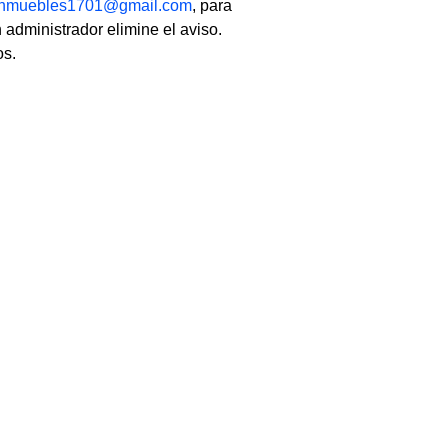
linmuebles1701@gmail.com
, para
 administrador elimine el aviso.
os.