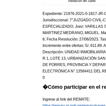
Validación del Saldo
Expediente: 21976-2021-0-1817-JR-CO
Jurisdisccional: 7°JUZGADO CIVIL
ESPECIALIZADO. Juez: VARILLAS S
MARTINEZ MEDRANO, MIGUEL. Mate
6. Fecha Resolución: 27/06/2023. Tasa
Incremento entre ofertas: S/. 611.89. A
Descripción: UNIDAD INMOBILIARI
R 1, LOTE 13, URBANIZACIÓN SA
DE PORRES, PROVINCIA Y DEPAR
ELECTRÓNICA N° 13584411 DEL REG
0
�Cómo participar en el re
Ingrese al link del REMATE:
https://remaju.pj.gob.pe/remaju/page