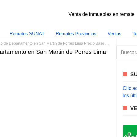
Venta de inmuebles en remate
Remates SUNAT
Remates Provincias
Ventas
T
de Departamento en San Martin de Porres Lima Precio Base S/ 203962
S
artamento en San Martin de Porres Lima
e
a
r
c
S
h
f
o
Clic a
r
los úl
:
V