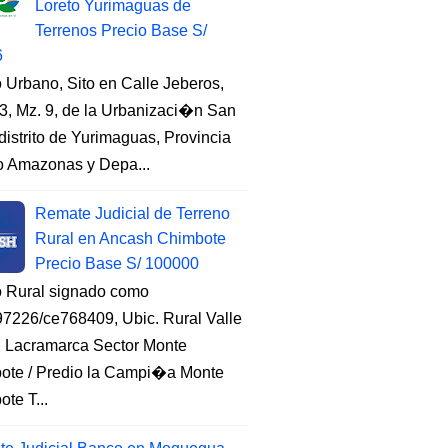
Loreto Yurimaguas de
Terrenos Precio Base S/
6
 Urbano, Sito en Calle Jeberos,
3, Mz. 9, de la Urbanizaci�n San
distrito de Yurimaguas, Provincia
to Amazonas y Depa...
Remate Judicial de Terreno
Rural en Ancash Chimbote
Precio Base S/ 100000
o Rural signado como
7226/ce768409, Ubic. Rural Valle
, Lacramarca Sector Monte
ote / Predio la Campi�a Monte
te T...