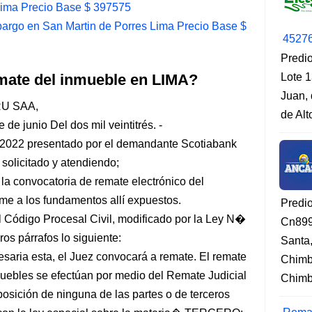
Lima Precio Base $ 397575
rgo en San Martin de Porres Lima Precio Base $
4527
Predio
mate del inmueble en LIMA?
Lote 1
Juan, 
U SAA,
de Al
de junio Del dos mil veintitrés. -
 2022 presentado por el demandante Scotiabank
 solicitado y atendiendo;
la convocatoria de remate electrónico del
me a los fundamentos allí expuestos.
Predi
Código Procesal Civil, modificado por la Ley N�
Cn899
os párrafos lo siguiente:
Santa
saria esta, el Juez convocará a remate. El remate
Chimb
uebles se efectúan por medio del Remate Judicial
Chimbo
oposición de ninguna de las partes o de terceros