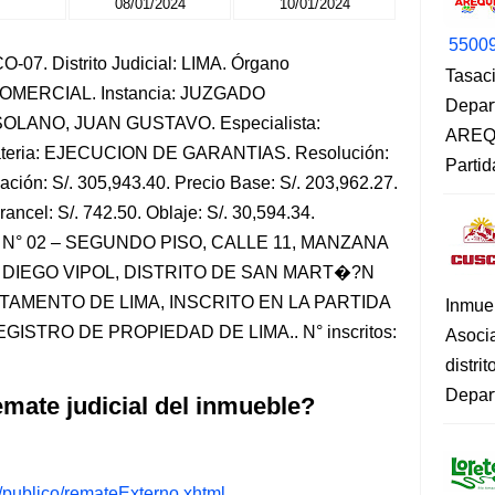
08/01/2024
10/01/2024
5500
-07. Distrito Judicial: LIMA. Órgano
Tasaci
-COMERCIAL. Instancia: JUZGADO
Depar
OLANO, JUAN GUSTAVO. Especialista:
AREQU
ria: EJECUCION DE GARANTIAS. Resolución:
Partid
ción: S/. 305,943.40. Precio Base: S/. 203,962.27.
rancel: S/. 742.50. Oblaje: S/. 30,594.34.
A N° 02 – SEGUNDO PISO, CALLE 11, MANZANA
N DIEGO VIPOL, DISTRITO DE SAN MART�?N
TAMENTO DE LIMA, INSCRITO EN LA PARTIDA
Inmue
ISTRO DE PROPIEDAD DE LIMA.. N° inscritos:
Asoci
distri
Depart
mate judicial del inmueble?
s/publico/remateExterno.xhtml