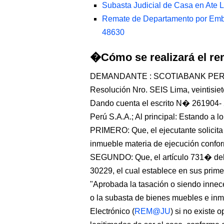
Subasta Judicial de Casa en Ate 
Remate de Departamento por Emba
48630
�Cómo se realizará el re
DEMANDANTE : SCOTIABANK PER
Resolución Nro. SEIS Lima, veintisiete 
Dando cuenta el escrito N� 261904-
Perú S.A.A.; Al principal: Estando a lo
PRIMERO: Que, el ejecutante solicita 
inmueble materia de ejecución confor
SEGUNDO: Que, el artículo 731� del 
30229, el cual establece en sus primer
"Aprobada la tasación o siendo innece
o la subasta de bienes muebles e inm
Electrónico (
REM@JU
) si no existe 