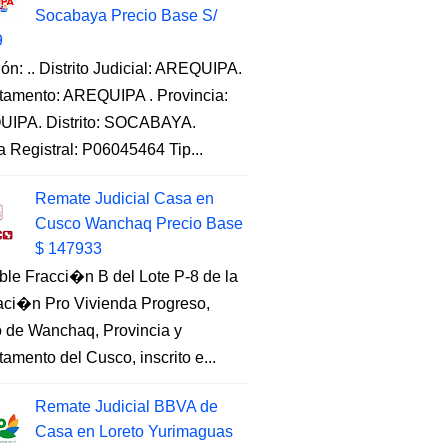
Socabaya Precio Base S/
9
ón: .. Distrito Judicial: AREQUIPA.
tamento: AREQUIPA . Provincia:
IPA. Distrito: SOCABAYA.
a Registral: P06045464 Tip...
Remate Judicial Casa en
Cusco Wanchaq Precio Base
$ 147933
ble Fracci�n B del Lote P-8 de la
aci�n Pro Vivienda Progreso,
to de Wanchaq, Provincia y
amento del Cusco, inscrito e...
Remate Judicial BBVA de
Casa en Loreto Yurimaguas