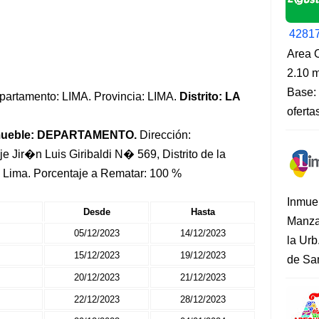
4281
Area O
2.10 m
Base: 
Departamento: LIMA. Provincia: LIMA.
Distrito: LA
oferta
mueble: DEPARTAMENTO.
Dirección:
e Jir�n Luis Giribaldi N� 569, Distrito de la
e Lima. Porcentaje a Rematar: 100 %
Inmue
Desde
Hasta
Manza
05/12/2023
14/12/2023
la Urb
15/12/2023
19/12/2023
de San
20/12/2023
21/12/2023
22/12/2023
28/12/2023