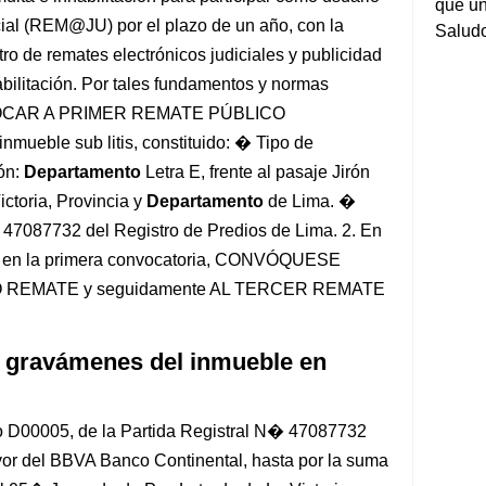
que un
cial (REM@JU) por el plazo de un año, con la
Salud
ro de remates electrónicos judiciales y publicidad
abilitación. Por tales fundamentos y normas
VOCAR A PRIMER REMATE PÚBLICO
eble sub litis, constituido: � Tipo de
ón:
Departamento
Letra E, frente al pasaje Jirón
ictoria, Provincia y
Departamento
de Lima. �
� 47087732 del Registro de Predios de Lima. 2. En
ón en la primera convocatoria, CONVÓQUESE
REMATE y seguidamente AL TERCER REMATE
 gravámenes del inmueble en
o D00005, de la Partida Registral N� 47087732
avor del BBVA Banco Continental, hasta por la suma