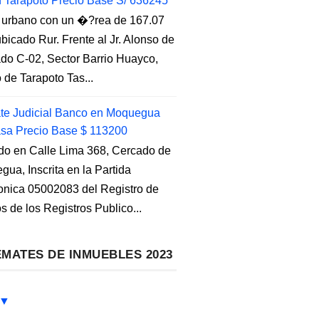
n Tarapoto Precio Base S/ 636245
 urbano con un �?rea de 167.07
ubicado Rur. Frente al Jr. Alonso de
do C-02, Sector Barrio Huayco,
to de Tarapoto Tas...
e Judicial Banco en Moquegua
sa Precio Base $ 113200
do en Calle Lima 368, Cercado de
ua, Inscrita en la Partida
ronica 05002083 del Registro de
s de los Registros Publico...
MATES DE INMUEBLES 2023