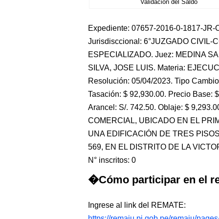
Validación del Saldo
Expediente: 07657-2016-0-1817-JR-CO
Jurisdisccional: 6°JUZGADO CIVIL
ESPECIALIZADO. Juez: MEDINA SAN
SILVA, JOSE LUIS. Materia: EJECU
Resolución: 05/04/2023. Tipo Cambio:
Tasación: $ 92,930.00. Precio Base: $
Arancel: S/. 742.50. Oblaje: $ 9,29
COMERCIAL, UBICADO EN EL PRIM
UNA EDIFICACIÓN DE TRES PISOS,
569, EN EL DISTRITO DE LA VICT
N° inscritos: 0
�Cómo participar en el re
Ingrese al link del REMATE:
https://remaju.pj.gob.pe/remaju/page