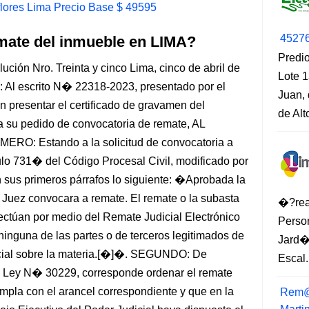
lores Lima Precio Base $ 49595
4527
mate del inmueble en LIMA?
Predio
n Nro. Treinta y cinco Lima, cinco de abril de
Lote 1
Al escrito N� 22318-2023, presentado por el
Juan, 
n presentar el certificado de gravamen del
de Al
a su pedido de convocatoria de remate, AL
: Estando a la solicitud de convocatoria a
ulo 731� del Código Procesal Civil, modificado por
 sus primeros párrafos lo siguiente: �Aprobada la
l Juez convocara a remate. El remate o la subasta
�?rea
ctúan por medio del Remate Judicial Electrónico
Perso
 ninguna de las partes o de terceros legitimados de
Jard�
pecial sobre la materia.[�]�. SEGUNDO: De
Escal.
la Ley N� 30229, corresponde ordenar el remate
umpla con el arancel correspondiente y que en la
Rem@