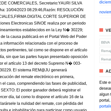
dicie
 SEDE COMERCIALES, Secretario:YAURI SILVA
cha: 10/04/2023 08:29:46,Razón: RESOLUCIÓN
novie
MERCIALES,FIRMA DIGITAL CORTE SUPERIOR DE
iones Electronicas SINOE realiza por un periodo
s lineamientos establecidos en la Ley N� 30229;
VE
o de la causa publicará en el Portal Web del Poder
BBVA
 la información relacionada con el proceso de
tos pertinentes, tal como se dispone en el artículo
Remaj
r día, sin que las partes hayan presentado oposición
Remat
por el artículo 13 del decreto Supremo N� 003-
 30229. El sistema REM@JU generará
A
cución del remate electrónico en primera,
Este e
n el caso, comprendiendo las fases de publicidad,
desean
n. SEXTO: El postor ganador deberá registrar el
algun 
rcer día, tal como lo dispone el artículo 16 de la
portal
larársele la nulidad del remate, con pérdida del
porta
lta e inhabilitación para participar como usuario