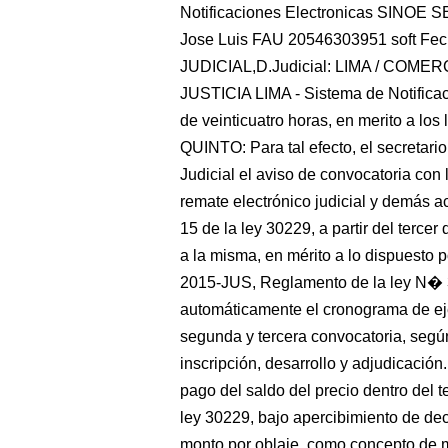
Notificaciones Electronicas SINOE
Jose Luis FAU 20546303951 soft Fe
JUDICIAL,D.Judicial: LIMA / CO
JUSTICIA LIMA - Sistema de Notificac
de veinticuatro horas, en merito a lo
QUINTO: Para tal efecto, el secretari
Judicial el aviso de convocatoria con
remate electrónico judicial y demás ac
15 de la ley 30229, a partir del terce
a la misma, en mérito a lo dispuesto 
2015-JUS, Reglamento de la ley N�
automáticamente el cronograma de eje
segunda y tercera convocatoria, segú
inscripción, desarrollo y adjudicació
pago del saldo del precio dentro del te
ley 30229, bajo apercibimiento de dec
monto por oblaje, como concepto de mu