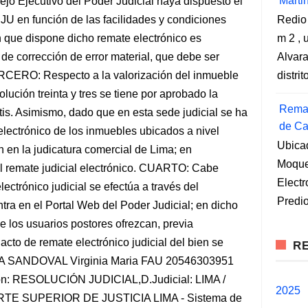
Marti
sejo Ejecutivo del Poder Judicial haya dispuesto el
JU en función de las facilidades y condiciones
Redio
n que dispone dicho remate electrónico es
m 2 , 
 de corrección de error material, que debe ser
Alvara
ERCERO: Respecto a la valorización del inmueble
distri
olución treinta y tres se tiene por aprobado la
Remat
tis. Asimismo, dado que en esta sede judicial se ha
de Ca
lectrónico de los inmuebles ubicados a nivel
Ubica
 en la judicatura comercial de Lima; en
Moqueg
l remate judicial electrónico. CUARTO: Cabe
Elect
lectrónico judicial se efectúa a través del
Predio
ra en el Portal Web del Poder Judicial; en dicho
ue los usuarios postores ofrezcan, previa
acto de remate electrónico judicial del bien se
RE
SANDOVAL Virginia Maria FAU 20546303951
zón: RESOLUCIÓN JUDICIAL,D.Judicial: LIMA /
2025
E SUPERIOR DE JUSTICIA LIMA - Sistema de