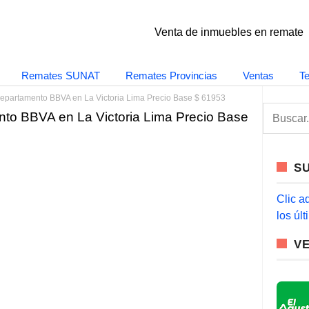
Venta de inmuebles en remate
Remates SUNAT
Remates Provincias
Ventas
T
epartamento BBVA en La Victoria Lima Precio Base $ 61953
S
to BBVA en La Victoria Lima Precio Base
e
a
r
c
S
h
f
o
Clic a
r
los úl
:
V