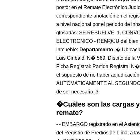
postor en el Remate Electrónico Judi
correspondiente anotación en el regist
a nivel nacional por el periodo de inh
glosadas: SE RESUELVE: 1. CON
ELECTRONICO - REM@JU del bien inmu
Inmueble:
Departamento
. � Ubicaci
Luis Giribaldi N� 569, Distrito de la V
Ficha Registral: Partida Registral N
el supuesto de no haber adjudicaci
AUTOMATICAMENTE AL SEGUNDO 
de ser necesario. 3.
�Cuáles son las cargas y
remate?
- - EMBARGO registrado en el Asient
del Registro de Predios de Lima; a f