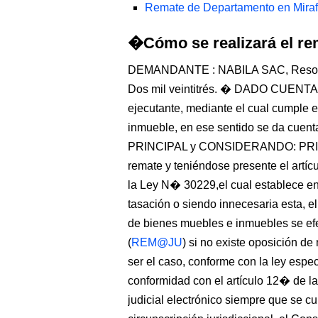
Remate de Departamento en Miraf
�Cómo se realizará el re
DEMANDANTE : NABILA SAC, Resolució
Dos mil veintitrés. � DADO CUENTA: 
ejecutante, mediante el cual cumple e
inmueble, en ese sentido se da cuent
PRINCIPAL y CONSIDERANDO: PRIMERO
remate y teniéndose presente el artíc
la Ley N� 30229,el cual establece en
tasación o siendo innecesaria esta, e
de bienes muebles e inmuebles se efe
(
REM@JU
) si no existe oposición de
ser el caso, conforme con la ley es
conformidad con el artículo 12� de 
judicial electrónico siempre que se c