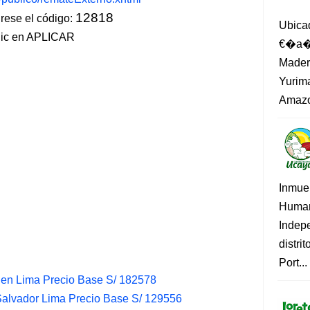
12818
ese el código:
Ubica
lic en APLICAR
€�a�?
Madero
Yurima
Amazo
Inmue
Human
Indep
distri
Port...
en Lima Precio Base S/ 182578
Salvador Lima Precio Base S/ 129556