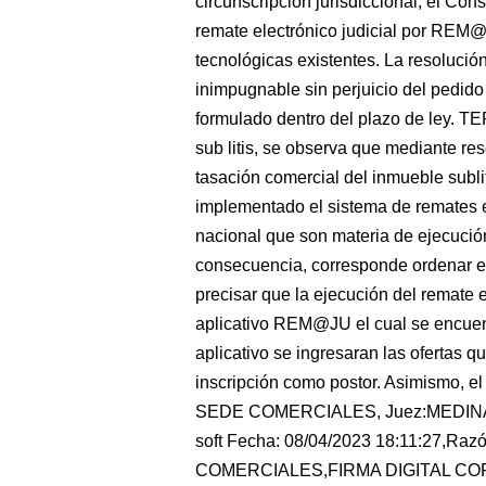
circunscripción jurisdiccional, el Con
remate electrónico judicial por REM@
tecnológicas existentes. La resolució
inimpugnable sin perjuicio del pedido
formulado dentro del plazo de ley. T
sub litis, se observa que mediante res
tasación comercial del inmueble subli
implementado el sistema de remates e
nacional que son materia de ejecución
consecuencia, corresponde ordenar e
precisar que la ejecución del remate e
aplicativo REM@JU el cual se encuent
aplicativo se ingresaran las ofertas q
inscripción como postor. Asimismo, el 
SEDE COMERCIALES, Juez:MEDINA 
soft Fecha: 08/04/2023 18:11:27,Ra
COMERCIALES,FIRMA DIGITAL CORT