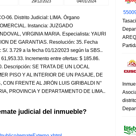
29/12/2023
04/01/2024
5500
-06. Distrito Judicial: LIMA. Órgano
Tasaci
-COMERCIAL. Instancia: JUZGADO
Depar
DOVAL, VIRGINIA MARIA. Especialista: YAURI
AREQU
CION DE GARANTIAS. Resolución: 35. Fecha
Partid
 S/. 3.729 a la fecha 01/12/2023 según la SBS..
 61,953.33. Incremento entre ofertas: $ 185.86.
3.00. Descripción: SE TRATA DE UN LOCAL
ER PISO Y AL INTERIOR DE UN PASAJE, DE
 CON FRENTE AL JIRÓN LUIS GIRIBALDI N°
Inmue
ORIA, PROVINCIA Y DEPARTAMENTO DE LIMA..
Asoci
distri
Depart
mate judicial del inmueble?
s/publico/remateExterno.xhtml