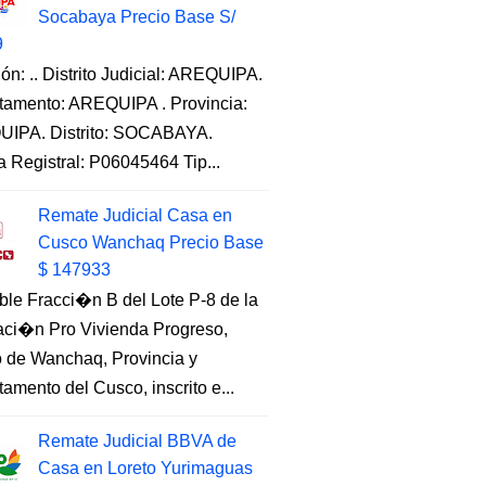
Socabaya Precio Base S/
9
ón: .. Distrito Judicial: AREQUIPA.
tamento: AREQUIPA . Provincia:
IPA. Distrito: SOCABAYA.
a Registral: P06045464 Tip...
Remate Judicial Casa en
Cusco Wanchaq Precio Base
$ 147933
ble Fracci�n B del Lote P-8 de la
aci�n Pro Vivienda Progreso,
to de Wanchaq, Provincia y
amento del Cusco, inscrito e...
Remate Judicial BBVA de
Casa en Loreto Yurimaguas