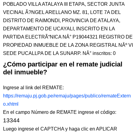
POBLADO VILLA ATALAYA III ETAPA, SECTOR JUNTA
VECINAL Ã?NGEL ARELLANO MZ. 81, LOTE 7A DEL
DISTRITO DE RAIMONDI, PROVINCIA DE ATALAYA,
DEPARTAMENTO DE UCAYALI, INSCRITO EN LA
PARTIDA ELECTRÃ“NICA NÂ° P19044321 REGISTRO DE
PROPIEDAD INMUEBLE DE LA ZONA REGISTRAL NÂº VI
SEDE PUCALLPA DE LA SUNARP. NÂ° inscritos: 0
¿Cómo participar en el remate judicial
del inmueble?
Ingrese al link del REMATE:
https://remaju.pj.gob.pe/remaju/pages/publico/remateExtern
o.xhtml
En el campo Número de REMATE ingrese el código:
13344
Luego ingrese el CAPTCHA y haga clic en APLICAR