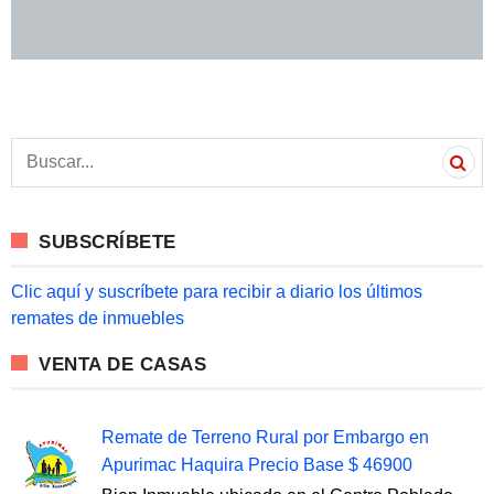
S
e
a
r
c
SUBSCRÍBETE
h
f
o
Clic aquí y suscríbete para recibir a diario los últimos
r
remates de inmuebles
:
VENTA DE CASAS
Remate de Terreno Rural por Embargo en
Apurimac Haquira Precio Base $ 46900