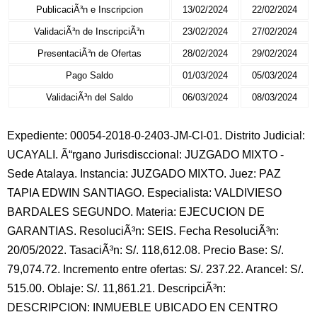
PublicaciÃ³n e Inscripcion
13/02/2024
22/02/2024
ValidaciÃ³n de InscripciÃ³n
23/02/2024
27/02/2024
PresentaciÃ³n de Ofertas
28/02/2024
29/02/2024
Pago Saldo
01/03/2024
05/03/2024
ValidaciÃ³n del Saldo
06/03/2024
08/03/2024
Expediente: 00054-2018-0-2403-JM-CI-01. Distrito Judicial:
UCAYALI. Ã“rgano Jurisdisccional: JUZGADO MIXTO -
Sede Atalaya. Instancia: JUZGADO MIXTO. Juez: PAZ
TAPIA EDWIN SANTIAGO. Especialista: VALDIVIESO
BARDALES SEGUNDO. Materia: EJECUCION DE
GARANTIAS. ResoluciÃ³n: SEIS. Fecha ResoluciÃ³n:
20/05/2022. TasaciÃ³n: S/. 118,612.08. Precio Base: S/.
79,074.72. Incremento entre ofertas: S/. 237.22. Arancel: S/.
515.00. Oblaje: S/. 11,861.21. DescripciÃ³n:
DESCRIPCION: INMUEBLE UBICADO EN CENTRO