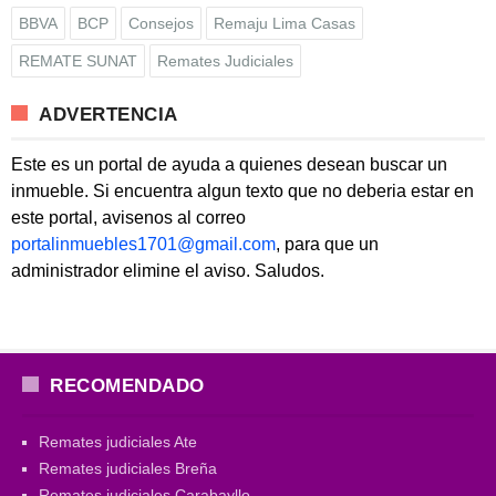
BBVA
BCP
Consejos
Remaju Lima Casas
REMATE SUNAT
Remates Judiciales
ADVERTENCIA
Este es un portal de ayuda a quienes desean buscar un
inmueble. Si encuentra algun texto que no deberia estar en
este portal, avisenos al correo
portalinmuebles1701@gmail.com
, para que un
administrador elimine el aviso. Saludos.
RECOMENDADO
Remates judiciales Ate
Remates judiciales Breña
Remates judiciales Carabayllo