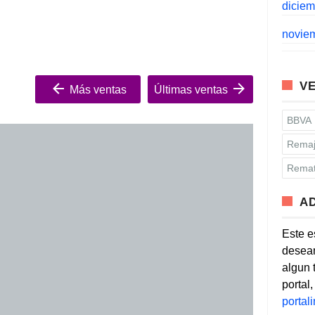
dicie
novie
VE
Más ventas
Últimas ventas
BBVA
Remaj
Remat
A
Este e
desean
algun 
portal
porta