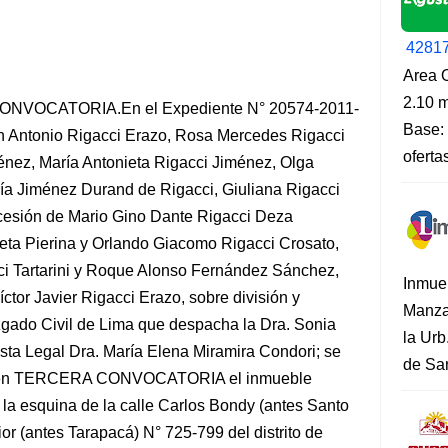
4281
Area O
2.10 m
VOCATORIA.En el Expediente N° 20574-2011-
Base: 
n Antonio Rigacci Erazo, Rosa Mercedes Rigacci
oferta
énez, María Antonieta Rigacci Jiménez, Olga
ía Jiménez Durand de Rigacci, Giuliana Rigacci
cesión de Mario Gino Dante Rigacci Deza
eta Pierina y Orlando Giacomo Rigacci Crosato,
i Tartarini y Roque Alonso Fernández Sánchez,
Inmue
tor Javier Rigacci Erazo, sobre división y
Manza
uzgado Civil de Lima que despacha la Dra. Sonia
la Urb
ta Legal Dra. María Elena Miramira Condori; se
de San
ico en TERCERA CONVOCATORIA el inmueble
la esquina de la calle Carlos Bondy (antes Santo
or (antes Tarapacá) N° 725-799 del distrito de