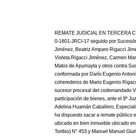
REMATE JUDICIAL EN TERCERA CON
0-1801-JRCI-17 seguido por Sucesió
Jiménez, Beatriz Amparo Rigacci Jim
Violeta Rigacci Jiménez, Carmen Mar
Matos de Apumayta y otros contra Su
conformada por Darío Eugenio Antoni
coherederos de Mario Eugenio Rigacc
sucesor procesal del codemandado Víc
participación de bienes, ante el 9º J
Adelina Huamán Caballero, Especialis
ha dispuesto sacar a remate públ
ubicado en bien inmueble ubicado en 
Toribio) N° 453 y Manuel Manuel Giuri