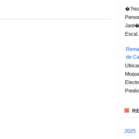
�?rea
Perso
Jard�
Escal.
Remat
de Ca
Ubica
Moqueg
Elect
Predio
RE
2025