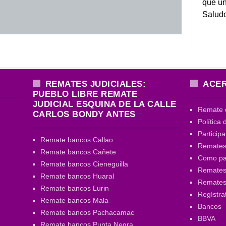
que un
Salud
REMATES JUDICIALES:
ACER
PUEBLO LIBRE REMATE
JUDICIAL ESQUINA DE LA CALLE
Remate 
CARLOS BONDY ANTES
Política 
Particip
Remate bancos Callao
Remates
Remate bancos Cañete
Como par
Remate bancos Cieneguilla
Remates 
Remate bancos Huaral
Remate
Remate bancos Lurin
Regístra
Remate bancos Mala
Bancos
Remate bancos Pachacamac
BBVA
Remate bancos Punta Negra