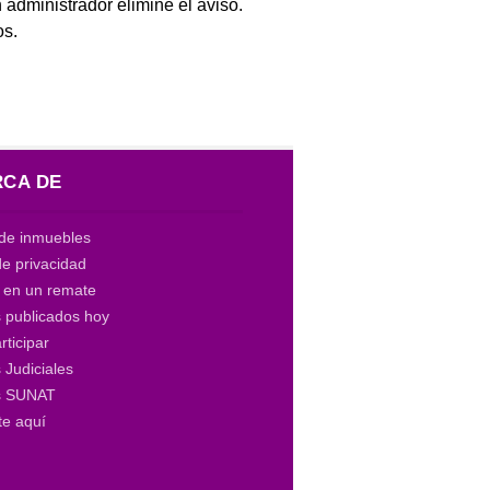
 administrador elimine el aviso.
os.
CA DE
de inmuebles
de privacidad
a en un remate
 publicados hoy
ticipar
Judiciales
s SUNAT
te aquí