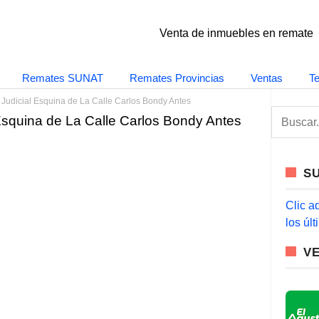
Venta de inmuebles en remate
Remates SUNAT
Remates Provincias
Ventas
T
Judicial Esquina de La Calle Carlos Bondy Antes
S
Esquina de La Calle Carlos Bondy Antes
e
a
r
c
S
h
f
o
Clic a
r
los úl
:
V