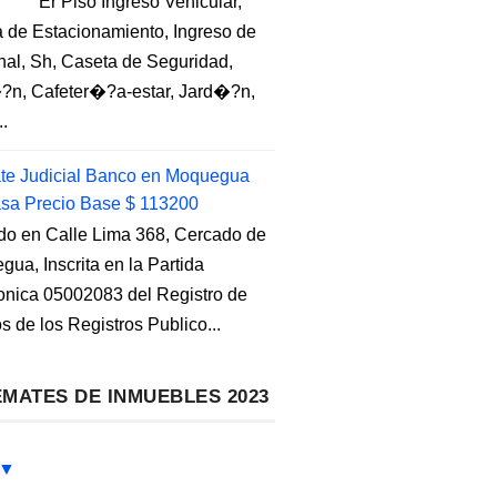
Er Piso Ingreso Vehicular,
 de Estacionamiento, Ingreso de
nal, Sh, Caseta de Seguridad,
?n, Cafeter�?a-estar, Jard�?n,
..
e Judicial Banco en Moquegua
sa Precio Base $ 113200
do en Calle Lima 368, Cercado de
ua, Inscrita en la Partida
ronica 05002083 del Registro de
s de los Registros Publico...
MATES DE INMUEBLES 2023