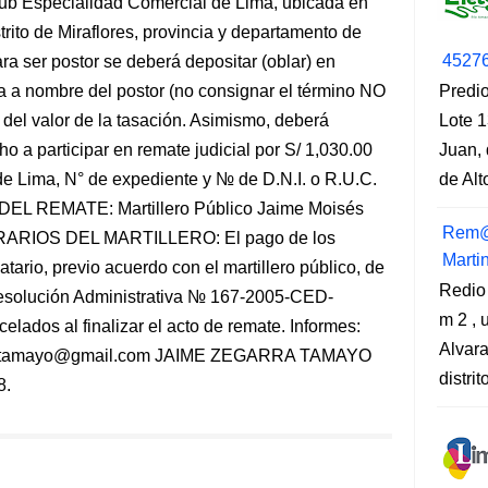
Sub Especialidad Comercial de Lima, ubicada en
trito de Miraflores, provincia y departamento de
4527
er postor se deberá depositar (oblar) en
a a nombre del postor (no consignar el término NO
Predio
el valor de la tasación. Asimismo, deberá
Lote 1
ho a participar en remate judicial por S/ 1,030.00
Juan, 
de Lima, N° de expediente y № de D.N.I. o R.U.C.
de Al
EL REMATE: Martillero Público Jaime Moisés
Rem@
RARIOS DEL MARTILLERO: El pago de los
Marti
tario, previo acuerdo con el martillero público, de
Redio
Resolución Administrativa № 167-2005-CED-
m 2 , 
lados al finalizar el acto de remate. Informes:
Alvara
arratamayo@gmail.com JAIME ZEGARRA TAMAYO
distri
8.