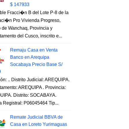
$ 147933
ble Fracci�n B del Lote P-8 de la
aci�n Pro Vivienda Progreso,
to de Wanchaq, Provincia y
amento del Cusco, inscrito e...
Remaju Casa en Venta
Banco en Arequipa
Socabaya Precio Base S/
9
ón: .. Distrito Judicial: AREQUIPA.
tamento: AREQUIPA . Provincia:
IPA. Distrito: SOCABAYA.
a Registral: P06045464 Tip...
Remate Judicial BBVA de
Casa en Loreto Yurimaguas