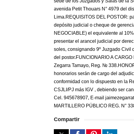
sede de los Juzgados y Salas de la 
avenida Petit Thouars N° 4979 del dis
Lima.REQUISITOS DEL POSTOR: para s
depósito judicial o cheque de gerenci
NEGOCIABLE) el equivalente al 10% d
presentar el arancel judicial por derec
soles, consignando 9º Juzgado Civil 
del postor.FUNCIONARIO A CARGO D
Zegarra Tamayo, Reg. № 338.HONO
honorarios serán de cargo del adjudica
conformidad con lo dispuesto en la 
CSJLI/PJ más IGV , debiendo ser cance
Cel. 945678907, E-mail jaimezeg
MARTILLERO PÚBLICO REG. N° 33
Compartir