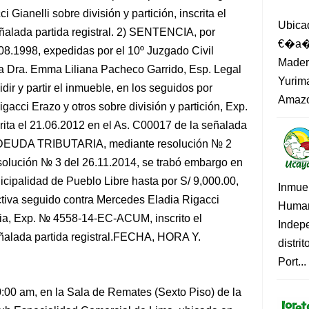
Gianelli sobre división y partición, inscrita el
Ubica
ñalada partida registral. 2) SENTENCIA, por
€�a�?
08.1998, expedidas por el 10º Juzgado Civil
Madero
za Dra. Emma Liliana Pacheco Garrido, Esp. Legal
Yurima
dir y partir el inmueble, en los seguidos por
Amazo
gacci Erazo y otros sobre división y partición, Exp.
ita el 21.06.2012 en el As. C00017 de la señalada
 DEUDA TRIBUTARIA, mediante resolución № 2
solución № 3 del 26.11.2014, se trabó embargo en
nicipalidad de Pueblo Libre hasta por S/ 9,000.00,
Inmue
tiva seguido contra Mercedes Eladia Rigacci
Human
ria, Exp. № 4558-14-EC-ACUM, inscrito el
Indep
eñalada partida registral.FECHA, HORA Y.
distri
Port...
0:00 am, en la Sala de Remates (Sexto Piso) de la