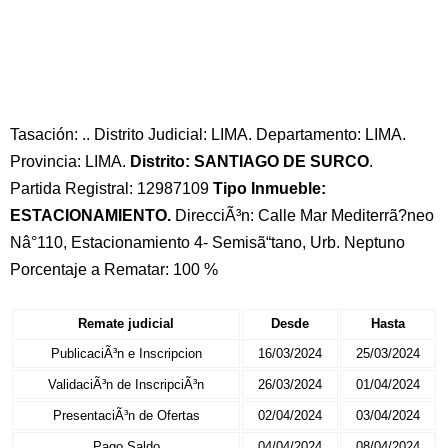
Tasación: .. Distrito Judicial: LIMA. Departamento: LIMA.
Provincia: LIMA.
Distrito: SANTIAGO DE SURCO
.
Partida Registral: 12987109
Tipo Inmueble:
ESTACIONAMIENTO.
DirecciÃ³n: Calle Mar Mediterrã?neo
Nâ°110, Estacionamiento 4- Semisã“tano, Urb. Neptuno
Porcentaje a Rematar: 100 %
Remate judicial
Desde
Hasta
PublicaciÃ³n e Inscripcion
16/03/2024
25/03/2024
ValidaciÃ³n de InscripciÃ³n
26/03/2024
01/04/2024
PresentaciÃ³n de Ofertas
02/04/2024
03/04/2024
Pago Saldo
04/04/2024
08/04/2024