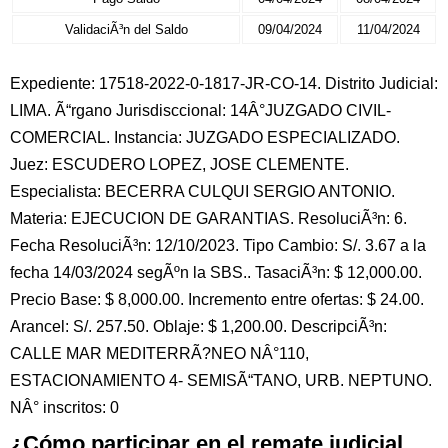
ValidaciÃ³n del Saldo
09/04/2024
11/04/2024
Expediente: 17518-2022-0-1817-JR-CO-14. Distrito Judicial:
LIMA. Ã“rgano Jurisdisccional: 14Â°JUZGADO CIVIL-
COMERCIAL. Instancia: JUZGADO ESPECIALIZADO.
Juez: ESCUDERO LOPEZ, JOSE CLEMENTE.
Especialista: BECERRA CULQUI SERGIO ANTONIO.
Materia: EJECUCION DE GARANTIAS. ResoluciÃ³n: 6.
Fecha ResoluciÃ³n: 12/10/2023. Tipo Cambio: S/. 3.67 a la
fecha 14/03/2024 segÃºn la SBS.. TasaciÃ³n: $ 12,000.00.
Precio Base: $ 8,000.00. Incremento entre ofertas: $ 24.00.
Arancel: S/. 257.50. Oblaje: $ 1,200.00. DescripciÃ³n:
CALLE MAR MEDITERRÃ?NEO NÂ°110,
ESTACIONAMIENTO 4- SEMISÃ“TANO, URB. NEPTUNO.
NÂ° inscritos: 0
¿Cómo participar en el remate judicial